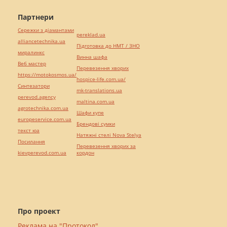
Партнери
Сережки з діамантами
pereklad.ua
alliancetechnika.ua
Підготовка до НМТ / ЗНО
миралинкс
Винна шафа
Веб мастер
Перевезення хворих
https://motokosmos.ua/
hospice-life.com.ua/
Синтезатори
mk-translations.ua
perevod.agency
maltina.com.ua
agrotechnika.com.ua
Шафи купе
europeservice.com.ua
Брендові сумки
текст юа
Натяжні стелі Nova Stelya
Посилання
Перевезення хворих за
kievperevod.com.ua
кордон
Про проект
Реклама на "Протокол"