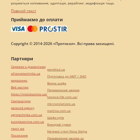
розуміється копіювання, адаптація, рерайтинг, модифікація тощо.
Повний текст
Приймаємо до оплати
Copyright © 2014-2026 «Протокол». Всі права захищені.
Партнери
Сережки з діамантами
pereklad.ua
alliancetechnika.ua
Підготовка до НМТ / ЗНО
миралинкс
Винна шафа
Веб мастер
Перевезення хворих
https://motokosmos.ua/
hospice-life.com.ua/
Синтезатори
mk-translations.ua
perevod.agency
maltina.com.ua
agrotechnika.com.ua
Шафи купе
europeservice.com.ua
Брендові сумки
текст юа
Натяжні стелі Nova Stelya
Посилання
Перевезення хворих за