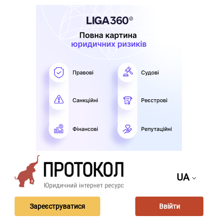
UA
Зареєструватися
Ввійти