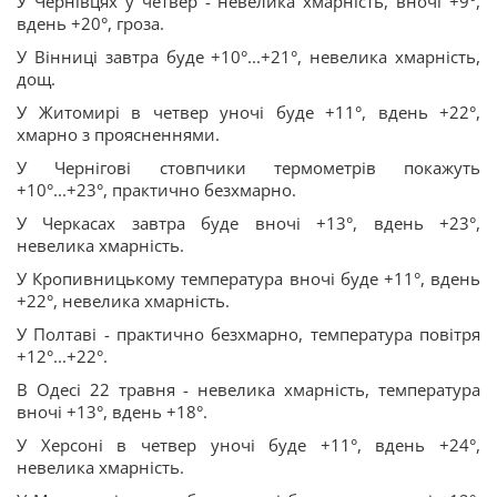
У Чернівцях у четвер - невелика хмарність, вночі +9°,
вдень +20°, гроза.
У Вінниці завтра буде +10°...+21°, невелика хмарність,
дощ.
У Житомирі в четвер уночі буде +11°, вдень +22°,
хмарно з проясненнями.
У Чернігові стовпчики термометрів покажуть
+10°...+23°, практично безхмарно.
У Черкасах завтра буде вночі +13°, вдень +23°,
невелика хмарність.
У Кропивницькому температура вночі буде +11°, вдень
+22°, невелика хмарність.
У Полтаві - практично безхмарно, температура повітря
+12°...+22°.
В Одесі 22 травня - невелика хмарність, температура
вночі +13°, вдень +18°.
У Херсоні в четвер уночі буде +11°, вдень +24°,
невелика хмарність.