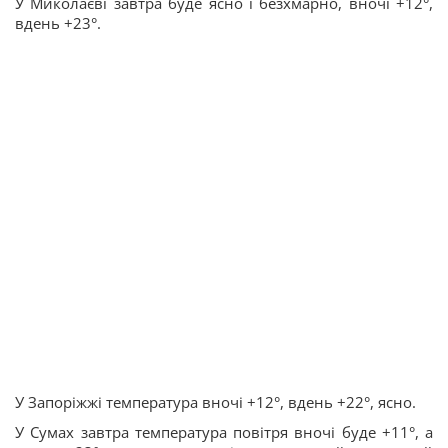
У Миколаєві завтра буде ясно і безхмарно, вночі +12°,
вдень +23°.
У Запоріжжі температура вночі +12°, вдень +22°, ясно.
У Сумах завтра температура повітря вночі буде +11°, а