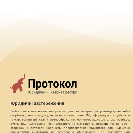
Юридичні застереження
Protocol.ua є власником авторських прав на інформацію, розміщену на веб -
сторінках даного ресурсу, якщо не вказано інше. Під інформацією розуміються
тексти, коментарі, статті, фотозображення, малюнки, ящик-шота, скани, відео,
аудіо, інші матеріали. При використанні матеріалів, розміщених на веб -
сторінках «Протокол» наявність гіперпосилання відкритого для індексації
пошуковими системами на protocol.ua обов`язкове. Під використанням