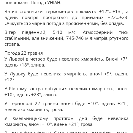
повідомляє Погода УНІАН.
Вночі стовпчики термометрів покажуть +12°...+13°, а
вдень повітря прогріється до приємних +22...+23.
Очікується хмарна погода з проясненнями, без опадів.
Вітер південний, 5-10 м/с. Атмосферний тиск
стабільний, але знижений, 745-746 міліметрів ртутного
стовпа.
Погода 22 травня
У Львові в четвер буде невелика хмарність. Вночі +7°,
вдень +18°, злива.
У Луцьку буде невелика хмарність, вночі +9°, вдень
+22°.
У Рівному завтра очікується невелика хмарність, вночі
+10°, вдень +23°, злива.
У Тернополі 22 травня вночі буде +10°, вдень +21°,
невелика хмарність, гроза.
У Хмельницькому протягом дня буде невелика
хмарність, вночі +10°, вдень +21°, гроза.