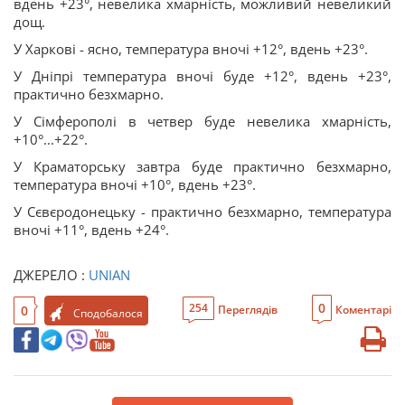
вдень +23°, невелика хмарність, можливий невеликий
дощ.
У Харкові - ясно, температура вночі +12°, вдень +23°.
У Дніпрі температура вночі буде +12°, вдень +23°,
практично безхмарно.
У Сімферополі в четвер буде невелика хмарність,
+10°...+22°.
У Краматорську завтра буде практично безхмарно,
температура вночі +10°, вдень +23°.
У Сєвєродонецьку - практично безхмарно, температура
вночі +11°, вдень +24°.
ДЖЕРЕЛО :
UNIAN
0
254
0
Переглядів
Коментарі
Сподобалося