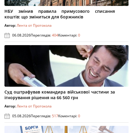
НБУ змінив правила примусового списання
коштів: що зміниться для боржників
Автор:
Лента от Протокола
06.08.2026
Переглядів:
404
Коментарі:
0
Суд оштрафував командира військової частини за
ігнорування рішення на 66 560 грн
Автор:
Лента от Протокола
05.08.2026
Переглядів:
517
Коментарі:
0