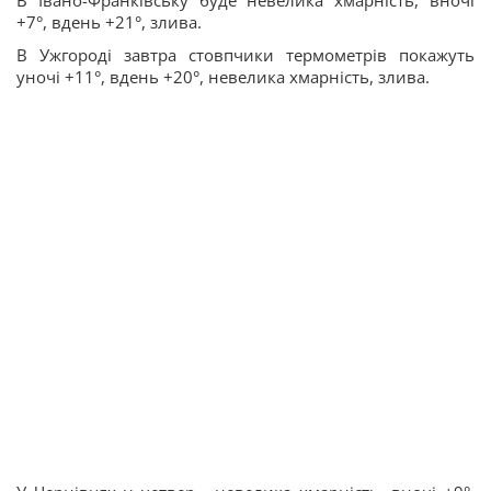
В Івано-Франківську буде невелика хмарність, вночі
+7°, вдень +21°, злива.
В Ужгороді завтра стовпчики термометрів покажуть
уночі +11°, вдень +20°, невелика хмарність, злива.