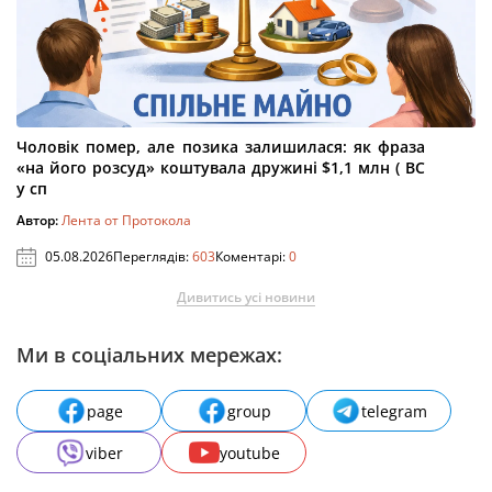
Чоловік помер, але позика залишилася: як фраза
«на його розсуд» коштувала дружині $1,1 млн ( ВС
у сп
Автор:
Лента от Протокола
05.08.2026
Переглядів:
603
Коментарі:
0
Дивитись усі новини
Ми в соціальних мережах:
page
group
telegram
viber
youtube