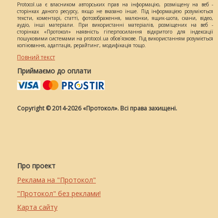
Protocol.ua є власником авторських прав на інформацію, розміщену на веб -
сторінках даного ресурсу, якщо не вказано інше. Під інформацією розуміються
тексти, коментарі, статті, фотозображення, малюнки, ящик-шота, скани, відео,
аудіо, інші матеріали. При використанні матеріалів, розміщених на веб -
сторінках «Протокол» наявність гіперпосилання відкритого для індексації
пошуковими системами на protocol.ua обов`язкове. Під використанням розуміється
копіювання, адаптація, рерайтинг, модифікація тощо.
Повний текст
Приймаємо до оплати
Copyright © 2014-2026 «Протокол». Всі права захищені.
Про проект
Реклама на "Протокол"
"Протокол" без реклами!
Карта сайту