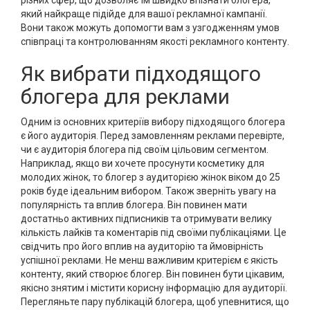
різних сфер, що дозволяє їм швидко впізнати блогера,
який найкраще підійде для вашої рекламної кампанії.
Вони також можуть допомогти вам з узгодженням умов
співпраці та контролюванням якості рекламного контенту.
Як вибрати підходящого
блогера для реклами
Одним із основних критеріїв вибору підходящого блогера
є його аудиторія. Перед замовленням реклами перевірте,
чи є аудиторія блогера під своїм цільовим сегментом.
Наприклад, якщо ви хочете просунути косметику для
молодих жінок, то блогер з аудиторією жінок віком до 25
років буде ідеальним вибором. Також зверніть увагу на
популярність та вплив блогера. Він повинен мати
достатньо активних підписників та отримувати велику
кількість лайків та коментарів під своїми публікаціями. Це
свідчить про його вплив на аудиторію та ймовірність
успішної реклами. Не менш важливим критерієм є якість
контенту, який створює блогер. Він повинен бути цікавим,
якісно знятим і містити корисну інформацію для аудиторії.
Перегляньте пару публікацій блогера, щоб упевнитися, що