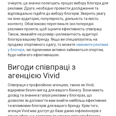
очікуєте, це значно полегшить процес вибору блогера для
реклами. Друге, необхідно провести дослідження та
відповідально підійти до вибору блогерів. Зверніть увагу
на їхню аудиторію, популярність, діяльність та якість
контенту. Обов'язково перегляньте їхні попередні
рекламні проекти, щоб оцінити ефективність співпраці.
Також, зважайте на розмір і релевантність аудиторії
блогера вашому бренду. Якщо ви спеціалізуєтесь на
продажу спортивного одягу, то можете
замовити реклама
у блогера
, чиї підписники активно займаються спортом,
буде набагато ефективнішою.
Вигоди співпраці з
агенцією Vivid
Співпраця з професійною агенцією, такою як Vivid,
відкриває безліч вигод для вашого бізнесу. Вони мають
досвід та знання в галузі реклами у блогерах, що
дозволяє їм допомогти вам знайти найбільш ефективних
та впливових блогерів для вашого бренду. Крім того,
агенція Vivid має доступ до бази даних інфлюенсерів з