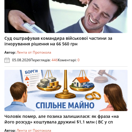
Суд оштрафував командира військової частини за
ігнорування рішення на 66 560 грн
Автор:
Лента от Протокола
05.08.2026
Переглядів:
446
Коментарі:
0
Чоловік помер, але позика залишилася: як фраза «на
його розсуд» коштувала дружині $1,1 млн ( ВС у сп
Автор:
Лента от Протокола