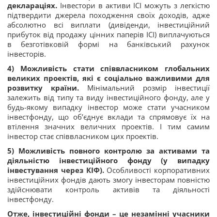
деклараціях.
Інвестори в активи ІСІ можуть з легкістю
підтвердити джерела походження своїх доходів, адже
абсолютно всі виплати (дивіденди, інвестиційний
прибуток від продажу цінних паперів ІСІ) виплачуються
в безготівковій формі на банківський рахунок
інвесторів.
4)
Можливість стати співвласником глобальних
великих проектів, які є соціально важливими для
розвитку країни.
Мінімальний розмір інвестиції
залежить від типу та виду інвестиційного фонду, але у
будь-якому випадку інвестор може стати учасником
інвестфонду, що об’єднує вклади та спрямовує їх на
втілення значних величних проектів. І тим самим
інвестор стає співвласником цих проектів.
5)
Можливість повного контролю за активами та
діяльністю інвестиційного фонду (у випадку
інвестування через КІФ).
Особливості корпоративних
інвестиційних фондів дають змогу інвесторам повністю
здійснювати контроль активів та діяльності
інвестфонду.
Отже, інвестиційні фонди – це незамінні учасники