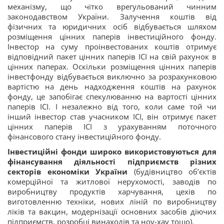
механізму, що чітко врегульований чинним
законодавством України. Залучення коштів від
фізичних та юридичних осіб відбувається шляхом
розміщення цінних паперів інвестиційного фонду.
Інвестор на суму проінвестованих коштів отримує
відповідний пакет цінних паперів ІСІ на свій рахунок в
цінних паперах. Оскільки розміщення цінних паперів
інвестфонду відбувається виключно за розрахунковою
вартістю на день надходження коштів на рахунок
фонду, це запобігає спекулюванню на вартості цінних
паперів ІСІ. І незалежно від того, коли саме той чи
інший інвестор став учасником ІСІ, він отримує пакет
цінних паперів ІСІ з урахуванням поточного
фінансового стану інвестиційного фонду.
Інвестиційні фонди широко використовуються для
фінансування діяльності підприємств різних
секторів економіки України
(будівництво об’єктів
комерційної та житлової нерухомості, заводів по
виробництву продуктів харчування, цехів по
виготовленню техніки, нових ліній по виробництву
ліків та вакцин, модернізації основних засобів діючих
підприємств, розробці винаходів та ноу-хау тощо).