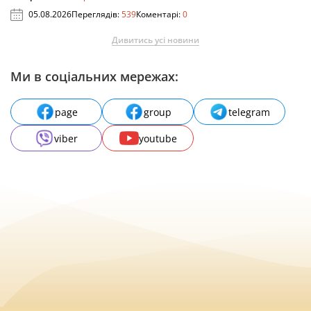
05.08.2026
Переглядів:
539
Коментарі:
0
Дивитись усі новини
Ми в соціальних мережах:
page
group
telegram
viber
youtube