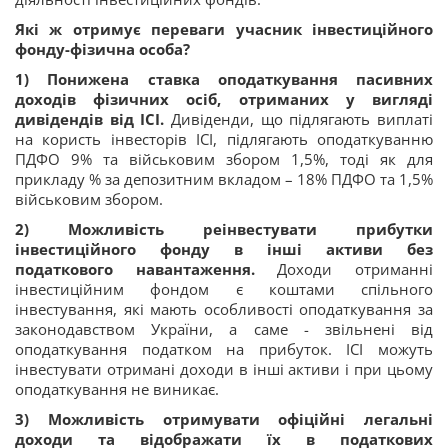
Які ж отримує переваги учасник інвестиційного
фонду-фізична особа?
1)
Понижена ставка оподаткування пасивних
доходів фізичних осіб, отриманих у вигляді
дивідендів від ІСІ.
Дивіденди, що підлягають виплаті
на користь інвесторів ІСІ, підлягають оподаткуванню
ПДФО 9% та військовим збором 1,5%, тоді як для
прикладу % за депозитним вкладом – 18% ПДФО та 1,5%
військовим збором.
2)
Можливість реінвестувати прибутки
інвестиційного фонду в інші активи без
податкового навантаження.
Доходи отриманні
інвестиційним фондом є коштами спільного
інвестування, які мають особливості оподаткування за
законодавством України, а саме - звільнені від
оподаткування податком на прибуток. ІСІ можуть
інвестувати отримані доходи в інші активи і при цьому
оподаткування не виникає.
3)
Можливість отримувати офіційні легальні
доходи та відображати їх в податкових