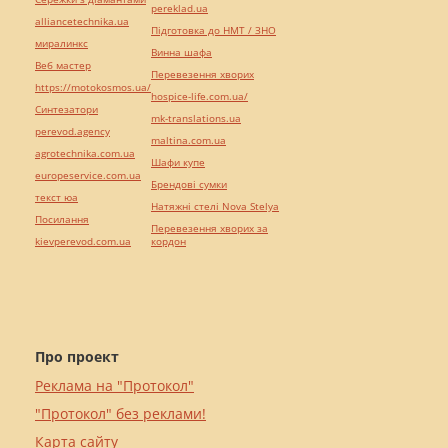
pereklad.ua
alliancetechnika.ua
Підготовка до НМТ / ЗНО
миралинкс
Винна шафа
Веб мастер
Перевезення хворих
https://motokosmos.ua/
hospice-life.com.ua/
Синтезатори
mk-translations.ua
perevod.agency
maltina.com.ua
agrotechnika.com.ua
Шафи купе
europeservice.com.ua
Брендові сумки
текст юа
Натяжні стелі Nova Stelya
Посилання
Перевезення хворих за
kievperevod.com.ua
кордон
Про проект
Реклама на "Протокол"
"Протокол" без реклами!
Карта сайту