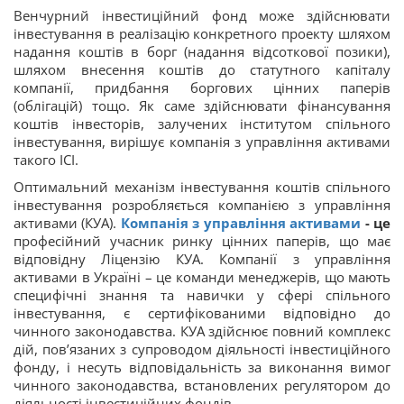
Венчурний інвестиційний фонд може здійснювати
інвестування в реалізацію конкретного проекту шляхом
надання коштів в борг (надання відсоткової позики),
шляхом внесення коштів до статутного капіталу
компанії, придбання боргових цінних паперів
(облігацій) тощо. Як саме здійснювати фінансування
коштів інвесторів, залучених інститутом спільного
інвестування, вирішує компанія з управління активами
такого ІСІ.
Оптимальний механізм інвестування коштів спільного
інвестування розробляється компанією з управління
активами (КУА).
Компанія з управління активами
- це
професійний учасник ринку цінних паперів, що має
відповідну Ліцензію КУА. Компанії з управління
активами в Україні – це команди менеджерів, що мають
специфічні знання та навички у сфері спільного
інвестування, є сертифікованими відповідно до
чинного законодавства. КУА здійснює повний комплекс
дій, пов’язаних з супроводом діяльності інвестиційного
фонду, і несуть відповідальність за виконання вимог
чинного законодавства, встановлених регулятором до
діяльності інвестиційних фондів.