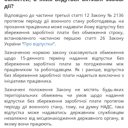
дії?
Відповідно до частини третьої статті 12 Закону № 2136
протягом періоду дії воєнного стану роботодавець на
прохання працівника може надавати йому відпустку без
збереження заробітної плати без обмеження строку,
встановленого частиною першою статті 26 Закону
України “
Про відпустки
”.
Зазначеною нормою закону скасовуються обмеження
щодо 15-денного терміну надання відпустки без
збереження заробітної плати за погодженням між
працівником та роботодавцем. Як і раніше, відпустка
без збереження заробітної плати надається виключно з
ініціативи працівника.
Зазначені положення Закону не містять будь-яких
територіальних обмежень чи умов щодо надання
відпустки без збереження заробітної плати протягом
періоду дії воєнного стану, тому, на думку НАДС, така
відпустка може надаватись державним службовцям
незалежно від місцезнаходження державного органу, в
якому вони працюють.