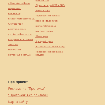
pereklad.ua
alliancetechnika.ua
Підготовка до НМТ / ЗНО
миралинкс
Винна шафа
Веб мастер
Перевезення хворих
https://motokosmos.ua/
hospice-life.com.ua/
Синтезатори
mk-translations.ua
perevod.agency
maltina.com.ua
agrotechnika.com.ua
Шафи купе
europeservice.com.ua
Брендові сумки
текст юа
Натяжні стелі Nova Stelya
Посилання
Перевезення хворих за
kievperevod.com.ua
кордон
Про проект
Реклама на "Протокол"
"Протокол" без реклами!
Карта сайту