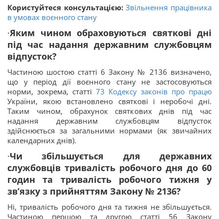
Користуйтеся консультацією:
Звільнення працівника
в умовах воєнного стану
·
Яким чином обраховуються святкові дні
під час надання державним службовцям
відпусток?
Частиною шостою статті 6 Закону № 2136 визначено,
що у період дії воєнного стану не застосовуються
норми, зокрема, статті
73
Кодексу законів про працю
України, якою встановлено святкові і неробочі дні.
Таким чином, обрахунок святкових днів під час
надання державним службовцям відпусток
здійснюється за загальними нормами (як звичайних
календарних днів).
·
Чи збільшується для державних
службовців тривалість робочого дня до 60
годин та тривалість робочого тижня у
зв’язку з прийняттям Закону № 2136?
Ні, тривалість робочого дня та тижня не збільшується.
Частиною першою та другою статті 56 Закону