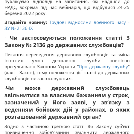
публікуємо відповіді на запитання, які надішли до
НАДС, зокрема під час вебінарів, що відбулися 24-25
березня 2022 року.
Згадайте новину:
Трудові відносини воєнного часу -
ЗУ № 2136-IX
·
Чи застосовуються положення статті 3
Закону № 2136 до державних службовців?
Питання переведення державних службовців та зміна
істотних умов державної служби повністю
врегульовано Законом України “
Про державну службу
”
(далі - Закон), тому положення цієї статті до державних
службовців не застосовуються.
·
Чи може державний службовець
звільнитися за власним бажанням у строк,
зазначений у його заяві, у зв’язку з
веденням бойових дій у районах, в яких
розташований державний орган?
Згідно з частиною третьою статті 86 Закону суб’єкт
призначення зобов’язаний звільнити державного