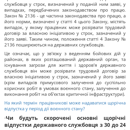
службовця у строк, визначений у поданій ним заяві, у
випадках, передбачених законодавством про працю.
Закон № 2136 - це частина законодавства про працю, а
його норми, визначені у статті 4 цього Закону, містять
випадок, у якому працівник може розірвати трудовий
договір за власною ініціативою у строк, зазначений у
його заяві. Таким чином, положення статті 4 Закону №
2136 поширюються на державних службовців.
Це означає, що у зв’язку з веденням бойових дій у
районах, в яких розташований державний орган, та
існування загрози для життя і здоров’я державного
службовця він може розірвати трудовий договір за
власною ініціативою у строк, зазначений у його заяві
(крім випадків примусового залучення до суспільно
корисних робіт в умовах воєнного стану, залучення до
виконання робіт на об’єктах критичної інфраструктури).
На який термін працівникові може надаватися щорічна
відпустка у період дії воєнного стану?
·
Чи будуть скорочені основні щорічні
відпустки державного службовця з 30 до 24