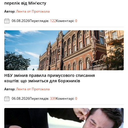
перелік від Мін’юсту
Автор:
Лента от Протокола
06.08.2026
Переглядів:
122
Коментарі:
0
НБУ змінив правила примусового списання
коштів: що зміниться для боржників
Автор:
Лента от Протокола
06.08.2026
Переглядів:
339
Коментарі:
0