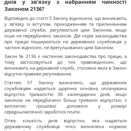
днів у зв'язку з набранням чинності
Законом 2136?
Відповідно до статті 5 Закону відносини, що виникають
у зв’язку із вступом, проходженням та припиненням
державної служби, регулюються цим Законом, якщо
інше не передбачено законом. Дія норм законодавства
про працю поширюється на державних службовців у
частині відносин, не врегульованих цим Законом.
Закон № 2136 є частиною законодавства про працю, а
тому застосовується до тих правовідносин, що
виникають на державній службі, стосовно яких в Законі
відсутнє правове регулювання.
Статтею 57 Закону визначено, що державним
службовцям надається щорічна основна оплачувана
відпустка тривалістю 30 календарних днів, якщо
законом не передбачено більш тривалої відпустки, з
виплатою грошової допомоги у розмірі
середньомісячної заробітної плати.
Отже, кількість днів відпустки, яка надається
державному службовця чітко визначена нормою