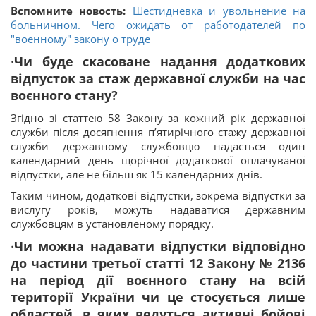
Вспомните новость:
Шестидневка и увольнение на
больничном. Чего ожидать от работодателей по
"военному" закону о труде
·
Чи буде скасоване надання додаткових
відпусток за стаж державної служби на час
воєнного стану?
Згідно зі статтею 58 Закону за кожний рік державної
служби після досягнення п’ятирічного стажу державної
служби державному службовцю надається один
календарний день щорічної додаткової оплачуваної
відпустки, але не більш як 15 календарних днів.
Таким чином, додаткові відпустки, зокрема відпустки за
вислугу років, можуть надаватися державним
службовцям в установленому порядку.
·
Чи можна надавати відпустки відповідно
до частини третьої статті 12 Закону № 2136
на період дії воєнного стану на всій
території України чи це стосується лише
областей, в яких ведуться активні бойові