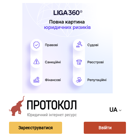
UA
Зареєструватися
Ввійти