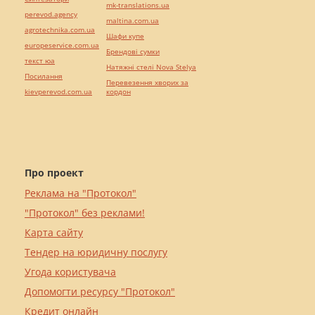
mk-translations.ua
perevod.agency
maltina.com.ua
agrotechnika.com.ua
Шафи купе
europeservice.com.ua
Брендові сумки
текст юа
Натяжні стелі Nova Stelya
Посилання
Перевезення хворих за
kievperevod.com.ua
кордон
Про проект
Реклама на "Протокол"
"Протокол" без реклами!
Карта сайту
Тендер на юридичну послугу
Угода користувача
Допомогти ресурсу "Протокол"
Кредит онлайн