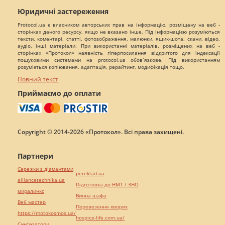
Юридичні застереження
Protocol.ua є власником авторських прав на інформацію, розміщену на веб -
сторінках даного ресурсу, якщо не вказано інше. Під інформацією розуміються
тексти, коментарі, статті, фотозображення, малюнки, ящик-шота, скани, відео,
аудіо, інші матеріали. При використанні матеріалів, розміщених на веб -
сторінках «Протокол» наявність гіперпосилання відкритого для індексації
пошуковими системами на protocol.ua обов`язкове. Під використанням
розуміється копіювання, адаптація, рерайтинг, модифікація тощо.
Повний текст
Приймаємо до оплати
Copyright © 2014-2026 «Протокол». Всі права захищені.
Партнери
Сережки з діамантами
pereklad.ua
alliancetechnika.ua
Підготовка до НМТ / ЗНО
миралинкс
Винна шафа
Веб мастер
Перевезення хворих
https://motokosmos.ua/
hospice-life.com.ua/
Синтезатори