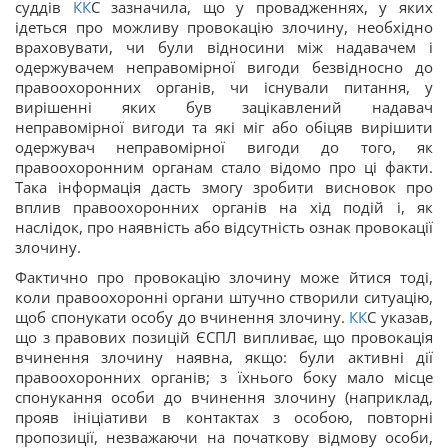
суддів
КК
С зазначила, що у провадженнях, у яких
ідеться про можливу провокацію злочину, необхідно
враховувати, чи були відносини між надавачем і
одержувачем неправомірної вигоди безвідносно до
правоохоронних органів, чи існували питання, у
вирішенні яких був зацікавлений надавач
неправомірної вигоди та які міг або обіцяв вирішити
одержувач неправомірної вигоди до того, як
правоохоронним органам стало відомо про ці факти.
Така інформація дасть змогу зробити висновок про
вплив правоохоронних органів на хід подій і, як
наслідок, про наявність або відсутність ознак провокації
злочину.
Фактично про провокацію злочину може йтися тоді,
коли правоохоронні органи штучно створили ситуацію,
щоб спонукати особу до вчинення злочину.
КК
С указав,
що з правових позицій ЄСПЛ випливає, що провокація
вчинення злочину наявна, якщо: були активні дії
правоохоронних органів; з їхнього боку мало місце
спонукання особи до вчинення злочину (наприклад,
прояв ініціативи в контактах з особою, повторні
пропозиції, незважаючи на початкову відмову особи,