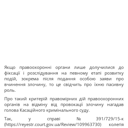
Якщо правоохоронні органи лише долучилися до
фіксації і розслідування на певному етапі розвитку
подій, зокрема після подання особою заяви про
вчинення злочину, то це свідчить про їхню пасивну
роль.
Про такий критерій правомірних дій правоохоронних
органів на відміну від провокації злочину нагадав
голова Касаційного кримінального суду.
Так, у справі №391/729/15-к
(https://reyestr.court.gov.ua/Review/109963730) колегія