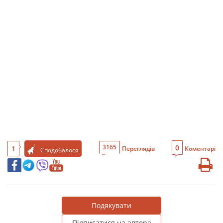
0
3165
1
Переглядів
Коментарі
Сподобалося
Подякувати
Підписатися на автора