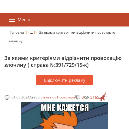
Меню
...
Головна
За якими критеріями відрізнити провокацію
злочину ...
За якими критеріями відрізнити провокацію
злочину ( справа №391/729/15-к)
Відключити рекламу
0
3165
01.03.2024
Автор:
Лента от Протокола
1