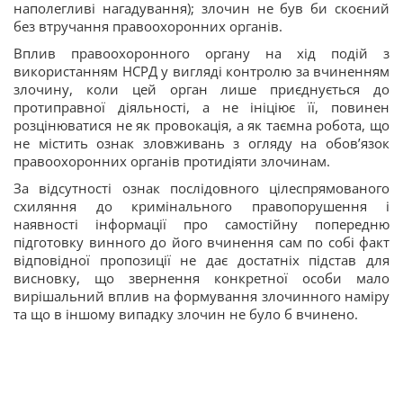
наполегливі нагадування); злочин не був би скоєний
без втручання правоохоронних органів.
Вплив правоохоронного органу на хід подій з
використанням НСРД у вигляді контролю за вчиненням
злочину, коли цей орган лише приєднується до
протиправної діяльності, а не ініціює її, повинен
розцінюватися не як провокація, а як таємна робота, що
не містить ознак зловживань з огляду на обов’язок
правоохоронних органів протидіяти злочинам.
За відсутності ознак послідовного цілеспрямованого
схиляння до кримінального правопорушення і
наявності інформації про самостійну попередню
підготовку винного до його вчинення сам по собі факт
відповідної пропозиції не дає достатніх підстав для
висновку, що звернення конкретної особи мало
вирішальний вплив на формування злочинного наміру
та що в іншому випадку злочин не було б вчинено.