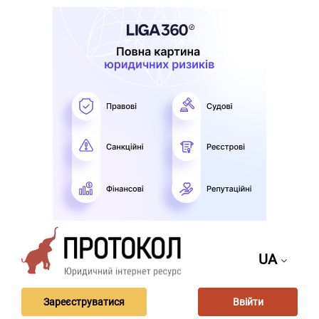
UA
Зареєструватися
Ввійти