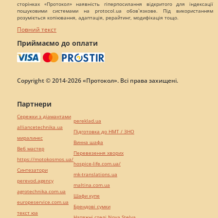
сторінках «Протокол» наявність гіперпосилання відкритого для індексації
пошуковими системами на protocol.ua обов`язкове. Під використанням
розуміється копіювання, адаптація, рерайтинг, модифікація тощо.
Повний текст
Приймаємо до оплати
Copyright © 2014-2026 «Протокол». Всі права захищені.
Партнери
Сережки з діамантами
pereklad.ua
alliancetechnika.ua
Підготовка до НМТ / ЗНО
миралинкс
Винна шафа
Веб мастер
Перевезення хворих
https://motokosmos.ua/
hospice-life.com.ua/
Синтезатори
mk-translations.ua
perevod.agency
maltina.com.ua
agrotechnika.com.ua
Шафи купе
europeservice.com.ua
Брендові сумки
текст юа
Натяжні стелі Nova Stelya