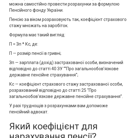
можна самостійно провести розрахунки за формулою
Пенсійного фонду України.
Пенсію за віком розраховують так, коефіцієнт страхового
стажу множать на заробіток.
Формула має такий вигляд:
П = Зп * Кс, де:
П — розмір пенсії в гривні;
Зп — зарплата (дохід) застрахованої особи, визначений
відповідно до статті 40 ЗУ ““Про загальнообов’язкове
державне пенсійне страхування”;
Кс — коефіцієнт страхового стажу застрахованої особи,
розрахований відповідно до статті 25 “Про
загальнообов'язкове державне пенсійне страхування”.
У разі труднощів з розрахунками вам допоможе
пенсійний адвокат.
Який коефіцієнт для
нарахування пенсії?