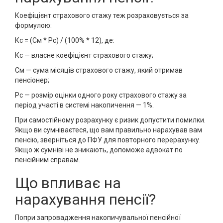
Коефіцієнт страхового стажу теж розраховується за
формулою:
Кс = (См * Рс) / (100% * 12), де:
Кс — власне коефіцієнт страхового стажу;
См — сума місяців страхового стажу, який отримав
пенсіонер;
Рс — розмір оцінки одного року страхового стажу за
період участі в системі накопичення — 1%.
При самостійному розрахунку є ризик допустити помилки.
Якщо ви сумніваєтеся, що вам правильно нарахував вам
пенсію, зверніться до ПФУ для повторного перерахунку.
Якщо ж сумніві не зникають, допоможе адвокат по
пенсійним справам.
Що впливає на
нарахування пенсії?
Попри запровадження накопичувальної пенсійної