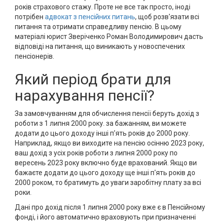
років страхового стажу. Проте не все так просто, іноді
потрібен
адвокат з пенсійних питань
, щоб розв'язати всі
питання та отримати справедливу пенсію. В цьому
матеріалі юрист Зверіченко Роман Володимирович дасть
відповіді на питання, що виникають у новоспечених
пенсіонерів.
Який період брати для
нарахування пенсії?
За замовчуванням для обчислення пенсії беруть дохід з
роботи з 1 липня 2000 року. за бажанням, ви можете
додати до цього доходу інші п'ять років до 2000 року.
Наприклад, якщо ви виходите на пенсію осінню 2023 року,
ваш дохід з усіх років роботи з липня 2000 року по
вересень 2023 року включно буде врахований. Якщо ви
бажаєте додати до цього доходу ще інші п'ять років до
2000 роком, то братимуть до уваги заробітну плату за всі
роки.
Дані про дохід після 1 липня 2000 року вже є в Пенсійному
фонді, і його автоматично враховують при призначенні