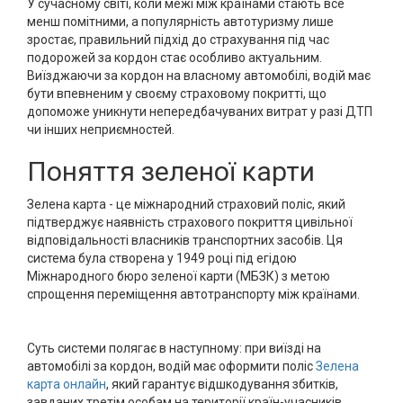
У сучасному світі, коли межі між країнами стають все
менш помітними, а популярність автотуризму лише
зростає, правильний підхід до страхування під час
подорожей за кордон стає особливо актуальним.
Виїзджаючи за кордон на власному автомобілі, водій має
бути впевненим у своєму страховому покритті, що
допоможе уникнути непередбачуваних витрат у разі ДТП
чи інших неприємностей.
Поняття зеленої карти
Зелена карта - це міжнародний страховий поліс, який
підтверджує наявність страхового покриття цивільної
відповідальності власників транспортних засобів. Ця
система була створена у 1949 році під егідою
Міжнародного бюро зеленої карти (МБЗК) з метою
спрощення переміщення автотранспорту між країнами.
Суть системи полягає в наступному: при виїзді на
автомобілі за кордон, водій має оформити поліс
Зелена
карта онлайн
, який гарантує відшкодування збитків,
завданих третім особам на території країн-учасників