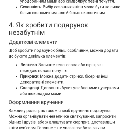
уподобанням мами або символізує певні почуття.
Сезонність:
Вибір сезонних квітів може бути не лише
більш економічним, але й більш екологічним.
4. Як зробити подарунок
незабутнім
Додаткові елементи
Щоб зробити подарунок більш особливим, можна додати
до букета декілька елементів:
Листівка:
Залиште теплі слова або вірші, які
передають ваші почуття.
Прикраси:
Можна додати стрічки, бісер чи інші
декоративні елементи.
Солодощі:
Доповніть букет улюбленими цукерками
або шоколадом мами.
Оформлення вручення
Важливу роль грає також спосіб вручення подарунка.
Можна організувати невеличке святкування, запросити
рідних і друзів, або ж влаштувати сюрприз, доставивши
квіти кур'єром. Головне – це увага і турбота, яку ви