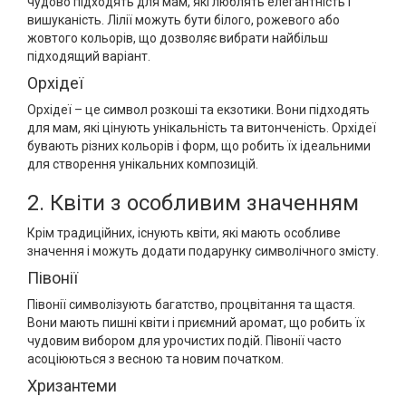
чудово підходять для мам, які люблять елегантність і
вишуканість. Лілії можуть бути білого, рожевого або
жовтого кольорів, що дозволяє вибрати найбільш
підходящий варіант.
Орхідеї
Орхідеї – це символ розкоші та екзотики. Вони підходять
для мам, які цінують унікальність та витонченість. Орхідеї
бувають різних кольорів і форм, що робить їх ідеальними
для створення унікальних композицій.
2. Квіти з особливим значенням
Крім традиційних, існують квіти, які мають особливе
значення і можуть додати подарунку символічного змісту.
Півонії
Півонії символізують багатство, процвітання та щастя.
Вони мають пишні квіти і приємний аромат, що робить їх
чудовим вибором для урочистих подій. Півонії часто
асоціюються з весною та новим початком.
Хризантеми