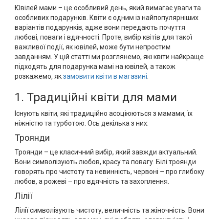
Ювілей мами – це особливий день, який вимагає уваги та
особливих подарунків. Квіти є одним із найпопулярніших
варіантів подарунків, адже вони передають почуття
любові, поваги і вдячності. Проте, вибір квітів для такої
важливої події, як ювілей, може бути непростим
завданням. У цій статті ми розглянемо, які квіти найкраще
підходять для подарунка мамі на ювілей, а також
розкажемо, як
замовити квіти в магазині
.
1. Традиційні квіти для мами
Існують квіти, які традиційно асоціюються з мамами, їх
ніжністю та турботою. Ось декілька з них:
Троянди
Троянди – це класичний вибір, який завжди актуальний.
Вони символізують любов, красу та повагу. Білі троянди
говорять про чистоту та невинність, червоні – про глибоку
любов, а рожеві – про вдячність та захоплення.
Лілії
Лілії символізують чистоту, величність та жіночність. Вони