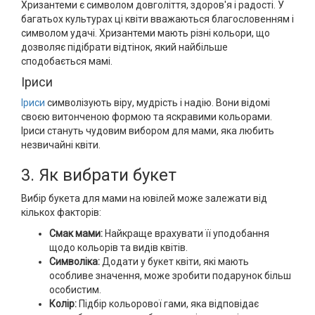
Хризантеми є символом довголіття, здоров'я і радості. У
багатьох культурах ці квіти вважаються благословенням і
символом удачі. Хризантеми мають різні кольори, що
дозволяє підібрати відтінок, який найбільше
сподобається мамі.
Іриси
Іриси
символізують віру, мудрість і надію. Вони відомі
своєю витонченою формою та яскравими кольорами.
Іриси стануть чудовим вибором для мами, яка любить
незвичайні квіти.
3. Як вибрати букет
Вибір букета для мами на ювілей може залежати від
кількох факторів:
Смак мами:
Найкраще врахувати її уподобання
щодо кольорів та видів квітів.
Символіка:
Додати у букет квіти, які мають
особливе значення, може зробити подарунок більш
особистим.
Колір:
Підбір кольорової гами, яка відповідає