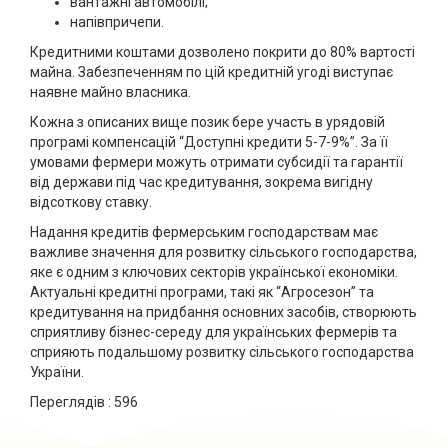
вантажні автомобілі;
напівпричепи.
Кредитними коштами дозволено покрити до 80% вартості
майна. Забезпеченням по цій кредитній угоді виступає
наявне майно власника.
Кожна з описаних вище позик бере участь в урядовій
програмі компенсацій “Доступні кредити 5-7-9%”. За її
умовами фермери можуть отримати субсидії та гарантії
від держави під час кредитування, зокрема вигідну
відсоткову ставку.
Надання кредитів фермерським господарствам має
важливе значення для розвитку сільського господарства,
яке є одним з ключових секторів української економіки.
Актуальні кредитні програми, такі як “Агросезон” та
кредитування на придбання основних засобів, створюють
сприятливу бізнес-середу для українських фермерів та
сприяють подальшому розвитку сільського господарства
України.
Переглядів :
596