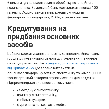
Є вимоги і до кількості землі в обробітку потенційного
позичальника. Земельний банк має складати понад 100
га землі. Скористатися таким кредитом можуть
фермерські господарства, ФОПи, аграрні компанії.
Кредитування на
придбання основних
засобів
Цей вид кредитування відносять до інвестиційних позик,
гроші від якої використовують для оновлення технічної
бази підприємства. Так,
кредити для сільгоспвиробників
від ПриватБанку
дозволено витрачати на
сільськогосподарську техніку, спецтехніку та комерційний
транспорт, який використовуватиметься для ведення
підприємницької діяльності, в тому числі:
самохідну сільгосптехніку;
причіпну сільгосптехніку;
мобільні сушарки;
фургони та легкові автомобілі;