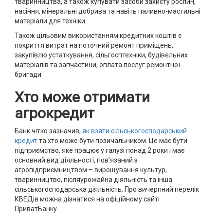
тваринництва, а також купувати засоби захисту рослин,
насіння, мінеральні добрива та навіть паливно-мастильні
матеріали для техніки.
Також цільовим використанням кредитних коштів є
покриття витрат на поточний ремонт приміщень,
закупівлю устаткування, сільгосптехніки, будівельних
матеріалів та запчастини, оплата послуг ремонтної
бригади.
Хто може отримати
агрокредит
Банк чітко зазначив,
як взяти сільськогосподарський
кредит
та хто може бути позичальником. Це має бути
підприємство, яке працює у галузі понад 2 роки і має
основний вид діяльності, пов’язаний з
агропідприємництвом – вирощування культур,
тваринництво, післяурожайна діяльність та інша
сільськогосподарська діяльність. Про вичерпний перелік
КВЕДів можна дізнатися на офіційному сайті
ПриватБанку.