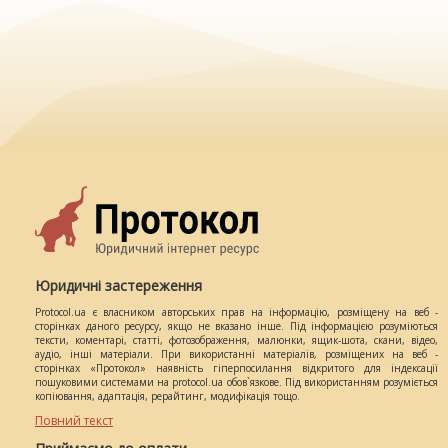
Юридичні застереження
Protocol.ua є власником авторських прав на інформацію, розміщену на веб -
сторінках даного ресурсу, якщо не вказано інше. Під інформацією розуміються
тексти, коментарі, статті, фотозображення, малюнки, ящик-шота, скани, відео,
аудіо, інші матеріали. При використанні матеріалів, розміщених на веб -
сторінках «Протокол» наявність гіперпосилання відкритого для індексації
пошуковими системами на protocol.ua обов`язкове. Під використанням розуміється
копіювання, адаптація, рерайтинг, модифікація тощо.
Повний текст