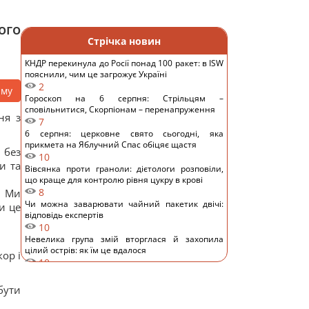
ого
Стрічка новин
КНДР перекинула до Росії понад 100 ракет: в ISW
пояснили, чим це загрожує Україні
2
аму
Гороскоп на 6 серпня: Стрільцям –
сповільнитися, Скорпіонам – перенапруження
ня з
7
6 серпня: церковне свято сьогодні, яка
прикмета на Яблучний Спас обіцяє щастя
 без
10
и та
Вівсянка проти граноли: дієтологи розповіли,
що краще для контролю рівня цукру в крові
8
. Ми
Чи можна заварювати чайний пакетик двічі:
и це
відповідь експертів
10
Невелика група змій вторглася й захопила
цілий острів: як їм це вдалося
ор і
10
Подружжя придбало недорогий будинок в Італії,
але незабаром виявився головний підступ
бути
13