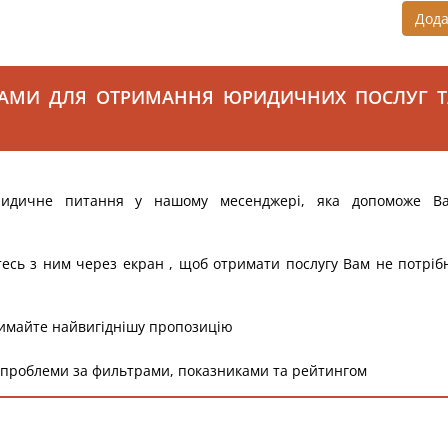
Дод
САМИ ДЛЯ ОТРИМАННЯ ЮРИДИЧНИХ ПОСЛУГ Т
ридичне питання у нашому месенджері, яка допоможе В
тесь з ним через екран , щоб отримати послугу Вам не потріб
римайте найвигіднішу пропозицію
 проблеми за фильтрами, показниками та рейтингом