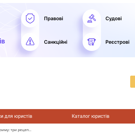
си для юристів
Каталог юристів
иму: три рецеп...