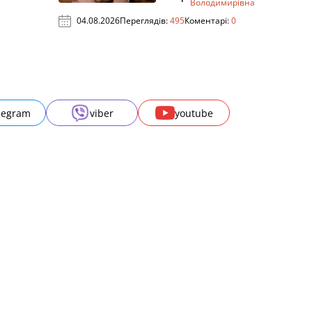
Володимирівна
04.08.2026
Переглядів:
495
Коментарі:
0
legram
viber
youtube