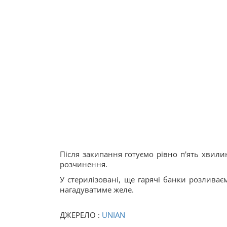
Після закипання готуємо рівно п'ять хвил
розчинення.
У стерилізовані, ще гарячі банки розлива
нагадуватиме желе.
ДЖЕРЕЛО :
UNIAN