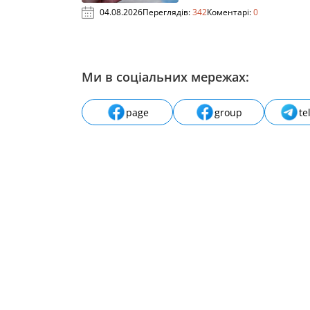
04.08.2026
Переглядів:
342
Коментарі:
0
Ми в соціальних мережах:
page
group
te