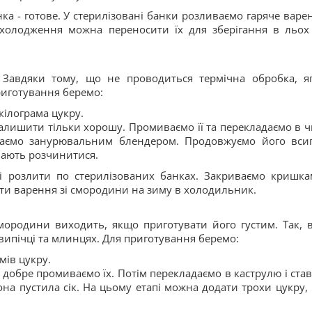
а - готове. У стерилізовані банки розливаємо гаряче варен
холодження можна переносити їх для зберігання в льох
. Завдяки тому, що не проводиться термічна обробка, я
приготування беремо:
кілограма цукру.
лишити тільки хорошу. Промиваємо її та перекладаємо в ч
иваємо занурювальним блендером. Продовжуємо його вси
мають розчинитися.
 і розлити по стерилізованих банках. Закриваємо кришка
ати варення зі смородини на зиму в холодильник.
мородини виходить, якщо приготувати його густим. Так, 
 випічці та млинцях. Для приготування беремо:
мів цукру.
 добре промиваємо їх. Потім перекладаємо в каструлю і ста
на пустила сік. На цьому етапі можна додати трохи цукру,