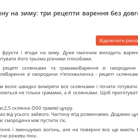
ну на зиму: три рецепти варення без довг
Відключити рекл
і фрукти і ягоди на зиму. Дуже смачним виходить варен
отувати його трьома різними способами.
- рецепт склянками та грамамиВарення зі смородини
елеВарення зі смородини п'ятихвилинка - рецепт склянкам
ім воліє швидко виміряти все склянками і почати готувати
ірюються не тільки грамами, а й склянками. Щоб приготуват
;2,5 склянки (500 грамів) цукру.
від усього зайвого. Частину ягід розминаємо. Додаємо цук
ас смородина має пустити сік.
іння і зменшуємо вогонь, але на поверхні все ще мають 
ючи рожеву піну.