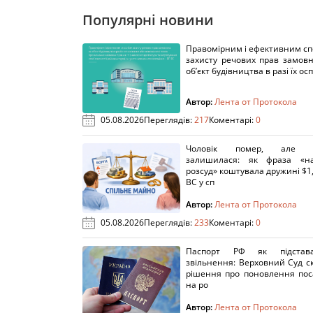
Популярні новини
Правомірним і ефективним с
захисту речових прав замов
об’єкт будівництва в разі їх осп
Автор:
Лента от Протокола
05.08.2026
Переглядів:
217
Коментарі:
0
Чоловік помер, але п
залишилася: як фраза «н
розсуд» коштувала дружині $1,
ВС у сп
Автор:
Лента от Протокола
05.08.2026
Переглядів:
233
Коментарі:
0
Паспорт РФ як підстав
звільнення: Верховний Суд с
рішення про поновлення пос
на ро
Автор:
Лента от Протокола