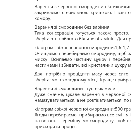
Варення з червоної смородини п'ятихвилинк
закриваємо стерильною кришкою. Після о
комору.
Варення зі смородини без варіння
Така консервація готується також просто
зберігають набагато більше вітамінів. Для 
кілограм свіжої червоної смородини;1,6-1,7 
Очищаємо і перебираємо смородину, щоб за
миску. Всипаємо частину цукру і переб
частинами і збивати, всі кристалики цукру 
Далі потрібно процідити масу через сито
зберігаємо в холодному місці. Краще прибр
Варення зі смородини - густе як желе
Дуже смачне, цікаве варення з червоної с
намазуватиметься, а не розтікатиметься, по
кілограм свіжої червоної смородини;500 гра
Ягоди перебираємо, прибираємо все сміття і
на вогонь. Перемішуємо смородину, щоб во
прискорити процес.