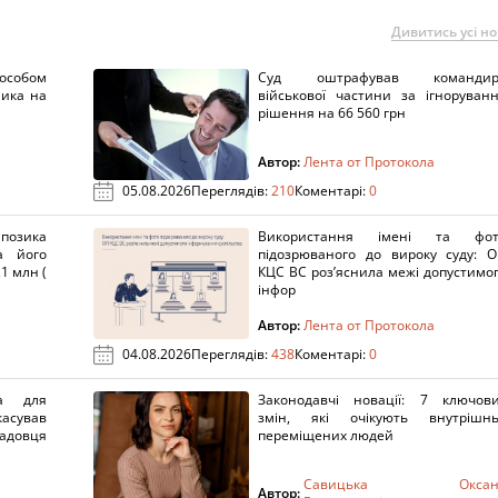
Дивитись усі н
пособом
Суд оштрафував командир
ника на
військової частини за ігноруван
рішення на 66 560 грн
Автор:
Лента от Протокола
05.08.2026
Переглядів:
210
Коментарі:
0
озика
Використання імені та фот
а його
підозрюваного до вироку суду: 
1 млн (
КЦС ВС роз’яснила межі допустимо
інфор
Автор:
Лента от Протокола
04.08.2026
Переглядів:
438
Коментарі:
0
а для
Законодавчі новації: 7 ключов
касував
змін, які очікують внутрішн
адовця
переміщених людей
Савицька Оксан
Автор: