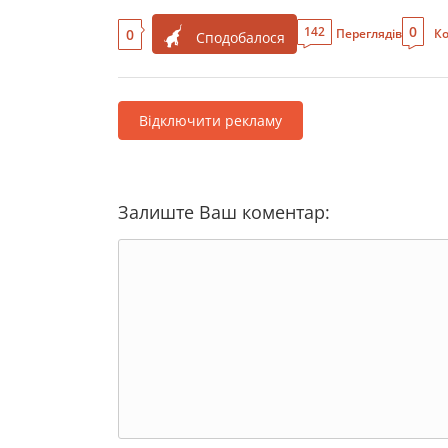
0
142
0
Переглядів
Ко
Сподобалося
Відключити рекламу
Залиште Ваш коментар: