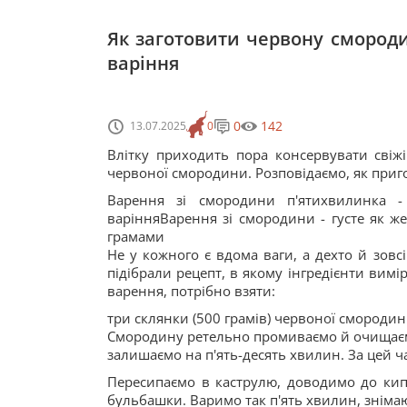
Як заготовити червону смороди
варіння
0
142
13.07.2025
0
Влітку приходить пора консервувати свіж
червоної смородини. Розповідаємо, як приг
Варення зі смородини п'ятихвилинка 
варінняВарення зі смородини - густе як ж
грамами
Не у кожного є вдома ваги, а дехто й зовс
підібрали рецепт, в якому інгредієнти вим
варення, потрібно взяти:
три склянки (500 грамів) червоної смородини
Смородину ретельно промиваємо й очищаємо 
залишаємо на п'ять-десять хвилин. За цей ч
Пересипаємо в каструлю, доводимо до кип
бульбашки. Варимо так п'ять хвилин, зніма