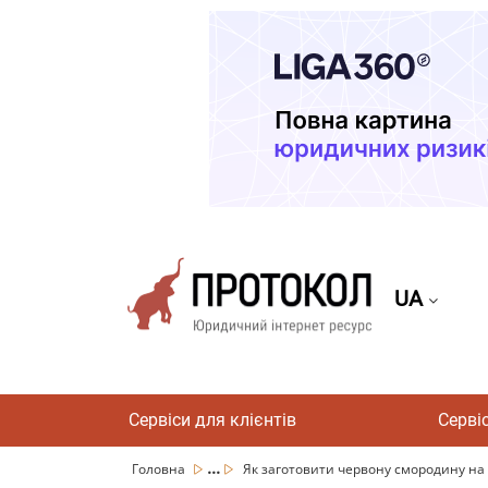
UA
Сервіси для клієнтів
Серві
...
Головна
Як заготовити червону смородину на з