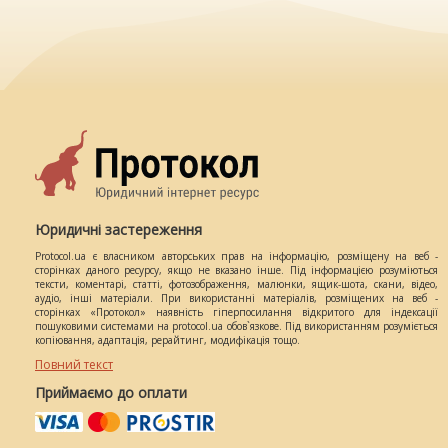
Юридичні застереження
Protocol.ua є власником авторських прав на інформацію, розміщену на веб -
сторінках даного ресурсу, якщо не вказано інше. Під інформацією розуміються
тексти, коментарі, статті, фотозображення, малюнки, ящик-шота, скани, відео,
аудіо, інші матеріали. При використанні матеріалів, розміщених на веб -
сторінках «Протокол» наявність гіперпосилання відкритого для індексації
пошуковими системами на protocol.ua обов`язкове. Під використанням розуміється
копіювання, адаптація, рерайтинг, модифікація тощо.
Повний текст
Приймаємо до оплати