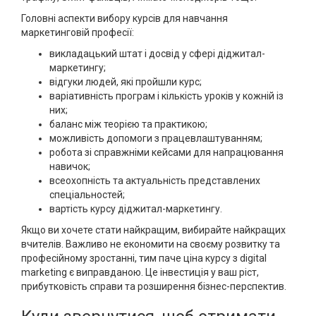
Головні аспекти вибору курсів для навчання
маркетинговій професії:
викладацький штат і досвід у сфері діджитал-
маркетингу;
відгуки людей, які пройшли курс;
варіативність програм і кількість уроків у кожній із
них;
баланс між теорією та практикою;
можливість допомоги з працевлаштуванням;
робота зі справжніми кейсами для напрацювання
навичок;
всеохопність та актуальність представлених
спеціальностей;
вартість курсу діджитал-маркетингу.
Якщо ви хочете стати найкращим, вибирайте найкращих
вчителів. Важливо не економити на своєму розвитку та
професійному зростанні, тим паче ціна курсу з digital
marketing є виправданою. Це інвестиція у ваш ріст,
прибутковість справи та розширення бізнес-перспектив.