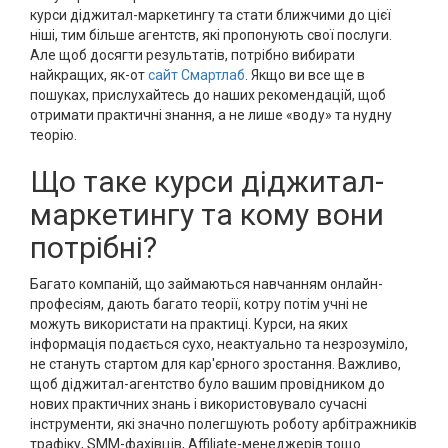
курси діджитал-маркетингу та стати ближчими до цієї
ніші, тим більше агентств, які пропонують свої послуги.
Але щоб досягти результатів, потрібно вибирати
найкращих, як-от
сайт Смартлаб
. Якщо ви все ще в
пошуках, прислухайтесь до наших рекомендацій, щоб
отримати практичні знання, а не лише «воду» та нудну
теорію.
Що таке курси діджитал-
маркетингу та кому вони
потрібні?
Багато компаній, що займаються навчанням онлайн-
професіям, дають багато теорії, котру потім учні не
можуть використати на практиці. Курси, на яких
інформація подається сухо, неактуально та незрозуміло,
не стануть стартом для кар'єрного зростання. Важливо,
щоб діджитал-агентство було вашим провідником до
нових практичних знань і використовувало сучасні
інструменти, які значно полегшують роботу арбітражників
трафіку, SMM-фахівців, Affiliate-менеджерів тощо.