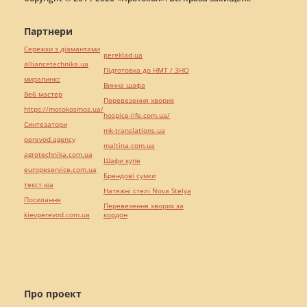
Партнери
Сережки з діамантами
pereklad.ua
alliancetechnika.ua
Підготовка до НМТ / ЗНО
миралинкс
Винна шафа
Веб мастер
Перевезення хворих
https://motokosmos.ua/
hospice-life.com.ua/
Синтезатори
mk-translations.ua
perevod.agency
maltina.com.ua
agrotechnika.com.ua
Шафи купе
europeservice.com.ua
Брендові сумки
текст юа
Натяжні стелі Nova Stelya
Посилання
Перевезення хворих за
kievperevod.com.ua
кордон
Про проект