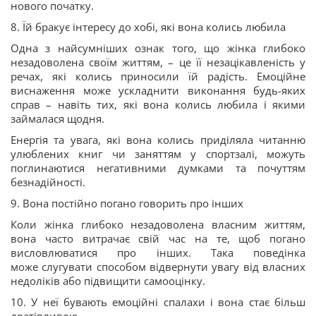
нового початку.
8. Їй бракує інтересу до хобі, які вона колись любила
Одна з найсумніших ознак того, що жінка глибоко
незадоволена своїм життям, – це її незацікавленість у
речах, які колись приносили їй радість. Емоційне
виснаження може ускладнити виконання будь-яких
справ – навіть тих, які вона колись любила і якими
займалася щодня.
Енергія та увага, які вона колись приділяла читанню
улюблених книг чи заняттям у спортзалі, можуть
поглинаютися негативними думками та почуттям
безнадійності.
9. Вона постійно погано говорить про інших
Коли жінка глибоко незадоволена власним життям,
вона часто витрачає свій час на те, щоб погано
висловлюватися про інших. Така поведінка
може слугувати способом відвернути увагу від власних
недоліків або підвищити самооцінку.
10. У неї бувають емоційні спалахи і вона стає більш