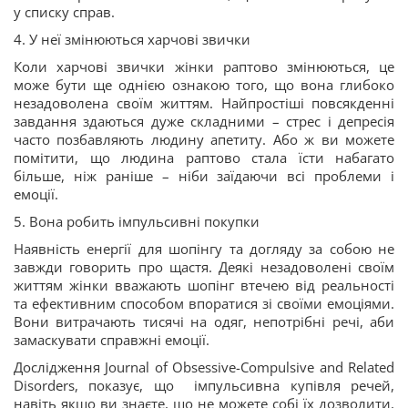
у списку справ.
4. У неї змінюються харчові звички
Коли харчові звички жінки раптово змінюються, це
може бути ще однією ознакою того, що вона глибоко
незадоволена своїм життям. Найпростіші повсякденні
завдання здаються дуже складними – стрес і депресія
часто позбавляють людину апетиту. Або ж ви можете
помітити, що людина раптово стала їсти набагато
більше, ніж раніше – ніби заїдаючи всі проблеми і
емоції.
5. Вона робить імпульсивні покупки
Наявність енергії для шопінгу та догляду за собою не
завжди говорить про щастя. Деякі незадоволені своїм
життям жінки вважають шопінг втечею від реальності
та ефективним способом впоратися зі своїми емоціями.
Вони витрачають тисячі на одяг, непотрібні речі, аби
замаскувати справжні емоції.
Дослідження Journal of Obsessive-Compulsive and Related
Disorders, показує, що імпульсивна купівля речей,
навіть якщо ви знаєте, що не можете собі їх дозволити,