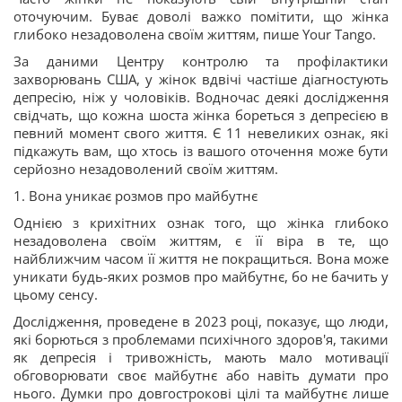
оточуючим. Буває доволі важко помітити, що жінка
глибоко незадоволена своїм життям, пише Your Tango.
За даними Центру контролю та профілактики
захворювань США, у жінок вдвічі частіше діагностують
депресію, ніж у чоловіків. Водночас деякі дослідження
свідчать, що кожна шоста жінка бореться з депресією в
певний момент свого життя. Є 11 невеликих ознак, які
підкажуть вам, що хтось із вашого оточення може бути
серйозно незадоволений своїм життям.
1. Вона уникає розмов про майбутнє
Однією з крихітних ознак того, що жінка глибоко
незадоволена своїм життям, є її віра в те, що
найближчим часом її життя не покращиться. Вона може
уникати будь-яких розмов про майбутнє, бо не бачить у
цьому сенсу.
Дослідження, проведене в 2023 році, показує, що люди,
які борються з проблемами психічного здоров'я, такими
як депресія і тривожність, мають мало мотивації
обговорювати своє майбутнє або навіть думати про
нього. Думки про довгострокові цілі та майбутнє лише