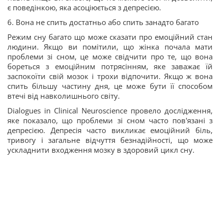
є поведінкою, яка асоціюється з депресією.
6. Вона не спить достатньо або спить занадто багато
Режим сну багато що може сказати про емоційний стан
людини. Якщо ви помітили, що жінка почала мати
проблеми зі сном, це може свідчити про те, що вона
бореться з емоційним потрясінням, яке заважає їй
заспокоїти свій мозок і трохи відпочити. Якщо ж вона
спить більшу частину дня, це може бути її способом
втечі від навколишнього світу.
Dialogues in Clinical Neuroscience провело дослідження,
яке показало, що проблеми зі сном часто пов'язані з
депресією. Депресія часто викликає емоційний біль,
тривогу і загальне відчуття безнадійності, що може
ускладнити входження мозку в здоровий цикл сну.