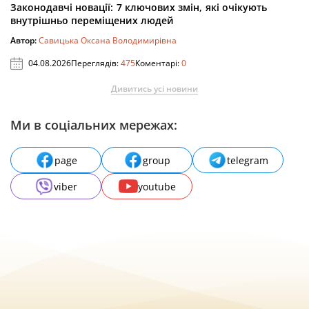
Законодавчі новації: 7 ключових змін, які очікують
внутрішньо переміщених людей
Автор:
Савицька Оксана Володимирівна
04.08.2026
Переглядів:
475
Коментарі:
0
Дивитись усі новини
Ми в соціальних мережах:
page
group
telegram
viber
youtube