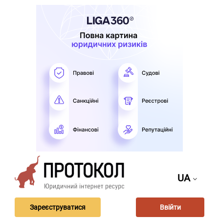
UA
Зареєструватися
Ввійти