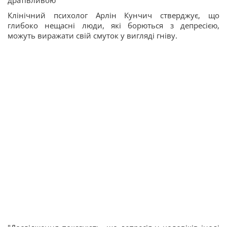
дратівливою
Клінічний психолог Арлін Кунчич стверджує, що
глибоко нещасні люди, які борються з депресією,
можуть виражати свій смуток у вигляді гніву.