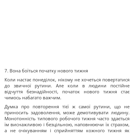
7. Вона боїться початку нового тижня
Коли настає понеділок, нікому не хочеться повертатися
до звичної рутини. Але коли в людини постійне
відчуття безнадійності, початок нового тижня стає
чимось набагато важчим.
Думка про повторення тієї ж самої рутини, що не
приносить задоволення, може демотивувати людину.
Монотонність типового робочого тижня часто здається
їм виснажливою і безцільною, наповнюючи їх страхом,
а не очікуванням і сприйняттям кожного тижня як