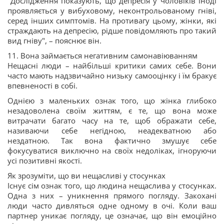
"Дослідження показують, що депресія у чоловіків іноді
проявляється у вибуховому, неконтрольованому гніві,
серед інших симптомів. На противагу цьому, жінки, які
страждають на депресію, рідше повідомляють про такий
вид гніву", – пояснює він.
11. Вона займається негативним самонавіюванням
Нещасні люди – найбільші критики самих себе. Вони
часто мають надзвичайно низьку самооцінку і їм бракує
впевненості в собі.
Однією з маленьких ознак того, що жінка глибоко
незадоволена своїм життям, є те, що вона може
витрачати багато часу на те, щоб ображати себе,
називаючи себе негідною, неадекватною або
нездатною. Так вона фактично змушує себе
фокусуватися виключно на своїх недоліках, ігноруючи
усі позитивні якості.
Як зрозуміти, що ви нещасливі у стосунках
Існує сім ознак того, що людина нещаслива у стосунках.
Одна з них – уникнення прямого погляду. Закохані
люди часто дивляться одне одному в очі. Коли ваш
партнер уникає погляду, це означає, що він емоційно