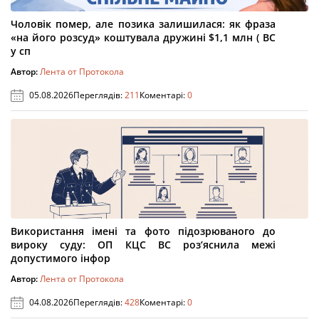
Чоловік помер, але позика залишилася: як фраза
«на його розсуд» коштувала дружині $1,1 млн ( ВС
у сп
Автор:
Лента от Протокола
05.08.2026
Переглядів:
211
Коментарі:
0
Використання імені та фото підозрюваного до
вироку суду: ОП КЦС ВС роз’яснила межі
допустимого інфор
Автор:
Лента от Протокола
04.08.2026
Переглядів:
428
Коментарі:
0