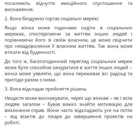
посилюють відчуття емоційного спустошення та
виснаження.
2. Вона бездумно гортає соціальні мережі
Якщо жінка може годинами сидіти в соціальних
мережах, спостерігаючи за життям інших людей і
порівнюючи його зі своїм власним, це може свідчити
про незадоволення її власним життям. Так вона може
втікати від буденності.
До того ж, багатогодинний перегляд соціальних мереж
може бути способом зануритися в життя інших людей –
жінка може уявляти, що вона переживає всі радощі та
пригоди разом з ними.
3. Вона відкладає прийняття рішень
Нещастя може виснажувати, через що жінкам – як і всім
людям загалом – буває важко знайти мотивацію для
виконання справ. Вони часто відкладають усе на потім
– від візитів до лікаря до завершення проектів на
роботі.