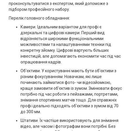
проконсультуватися з експертом, який допоможе з
підбором професійного набору.
Перелік головного обладнання:
Камери. Ідеальним варіантом для профі є
дзеркальні та цифрові камери. Перший вид
відрізняється широкими функціональними
можливостями та налаштуваннями техніки під
конкретну зйомку. Цифрові вартують більших
інвестицій, але допомагають економити час під час
опрацювання кадрів.
Об'єктиви. У користуванні мають бути об'єктиви з
різним фокусуванням. Новачкам, які лише
починають займатися фото- чи відеозйомкою,
краще замовити об'єктив із зумом. Змінювати фокус
потрібно під час роботи з пейзажами, портретами,
знімання спортивних матчів тощо. Для справжніх
профі ідеально підходять об'єктиви з зумом від 70
до 300 мм.
Штативи. Їх частіше використовують для знімання
відео, але часом і фотографам вони потрібні. Без