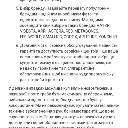
Вибір бренду. Надавайте перевагу популярним
брендам і надійним виробникам фото- та
відеотехніки, які давно на ринку. Ми радимо
зосередити свій вибір на таких брендах: RAYZR,
VIBESTA, ARRI, ASTERA, RED, METABONES,
FEELWORLD, SMALLRIG, GODOX, APUTURE, YONGNUO.
Довговічність і сервісне обслуговування. Наявність
гарантії та доступність сервісних центрів – це ваша
впевненість у робочому стані обладнання. Краще
купувати техніку в офіційних постачальників, які
надають гарантійне та післягарантійне
обслуговування, щоб ви знали, куди звернутись у
разі потреби в ремонті.
У деяких випадках можлива купівля не нової техніки, а
вживаної, проте треба бути максимально обережними,
вибираючи відео- та фотообладнання, що було у
використанні. Ми не рекомендуємо купувати матеріально-
технічне забезпечення з рук, бо немає гарантії, що воно
справне та якісне. Початківці можуть перекупити у своїх
досвідчених колег обладнання, оскільки фотографи та