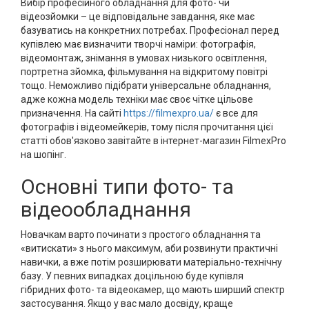
Вибір професійного обладнання для фото- чи
відеозйомки – це відповідальне завдання, яке має
базуватись на конкретних потребах. Професіонал перед
купівлею має визначити творчі наміри: фотографія,
відеомонтаж, знімання в умовах низького освітлення,
портретна зйомка, фільмування на відкритому повітрі
тощо. Неможливо підібрати універсальне обладнання,
адже кожна модель техніки має своє чітке цільове
призначення. На сайті
https://filmexpro.ua/
є все для
фотографів і відеомейкерів, тому після прочитання цієї
статті обов'язково завітайте в інтернет-магазин FilmexPro
на шопінг.
Основні типи фото- та
відеообладнання
Новачкам варто починати з простого обладнання та
«витискати» з нього максимум, аби розвинути практичні
навички, а вже потім розширювати матеріально-технічну
базу. У певних випадках доцільною буде купівля
гібридних фото- та відеокамер, що мають ширший спектр
застосування. Якщо у вас мало досвіду, краще