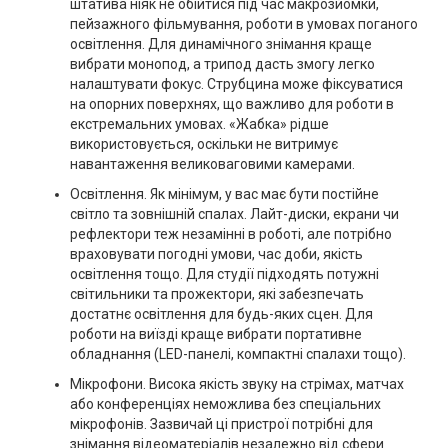
штатива ніяк не обійтися під час макрозйомки,
пейзажного фільмування, роботи в умовах поганого
освітлення. Для динамічного знімання краще
вибрати монопод, а трипод дасть змогу легко
налаштувати фокус. Струбцина може фіксуватися
на опорних поверхнях, що важливо для роботи в
екстремальних умовах. «Жабка» рідше
використовується, оскільки не витримує
навантаження великоваговими камерами.
Освітлення. Як мінімум, у вас має бути постійне
світло та зовнішній спалах. Лайт-диски, екрани чи
рефлектори теж незамінні в роботі, але потрібно
враховувати погодні умови, час доби, якість
освітлення тощо. Для студії підходять потужні
світильники та прожектори, які забезпечать
достатнє освітлення для будь-яких сцен. Для
роботи на виїзді краще вибрати портативне
обладнання (LED-панелі, компактні спалахи тощо).
Мікрофони. Висока якість звуку на стрімах, матчах
або конференціях неможлива без спеціальних
мікрофонів. Зазвичай ці пристрої потрібні для
знімання відеоматеріалів незалежно від сфери