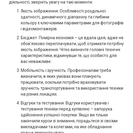
діяльності, зверніть увагу на такі моменти:
Якість зображення. Особливості роздільної
здатності, динамічного діапазону та глибини
кольору є ключовими параметрами для фотографів
і відеомонтажерів.
Бюджет. Помірна економія – це вдала ідея, адже не
обов'язково переплачувати, щоб отримати потрібну
якість зображення. Чітко визначте головні технічні
характеристики, відкинувши те, що особисто для
вас неважливе.
Мобільність і зручність. Професіоналам треба
визначити, в яких умовах вони планують
працювати, оскільки потрібно враховувати
зручність транспортування та використання техніки
на різних локаціях.
Відгуки та тестування. Відгуки користувачів і
тестування техніки перед купівлею – запорука
здійснення успішної покупки. Якщо ви тільки
закінчили курси зі знімання, порадьтеся зі своїми
викладачами та колегами, на яке обладнання
краще звернути увагу.