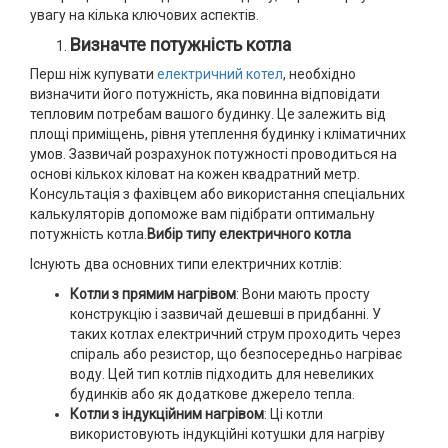
увагу на кілька ключових аспектів.
Визначте потужність котла
Перш ніж купувати
електричний котел
, необхідно
визначити його потужність, яка повинна відповідати
тепловим потребам вашого будинку. Це залежить від
площі приміщень, рівня утеплення будинку і кліматичних
умов. Зазвичай розрахунок потужності проводиться на
основі кількох кіловат на кожен квадратний метр.
Консультація з фахівцем або використання спеціальних
калькуляторів допоможе вам підібрати оптимальну
потужність котла.
Вибір типу електричного котла
Існують два основних типи електричних котлів:
Котли з прямим нагрівом
: Вони мають просту
конструкцію і зазвичай дешевші в придбанні. У
таких котлах електричний струм проходить через
спіраль або резистор, що безпосередньо нагріває
воду. Цей тип котлів підходить для невеликих
будинків або як додаткове джерело тепла.
Котли з індукційним нагрівом
: Ці котли
використовують індукційні котушки для нагріву