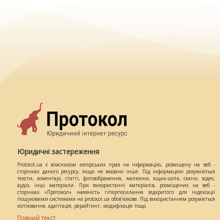
Юридичні застереження
Protocol.ua є власником авторських прав на інформацію, розміщену на веб -
сторінках даного ресурсу, якщо не вказано інше. Під інформацією розуміються
тексти, коментарі, статті, фотозображення, малюнки, ящик-шота, скани, відео,
аудіо, інші матеріали. При використанні матеріалів, розміщених на веб -
сторінках «Протокол» наявність гіперпосилання відкритого для індексації
пошуковими системами на protocol.ua обов`язкове. Під використанням розуміється
копіювання, адаптація, рерайтинг, модифікація тощо.
Повний текст