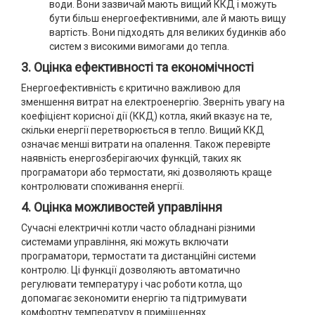
води. Вони зазвичай мають вищий ККД і можуть
бути більш енергоефективними, але й мають вищу
вартість. Вони підходять для великих будинків або
систем з високими вимогами до тепла.
3. Оцінка ефективності та економічності
Енергоефективність є критично важливою для
зменшення витрат на електроенергію. Зверніть увагу на
коефіцієнт корисної дії (ККД) котла, який вказує на те,
скільки енергії перетворюється в тепло. Вищий ККД
означає менші витрати на опалення. Також перевірте
наявність енергозберігаючих функцій, таких як
програматори або термостати, які дозволяють краще
контролювати споживання енергії.
4. Оцінка можливостей управління
Сучасні електричні котли часто обладнані різними
системами управління, які можуть включати
програматори, термостати та дистанційні системи
контролю. Ці функції дозволяють автоматично
регулювати температуру і час роботи котла, що
допомагає зекономити енергію та підтримувати
комфортну температуру в приміщеннях.