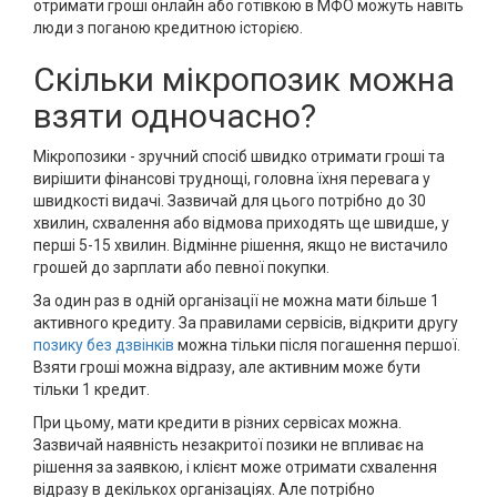
отримати гроші онлайн або готівкою в МФО можуть навіть
люди з поганою кредитною історією.
Скільки мікропозик можна
взяти одночасно?
Мікропозики - зручний спосіб швидко отримати гроші та
вирішити фінансові труднощі, головна їхня перевага у
швидкості видачі. Зазвичай для цього потрібно до 30
хвилин, схвалення або відмова приходять ще швидше, у
перші 5-15 хвилин. Відмінне рішення, якщо не вистачило
грошей до зарплати або певної покупки.
За один раз в одній організації не можна мати більше 1
активного кредиту. За правилами сервісів, відкрити другу
позику без дзвінків
можна тільки після погашення першої.
Взяти гроші можна відразу, але активним може бути
тільки 1 кредит.
При цьому, мати кредити в різних сервісах можна.
Зазвичай наявність незакритої позики не впливає на
рішення за заявкою, і клієнт може отримати схвалення
відразу в декількох організаціях. Але потрібно