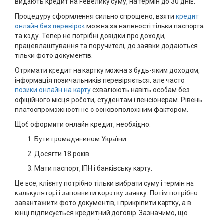
видають кредит на невелику суму, на термін до 30 днів.
Процедуру оформлення сильно спрощено, взяти
кредит
онлайн без перевірок
можна за наявності тільки паспорта
та коду. Тепер не потрібні довідки про доходи,
працевлаштування та поручителі, до заявки додаються
тільки фото документів.
Отримати кредит на картку можна з будь-яким доходом,
інформація позичальників перевіряється, але часто
позики онлайн на карту
схвалюють навіть особам без
офіційного місця роботи, студентам і пенсіонерам. Рівень
платоспроможності не є основоположним фактором.
Щоб оформити онлайн кредит, необхідно:
Бути громадянином України.
Досягти 18 років.
Мати паспорт, ІПН і банківську карту.
Це все, клієнту потрібно тільки вибрати суму і термін на
калькуляторі і заповнити коротку заявку. Потім потрібно
завантажити фото документів, і прикріпити картку, а в
кінці підписується кредитний договір. Зазначимо, що