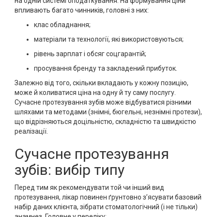
на одній системі оподаткування. На формування ціни
впливають багато чинників, головні з них:
клас обладнання;
матеріали та технології, які використовуються;
рівень зарплат і обсяг соцгарантій;
просування бренду та закладений прибуток.
Залежно від того, скільки вкладають у кожну позицію,
може й коливатися ціна на одну й ту саму послугу.
Сучасне протезування зубів може відбуватися різними
шляхами та методами (знімні, бюгельні, незнімні протези),
що відрізняються доцільністю, складністю та швидкістю
реалізації.
Сучасне протезування
зубів: вибір типу
Перед тим як рекомендувати той чи інший вид
протезування, лікар повинен ґрунтовно з’ясувати базовий
набір даних клієнта, зібрати стоматологічний (і не тільки)
анамнез. Головне у переліку: