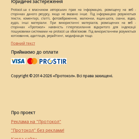
Юридичні застереження
Protocol.ua є власником авторських прав на інформацію, розміщену на веб -
сторінках даного ресурсу, якщо не вказано інше. Під інформацією розуміються
тексти, коментарі, статті, фотозображення, малюнки, ящик-шота, скани, відео,
аудіо, інші матеріали. При використанні матеріалів, розміщених на веб -
сторінках «Протокол» наявність гіперпосилання відкритого для індексації
пошуковими системами на protocol.ua обов`язкове. Під використанням розуміється
копіювання, адаптація, рерайтинг, модифікація тощо.
Повний текст
Приймаємо до оплати
Copyright © 2014-2026 «Протокол». Всі права захищені.
Про проект
Реклама на "Протокол"
"Протокол" без реклами!
Карта сайту