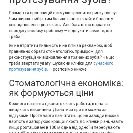
Розмаїття пропозицій стимулює розвиток ринку послуг.
Чим ширше вибір, тим більше шансів знайти баланс у
співвідношенні ціна-якість. Але багатство варіантів
породжує велику проблему — відшукати саме те, що
треба.
Як не втратити пильність й не піти за рекламою, щоб
правильно обрати стоматологію, приміром, для
реконструкції чи відновлення втрачених зубів? На що
треба звертати увагу, шукаючи клініки для
сучасного
протезування зубів
, — розповімо нижче.
Стоматологічна економіка:
як формуються ціни
Кожного пацієнта цікавить якість роботи, її ціна та
швидкість виконання. Дізнатися про це можна за
відгуками. Проте варто пам’ятати, що не завжди висока
вартість є запорукою кращої якості. Всі клініки різні, навіть
якщо розташовані в 100 м одна від одної й перебувають