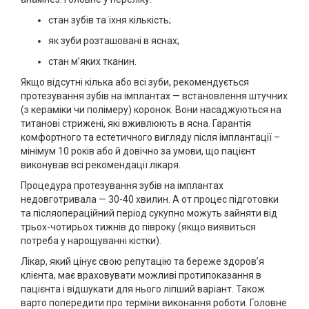
стан зубів та їхня кількість;
як зуби розташовані в яснах;
стан м’яких тканин.
Якщо відсутні кілька або всі зуби, рекомендується
протезування зубів на імплантах — встановлення штучних
(з кераміки чи полімеру) коронок. Вони насаджуються на
титанові стрижені, які вживлюють в ясна. Гарантія
комфортного та естетичного вигляду після імплантації –
мінімум 10 років або й довічно за умови, що пацієнт
виконував всі рекомендації лікаря.
Процедура протезування зубів на імплантах
недовготривала — 30-40 хвилин. А от процес підготовки
та післяопераційний період сукупно можуть зайняти від
трьох-чотирьох тижнів до півроку (якщо виявиться
потреба у нарощуванні кістки).
Лікар, який цінує свою репутацію та береже здоров’я
клієнта, має враховувати можливі протипоказання в
пацієнта і відшукати для нього ліпший варіант. Також
варто попередити про терміни виконання роботи. Головне