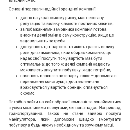
власний смак.
Основні переваги надійної орендної компанії:
давно на українському ринку, має непогану
репутацію та велику кількість постійних клієнтів;
за побажаннями замовника компанія готова
вносити деякі зміни в саму конструкцію, якщо це
задовольнить потреби;
доступність цін: вартість та якість грають велику
роль для замовника, який обирає компанію, що
надає свої послуги, тому вартість має бути
оптимальна; до того ж деякі компанії надають
можливість викупити побутівку, якщо потрібно;
наявність власного автопарку: плюс – допомога в
перевезенні конструкції, доставлення не
враховується у вартість оренди, оплачується
окремо.
Потрібно зайти на сайт обраної компанії та ознайомитися
з усіма можливими послугами, які вона надає. Наприклад,
транспортування. Також не стане зайвою послуга
маніпулятора, який допоможе швидко змонтувати
побутівку в будь-якому необхідному та зручному місці.