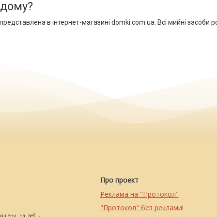
 дому?
редставлена в інтернет-магазині domki.com.ua. Всі мийні засоби ро
Про проект
Реклама на "Протокол"
"Протокол" без реклами!
міщену на веб -