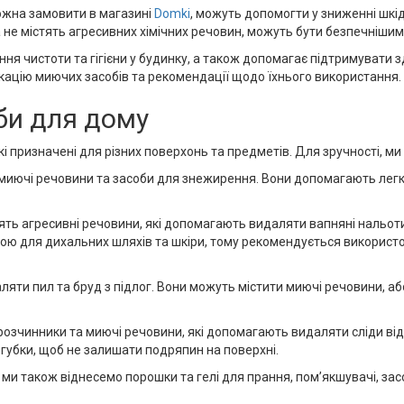
можна замовити в магазині
Domki
, можуть допомогти у зниженні шкі
а не містять агресивних хімічних речовин, можуть бути безпечнішим
ння чистоти та гігієни у будинку, а також допомагає підтримувати
ікацію миючих засобів та рекомендації щодо їхнього використання.
би для дому
які призначені для різних поверхонь та предметів. Для зручності, 
 миючі речовини та засоби для знежирення. Вони допомагають легко
ять агресивні речовини, які допомагають видаляти вапняні нальоти
вою для дихальних шляхів та шкіри, тому рекомендується використ
яти пил та бруд з підлог. Вони можуть містити миючі речовини, аб
розчинники та миючі речовини, які допомагають видаляти сліди від 
 губки, щоб не залишати подряпин на поверхні.
и ми також віднесемо порошки та гелі для прання, пом’якшувачі, за