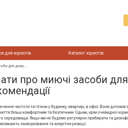
си для юристів
Каталог юристів
би для дому: ...
нати про миючі засоби для
комендації
ення чистоти та гігієни у будинку, квартирі, в офісі. Вони допомаг
иття більш комфортним та безпечним. Однак, крім очевидної корист
го середовища. Якщо ми не будемо регулярно прибирати та дезінфі
викликають захворювання та алергічні реакції.