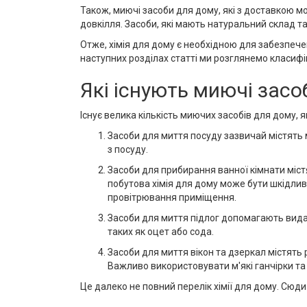
Також, миючі засоби для дому, які з доставкою 
довкілля. Засоби, які мають натуральний склад т
Отже, хімія для дому є необхідною для забезпече
наступних розділах статті ми розглянемо класиф
Які існують миючі засо
Існує велика кількість миючих засобів для дому, 
Засоби для миття посуду зазвичай містять
з посуду.
Засоби для прибирання ванної кімнати міст
побутова хімія для дому може бути шкідли
провітрювання приміщення.
Засоби для миття підлог допомагають видал
таких як оцет або сода.
Засоби для миття вікон та дзеркал містять 
Важливо використовувати м'які ганчірки та
Це далеко не повний перелік хімії для дому. Сюд