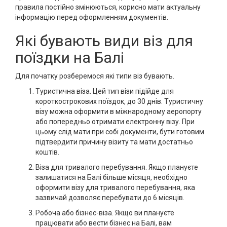
правила постійно змінюються, корисно мати актуальну
інформацію перед оформленням документів.
Які бувають види віз для
поїздки на Балі
Для початку розберемося які типи віз бувають.
Туристична віза. Цей тип візи підійде для
короткострокових поїздок, до 30 днів. Туристичну
візу можна оформити в міжнародному аеропорту
або попередньо отримати електронну візу. При
цьому слід мати при собі документи, бути готовим
підтвердити причину візиту та мати достатньо
коштів.
Віза для тривалого перебування. Якщо плануєте
залишатися на Балі більше місяця, необхідно
оформити візу для тривалого перебування, яка
зазвичай дозволяє перебувати до 6 місяців.
Робоча або бізнес-віза. Якщо ви плануєте
працювати або вести бізнес на Балі, вам