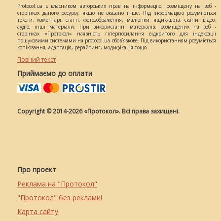
Protocol.ua є власником авторських прав на інформацію, розміщену на веб -
сторінках даного ресурсу, якщо не вказано інше. Під інформацією розуміються
тексти, коментарі, статті, фотозображення, малюнки, ящик-шота, скани, відео,
аудіо, інші матеріали. При використанні матеріалів, розміщених на веб -
сторінках «Протокол» наявність гіперпосилання відкритого для індексації
пошуковими системами на protocol.ua обов`язкове. Під використанням розуміється
копіювання, адаптація, рерайтинг, модифікація тощо.
Повний текст
Приймаємо до оплати
Copyright © 2014-2026 «Протокол». Всі права захищені.
Про проект
Реклама на "Протокол"
"Протокол" без реклами!
Карта сайту