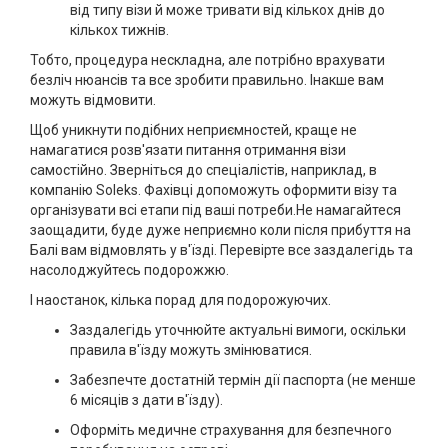
від типу візи й може тривати від кількох днів до
кількох тижнів.
Тобто, процедура нескладна, але потрібно врахувати
безліч нюансів та все зробити правильно. Інакше вам
можуть відмовити.
Щоб уникнути подібних неприємностей, краще не
намагатися розв'язати питання отримання візи
самостійно. Зверніться до спеціалістів, наприклад, в
компанію Soleks. Фахівці допоможуть оформити візу та
організувати всі етапи під ваші потреби.Не намагайтеся
заощадити, буде дуже неприємно коли після прибуття на
Балі вам відмовлять у в'їзді. Перевірте все заздалегідь та
насолоджуйтесь подорожжю.
І наостанок, кілька порад для подорожуючих.
Заздалегідь уточнюйте актуальні вимоги, оскільки
правила в'їзду можуть змінюватися.
Забезпечте достатній термін дії паспорта (не менше
6 місяців з дати в'їзду).
Оформіть медичне страхування для безпечного