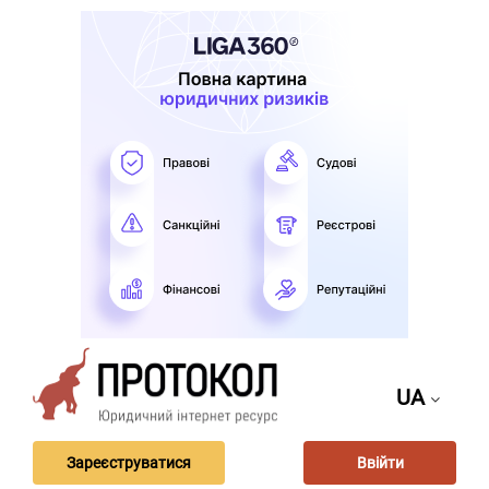
UA
Зареєструватися
Ввійти