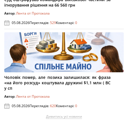
ігнорування рішення на 66 560 грн
Автор:
Лента от Протокола
05.08.2026
Переглядів:
529
Коментарі:
0
Чоловік помер, але позика залишилася: як фраза
«на його розсуд» коштувала дружині $1,1 млн ( ВС
у сп
Автор:
Лента от Протокола
05.08.2026
Переглядів:
620
Коментарі:
0
Дивитись усі новини