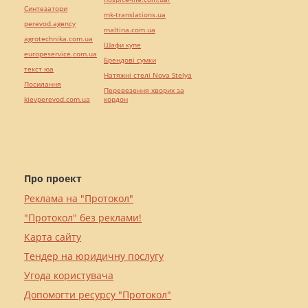
Синтезатори
mk-translations.ua
perevod.agency
maltina.com.ua
agrotechnika.com.ua
Шафи купе
europeservice.com.ua
Брендові сумки
текст юа
Натяжні стелі Nova Stelya
Посилання
Перевезення хворих за
kievperevod.com.ua
кордон
Про проект
Реклама на "Протокол"
"Протокол" без реклами!
Карта сайту
Тендер на юридичну послугу
Угода користувача
Допомогти ресурсу "Протокол"