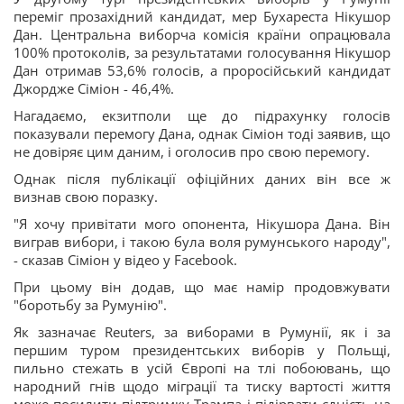
переміг прозахідний кандидат, мер Бухареста Нікушор
Дан. Центральна виборча комісія країни опрацювала
100% протоколів, за результатами голосування Нікушор
Дан отримав 53,6% голосів, а проросійський кандидат
Джордже Сіміон - 46,4%.
Нагадаємо, екзитполи ще до підрахунку голосів
показували перемогу Дана, однак Сіміон тоді заявив, що
не довіряє цим даним, і оголосив про свою перемогу.
Однак після публікації офіційних даних він все ж
визнав свою поразку.
"Я хочу привітати мого опонента, Нікушора Дана. Він
виграв вибори, і такою була воля румунського народу",
- сказав Сіміон у відео у Facebook.
При цьому він додав, що має намір продовжувати
"боротьбу за Румунію".
Як зазначає Reuters, за виборами в Румунії, як і за
першим туром президентських виборів у Польщі,
пильно стежать в усій Європі на тлі побоювань, що
народний гнів щодо міграції та тиску вартості життя