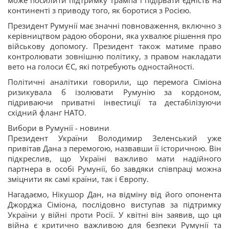
може посилити підтримку Трампа і підірвати єдність на
континенті з приводу того, як боротися з Росією.
Президент Румунії має значні повноваження, включно з
керівництвом радою оборони, яка ухвалює рішення про
військову допомогу. Президент також матиме право
контролювати зовнішню політику, з правом накладати
вето на голоси ЄС, які потребують одностайності.
Політичні аналітики говорили, що перемога Сіміона
ризикувала б ізолювати Румунію за кордоном,
підриваючи приватні інвестиції та дестабілізуючи
східний фланг НАТО.
Вибори в Румунії - новини
Президент України Володимир Зеленський уже
привітав Дана з перемогою, назвавши її історичною. Він
підкреслив, що Україні важливо мати надійного
партнера в особі Румунії, бо завдяки співпраці можна
зміцнити як самі країни, так і Європу.
Нагадаємо, Нікушор Дан, на відміну від його опонента
Джорджа Сіміона, послідовно виступав за підтримку
України у війні проти Росії. У квітні він заявив, що ця
війна є критично важливою для безпеки Румунії та