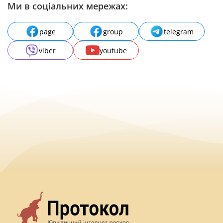
Ми в соціальних мережах:
page
group
telegram
viber
youtube