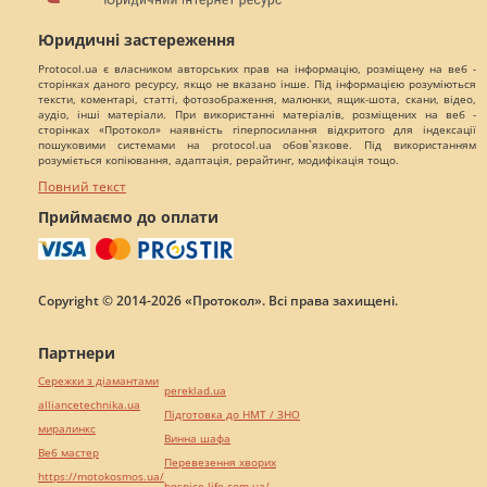
Юридичні застереження
Protocol.ua є власником авторських прав на інформацію, розміщену на веб -
сторінках даного ресурсу, якщо не вказано інше. Під інформацією розуміються
тексти, коментарі, статті, фотозображення, малюнки, ящик-шота, скани, відео,
аудіо, інші матеріали. При використанні матеріалів, розміщених на веб -
сторінках «Протокол» наявність гіперпосилання відкритого для індексації
пошуковими системами на protocol.ua обов`язкове. Під використанням
розуміється копіювання, адаптація, рерайтинг, модифікація тощо.
Повний текст
Приймаємо до оплати
Copyright © 2014-2026 «Протокол». Всі права захищені.
Партнери
Сережки з діамантами
pereklad.ua
alliancetechnika.ua
Підготовка до НМТ / ЗНО
миралинкс
Винна шафа
Веб мастер
Перевезення хворих
https://motokosmos.ua/
hospice-life.com.ua/