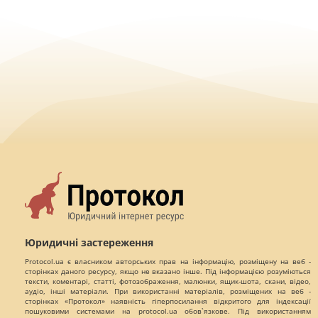
Юридичні застереження
Protocol.ua є власником авторських прав на інформацію, розміщену на веб -
сторінках даного ресурсу, якщо не вказано інше. Під інформацією розуміються
тексти, коментарі, статті, фотозображення, малюнки, ящик-шота, скани, відео,
аудіо, інші матеріали. При використанні матеріалів, розміщених на веб -
сторінках «Протокол» наявність гіперпосилання відкритого для індексації
пошуковими системами на protocol.ua обов`язкове. Під використанням