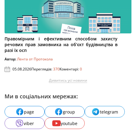
Правомірним і ефективним способом захисту
речових прав замовника на об’єкт будівництва в
разі їх осп
Автор:
Лента от Протокола
05.08.2026
Переглядів:
370
Коментарі:
0
Дивитись усі новини
Ми в соціальних мережах:
page
group
telegram
viber
youtube