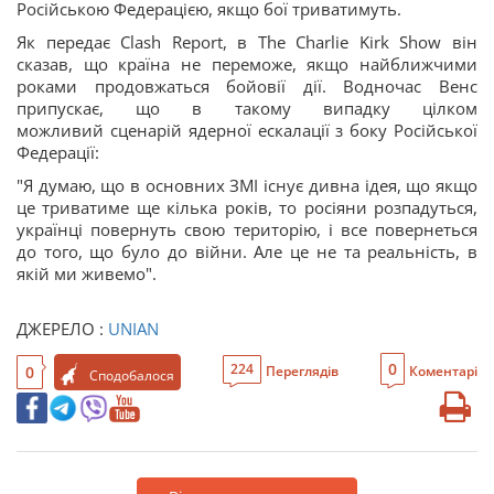
Російською Федерацією, якщо бої триватимуть.
Як передає Clash Report, в The Charlie Kirk Show він
сказав, що країна не переможе, якщо найближчими
роками продовжаться бойовії дії. Водночас Венс
припускає, що в такому випадку цілком
можливий сценарій ядерної ескалації з боку Російської
Федерації:
"Я думаю, що в основних ЗМІ існує дивна ідея, що якщо
це триватиме ще кілька років, то росіяни розпадуться,
українці повернуть свою територію, і все повернеться
до того, що було до війни. Але це не та реальність, в
якій ми живемо".
ДЖЕРЕЛО :
UNIAN
0
224
0
Переглядів
Коментарі
Сподобалося