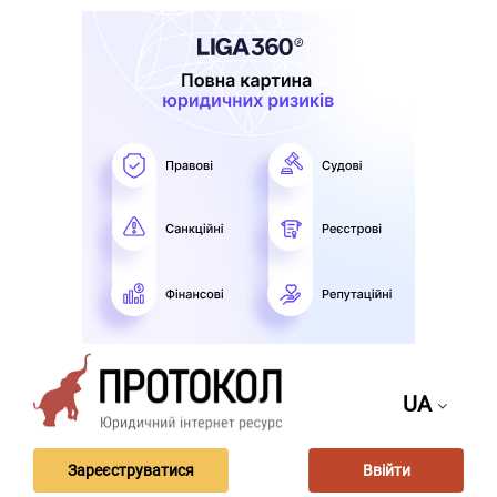
UA
Зареєструватися
Ввійти