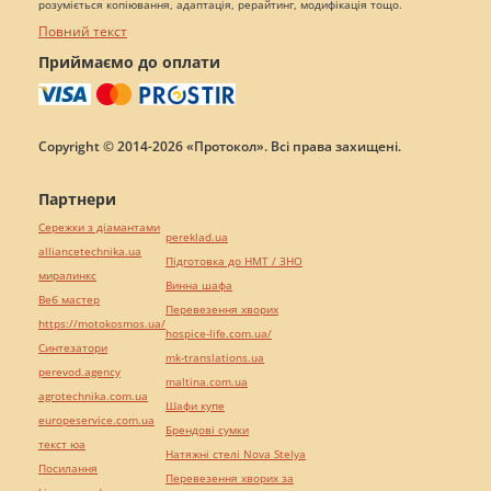
розуміється копіювання, адаптація, рерайтинг, модифікація тощо.
Повний текст
Приймаємо до оплати
Copyright © 2014-2026 «Протокол». Всі права захищені.
Партнери
Сережки з діамантами
pereklad.ua
alliancetechnika.ua
Підготовка до НМТ / ЗНО
миралинкс
Винна шафа
Веб мастер
Перевезення хворих
https://motokosmos.ua/
hospice-life.com.ua/
Синтезатори
mk-translations.ua
perevod.agency
maltina.com.ua
agrotechnika.com.ua
Шафи купе
europeservice.com.ua
Брендові сумки
текст юа
Натяжні стелі Nova Stelya
Посилання
Перевезення хворих за