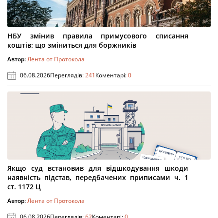
НБУ змінив правила примусового списання
коштів: що зміниться для боржників
Автор:
Лента от Протокола
06.08.2026
Переглядів:
241
Коментарі:
0
Якщо суд встановив для відшкодування шкоди
наявність підстав, передбачених приписами ч. 1
ст. 1172 Ц
Автор:
Лента от Протокола
06.08.2026
Переглядів:
62
Коментарі:
0