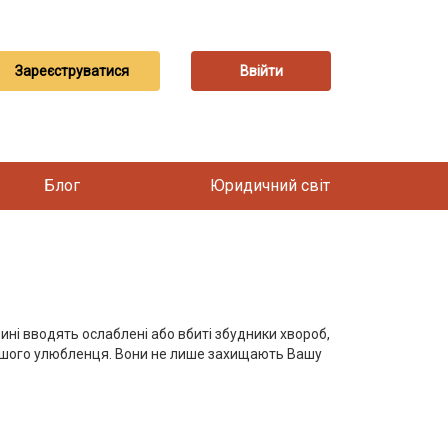
Зареєструватися
Ввійти
Блог
Юридичний світ
ині вводять ослаблені або вбиті збудники хвороб,
ашого улюбленця. Вони не лише захищають Вашу