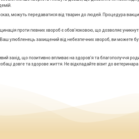
демій.
к сказ, можуть передаватися від тварин до людей. Процедура вакци
кцинація проти певних хвороб є обов'язковою, що дозволяє уникну
 Ваш улюбленець захищений від небезпечних хвороб, ви можете бути
ливий захід, що позитивно впливає на здоров'я та благополуччя 
обаці довге та здорове життя. Не відкладайте візит до ветеринара 