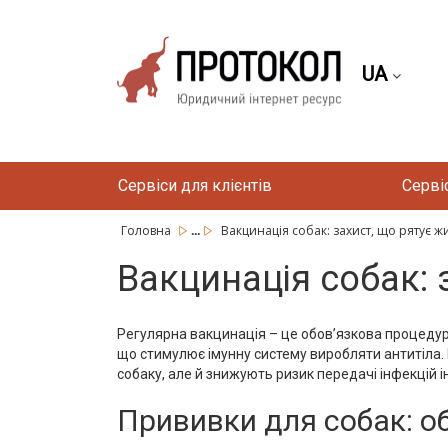
UA
Сервіси для клієнтів
Серві
...
Головна
Вакцинація собак: захист, що рятує ж
Вакцинація собак: 
Регулярна вакцинація – це обов’язкова процедура
що стимулює імунну систему виробляти антитіла.
собаку, але й знижують ризик передачі інфекцій 
Прививки для собак: о