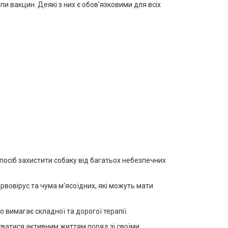
и вакцин. Деякі з них є обов'язковими для всіх
посіб захистити собаку від багатьох небезпечних
вовірус та чума м'ясоїдних, які можуть мати
 вимагає складної та дорогої терапії.
уватися активним життям поряд зі своїми