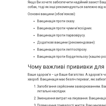
Якщо Ви хочете забезпечити надійний захист Вашо
собак, тоді як інші рекомендуються залежно від 
Основні вакцини (обов'язкові):
Вакцинація проти сказу.
Вакцинація проти чуми м'ясоїдних.
Вакцинація проти парвовірусу.
Додаткові вакцини (рекомендовані):
Вакцинація проти лептоспірозу.
Вакцинація проти бордетельозу (кашлю роз
Чому важливі прививки для 
Ваше здоров’я – це Ваше багатство. А здоров’я ч
хвороб. Вакцинація має безліч переваг, які забез
Запобігання серйозним захворюванням. Вакц
летальні наслідки.
Зменшення витрат на лікування. Вакцинація 
Підвищення тривалості життя. Вакциновані