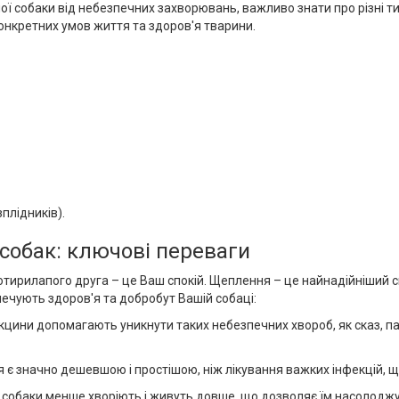
ї собаки від небезпечних захворювань, важливо знати про різні тип
конкретних умов життя та здоров'я тварини.
плідників).
собак: ключові переваги
отирилапого друга – це Ваш спокій. Щеплення – це найнадійніший с
печують здоров'я та добробут Вашій собаці:
ини допомагають уникнути таких небезпечних хвороб, як сказ, пар
є значно дешевшою і простішою, ніж лікування важких інфекцій, що
 собаки менше хворіють і живуть довше, що дозволяє їм насолодж