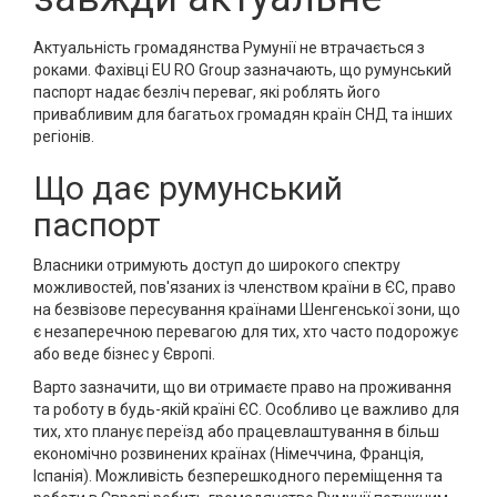
Актуальність громадянства Румунії не втрачається з
роками. Фахівці EU RO Group зазначають, що румунський
паспорт надає безліч переваг, які роблять його
привабливим для багатьох громадян країн СНД та інших
регіонів.
Що дає румунський
паспорт
Власники отримують доступ до широкого спектру
можливостей, пов'язаних із членством країни в ЄС, право
на безвізове пересування країнами Шенгенської зони, що
є незаперечною перевагою для тих, хто часто подорожує
або веде бізнес у Європі.
Варто зазначити, що ви отримаєте право на проживання
та роботу в будь-якій країні ЄС. Особливо це важливо для
тих, хто планує переїзд або працевлаштування в більш
економічно розвинених країнах (Німеччина, Франція,
Іспанія). Можливість безперешкодного переміщення та