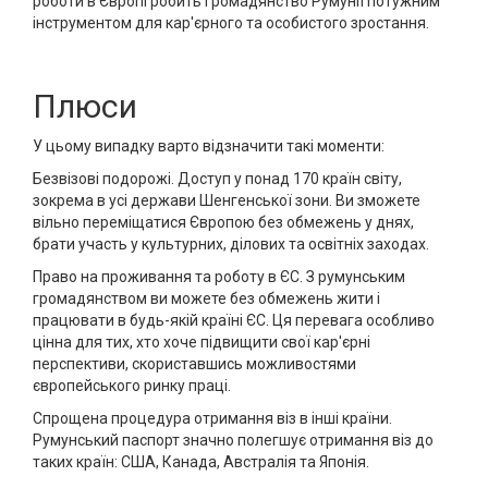
роботи в Європі робить громадянство Румунії потужним
інструментом для кар'єрного та особистого зростання.
Плюси
У цьому випадку варто відзначити такі моменти:
Безвізові подорожі. Доступ у понад 170 країн світу,
зокрема в усі держави Шенгенської зони. Ви зможете
вільно переміщатися Європою без обмежень у днях,
брати участь у культурних, ділових та освітніх заходах.
Право на проживання та роботу в ЄС. З румунським
громадянством ви можете без обмежень жити і
працювати в будь-якій країні ЄС. Ця перевага особливо
цінна для тих, хто хоче підвищити свої кар'єрні
перспективи, скориставшись можливостями
європейського ринку праці.
Спрощена процедура отримання віз в інші країни.
Румунський паспорт значно полегшує отримання віз до
таких країн: США, Канада, Австралія та Японія.