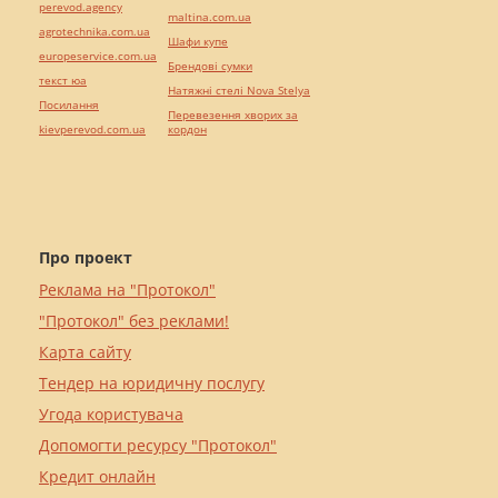
perevod.agency
maltina.com.ua
agrotechnika.com.ua
Шафи купе
europeservice.com.ua
Брендові сумки
текст юа
Натяжні стелі Nova Stelya
Посилання
Перевезення хворих за
kievperevod.com.ua
кордон
Про проект
Реклама на "Протокол"
"Протокол" без реклами!
Карта сайту
Тендер на юридичну послугу
Угода користувача
Допомогти ресурсу "Протокол"
Кредит онлайн