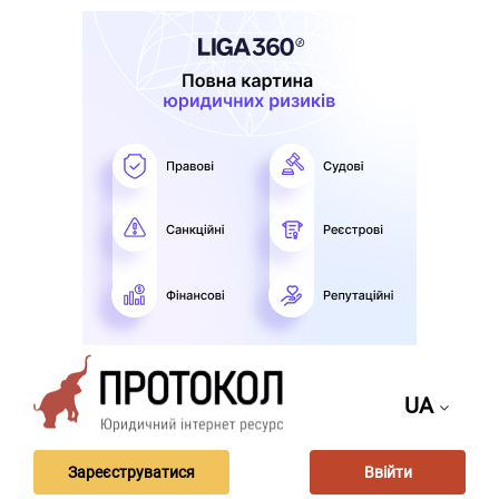
UA
Зареєструватися
Ввійти