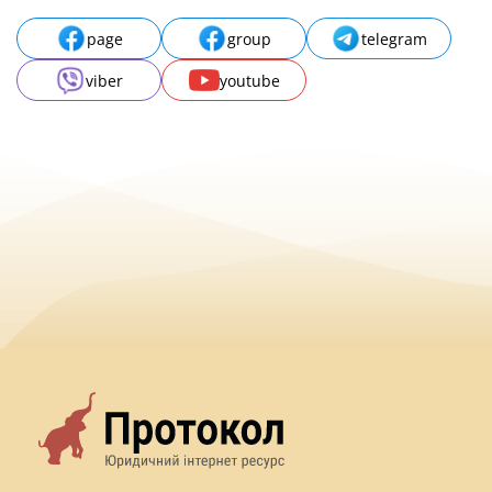
page
group
telegram
viber
youtube