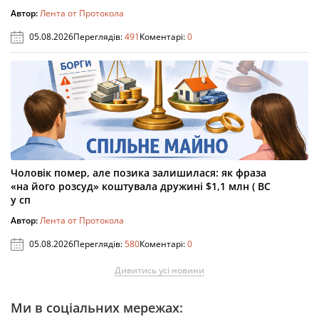
Автор:
Лента от Протокола
05.08.2026
Переглядів:
491
Коментарі:
0
Чоловік помер, але позика залишилася: як фраза
«на його розсуд» коштувала дружині $1,1 млн ( ВС
у сп
Автор:
Лента от Протокола
05.08.2026
Переглядів:
580
Коментарі:
0
Дивитись усі новини
Ми в соціальних мережах: