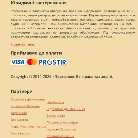
Юридичні застереження
Protocol.ua є власником авторських прав на інформацію, розміщену на веб -
сторінках даного ресурсу, якщо не вказано інше. Під інформацією розуміються
тексти, коментарі, статті, фотозображення, малюнки, ящик-шота, скани, відео,
аудіо, інші матеріали. При використанні матеріалів, розміщених на веб -
сторінках «Протокол» наявність гіперпосилання відкритого для індексації
пошуковими системами на protocol.ua обов`язкове. Під використанням
розуміється копіювання, адаптація, рерайтинг, модифікація тощо.
Повний текст
Приймаємо до оплати
Copyright © 2014-2026 «Протокол». Всі права захищені.
Партнери
Сережки з діамантами
pereklad.ua
alliancetechnika.ua
Підготовка до НМТ / ЗНО
миралинкс
Винна шафа
Веб мастер
Перевезення хворих
https://motokosmos.ua/
hospice-life.com.ua/
Синтезатори
mk-translations.ua