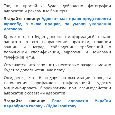
Так, в профайлы будет добавлено фотографии
адвокатов и рекламные баннеры.
Згадайте новину:
Адвокат має право представляти
юрособу, з якою працює, за умови укладання
договору
Кроме того, он будет дополнен информацией о стаже
адвоката, о его направлении практики, наличии
званий и наград, соблюдении требований о
повышении квалификации, адресами и номерами
телефонов и т.д.
Отмечается, что заполнить некоторые разделы можно
будет за дополнительную плату.
Ожидается, что благодаря автоматизации процесса
наполнения профайлов информацией удастся
минимизировать бюрократизм при взаимодействии
адвокатов с советами адвокатов.
Згадайте новину:
Рада адвокатів України
пeрeобрала голову - Лідію Ізовітову