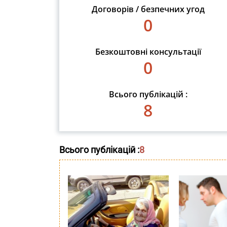
Договорів / безпечних угод
0
Безкоштовні консультації
0
Всього публікацій :
8
Всього публікацій :
8