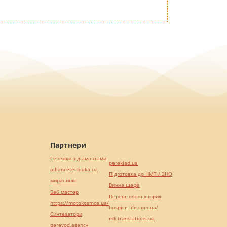
Партнери
Сережки з діамантами
pereklad.ua
alliancetechnika.ua
Підготовка до НМТ / ЗНО
миралинкс
Винна шафа
Веб мастер
Перевезення хворих
https://motokosmos.ua/
hospice-life.com.ua/
Синтезатори
mk-translations.ua
perevod.agency