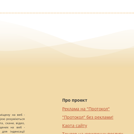
Про проект
Реклама на "Протокол"
міщену на веб -
"Протокол" без реклами!
цією розуміються
а, скани, відео,
Карта сайту
іщених на веб -
 для індексації
Тендер на юридичну послугу