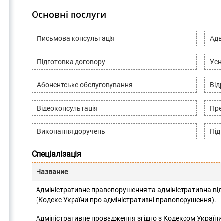
Основні послуги
Письмова консультація
Адв
Підготовка договору
Усн
Абонентське обслуговування
Ві
Відеоконсультація
Пре
Виконання доручень
Під
Спеціалізація
Название
Адміністративне правопорушення та адміністративна від
(Кодекс України про адміністративні правопорушення).
Адміністративне провадження згідно з Кодексом України