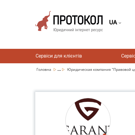
UA
Сервіси для клієнтів
Серві
...
Головна
Юридическая компания "Правовой це