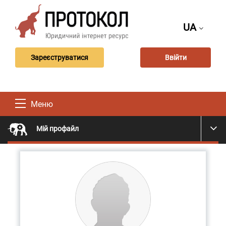
UA
Зареєструватися
Ввійти
Меню
Мій профайл