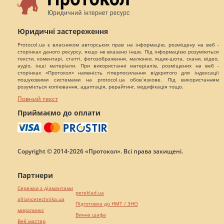
Юридичні застереження
Protocol.ua є власником авторських прав на інформацію, розміщену на веб -
сторінках даного ресурсу, якщо не вказано інше. Під інформацією розуміються
тексти, коментарі, статті, фотозображення, малюнки, ящик-шота, скани, відео,
аудіо, інші матеріали. При використанні матеріалів, розміщених на веб -
сторінках «Протокол» наявність гіперпосилання відкритого для індексації
пошуковими системами на protocol.ua обов`язкове. Під використанням
розуміється копіювання, адаптація, рерайтинг, модифікація тощо.
Повний текст
Приймаємо до оплати
Copyright © 2014-2026 «Протокол». Всі права захищені.
Партнери
Сережки з діамантами
pereklad.ua
alliancetechnika.ua
Підготовка до НМТ / ЗНО
миралинкс
Винна шафа
Веб мастер