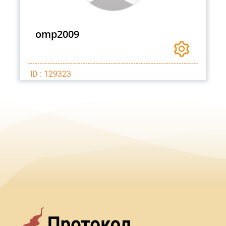
omp2009
ID : 129323