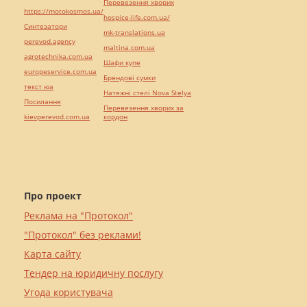
Перевезення хворих
https://motokosmos.ua/
hospice-life.com.ua/
Синтезатори
mk-translations.ua
perevod.agency
maltina.com.ua
agrotechnika.com.ua
Шафи купе
europeservice.com.ua
Брендові сумки
текст юа
Натяжні стелі Nova Stelya
Посилання
Перевезення хворих за
kievperevod.com.ua
кордон
Про проект
Реклама на "Протокол"
"Протокол" без реклами!
Карта сайту
Тендер на юридичну послугу
Угода користувача