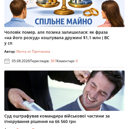
Чоловік помер, але позика залишилася: як фраза
«на його розсуд» коштувала дружині $1,1 млн ( ВС
у сп
Автор:
Лента от Протокола
05.08.2026
Переглядів:
367
Коментарі:
0
Суд оштрафував командира військової частини за
ігнорування рішення на 66 560 грн