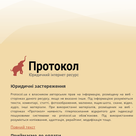
Юридичні застереження
Protocol.ua є власником авторських прав на інформацію, розміщену на веб -
сторінках даного ресурсу, якщо не вказано інше. Під інформацією розуміються
тексти, коментарі, статті, фотозображення, малюнки, ящик-шота, скани, відео,
аудіо, інші матеріали. При використанні матеріалів, розміщених на веб -
сторінках «Протокол» наявність гіперпосилання відкритого для індексації
пошуковими системами на protocol.ua обов`язкове. Під використанням
розуміється копіювання, адаптація, рерайтинг, модифікація тощо.
Повний текст
Приймаємо до оплати