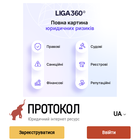
UA
Зареєструватися
Ввійти