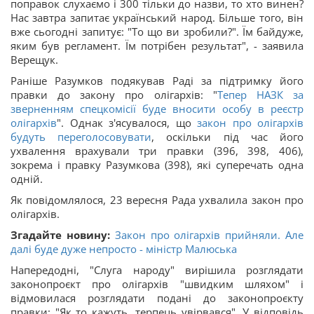
поправок слухаємо і 300 тільки до назви, то хто винен?
Нас завтра запитає український народ. Більше того, він
вже сьогодні запитує: "То що ви зробили?". Їм байдуже,
яким був регламент. Їм потрібен результат", - заявила
Верещук.
Раніше Разумков подякував Раді за підтримку його
правки до закону про олігархів: "
Тепер НАЗК за
зверненням спецкомісії буде вносити особу в реєстр
олігархів
". Однак з'ясувалося, що
закон про олігархів
будуть переголосовувати
, оскільки під час його
ухвалення врахували три правки (396, 398, 406),
зокрема і правку Разумкова (398), які суперечать одна
одній.
Як повідомлялося, 23 вересня Рада ухвалила закон про
олігархів.
Згадайте новину:
Закон про олігархів прийняли. Але
далі буде дуже непросто - міністр Малюська
Напередодні, "Слуга народу" вирішила розглядати
законопроєкт про олігархів "швидким шляхом" і
відмовилася розглядати подані до законопроєкту
правки: "Як то кажуть, терпець увірвався". У відповідь