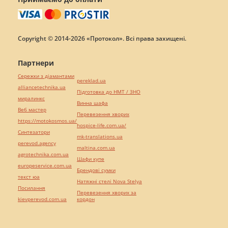
Copyright © 2014-2026 «Протокол». Всі права захищені.
Партнери
Сережки з діамантами
pereklad.ua
alliancetechnika.ua
Підготовка до НМТ / ЗНО
миралинкс
Винна шафа
Веб мастер
Перевезення хворих
https://motokosmos.ua/
hospice-life.com.ua/
Синтезатори
mk-translations.ua
perevod.agency
maltina.com.ua
agrotechnika.com.ua
Шафи купе
europeservice.com.ua
Брендові сумки
текст юа
Натяжні стелі Nova Stelya
Посилання
Перевезення хворих за
kievperevod.com.ua
кордон