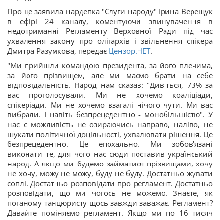
Про це заявила нардепка "Слуги народу" Ірина Верещук
в ефірі 24 каналу, коментуючи звинувачення в
недотриманні Регламенту Верховної Ради під час
ухвалення закону про олігархів і звільнення спікера
Дмитра Разумкова, передає
Цензор.НЕТ
.
"Ми прийшли командою президента, за його плечима,
за його прізвищем, але ми маємо брати на себе
відповідальність. Народ нам сказав: "Дивіться, 73% за
вас проголосували. Ми не хочемо коаліціади,
спікеріади. Ми не хочемо взагалі нічого чути. Ми вас
вибрали. І навіть безпрецедентно - монобільшістю". У
нас є можливість не озираючись направо, наліво, не
шукати політичної доцільності, ухвалювати рішення. Це
безпрецедентно. Це епохально. Ми зобов'язані
виконати те, для чого нас сюди поставив український
народ. А якщо ми будемо займатися прізвищами, хочу
не хочу, можу не можу, буду не буду. Достатньо жувати
соплі. Достатньо розповідати про регламент. Достатньо
розповідати, що ми чогось не можемо. Знаєте, як
поганому танцюристу щось завжди заважає. Регламент?
Давайте поміняємо регламент. Якщо ми по 16 тисяч