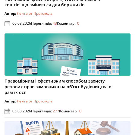
коштів: що зміниться для боржників
Автор:
Лента от Протокола
06.08.2026
Переглядів:
43
Коментарі:
0
Правомірним і ефективним способом захисту
речових прав замовника на об’єкт будівництва в
разі їх осп
Автор:
Лента от Протокола
05.08.2026
Переглядів:
277
Коментарі:
0