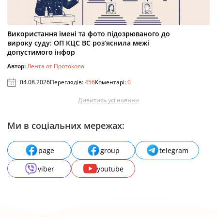
Використання імені та фото підозрюваного до
вироку суду: ОП КЦС ВС роз’яснила межі
допустимого інфор
Автор:
Лента от Протокола
04.08.2026
Переглядів:
456
Коментарі:
0
Дивитись усі новини
Ми в соціальних мережах:
page
group
telegram
viber
youtube