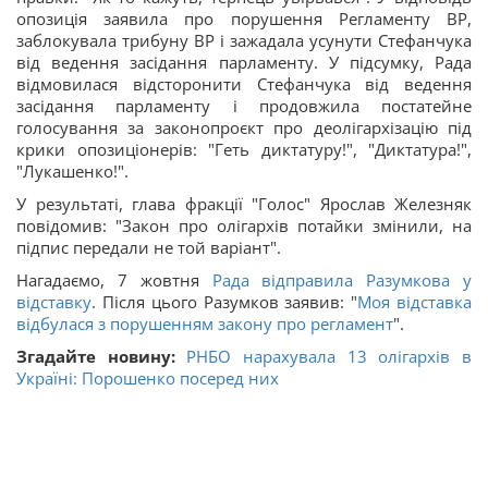
опозиція заявила про порушення Регламенту ВР,
заблокувала трибуну ВР і зажадала усунути Стефанчука
від ведення засідання парламенту. У підсумку, Рада
відмовилася відсторонити Стефанчука від ведення
засідання парламенту і продовжила постатейне
голосування за законопроєкт про деолігархізацію під
крики опозиціонерів: "Геть диктатуру!", "Диктатура!",
"Лукашенко!".
У результаті, глава фракції "Голос" Ярослав Железняк
повідомив: "Закон про олігархів потайки змінили, на
підпис передали не той варіант".
Нагадаємо, 7 жовтня
Рада відправила Разумкова у
відставку
. Після цього Разумков заявив: "
Моя відставка
відбулася з порушенням закону про регламент
".
Згадайте новину:
РНБО нарахувала 13 олігархів в
Україні: Порошенко посеред них