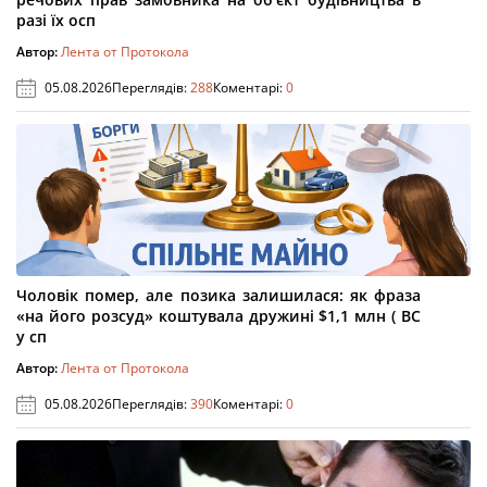
разі їх осп
Автор:
Лента от Протокола
05.08.2026
Переглядів:
288
Коментарі:
0
Чоловік помер, але позика залишилася: як фраза
«на його розсуд» коштувала дружині $1,1 млн ( ВС
у сп
Автор:
Лента от Протокола
05.08.2026
Переглядів:
390
Коментарі:
0