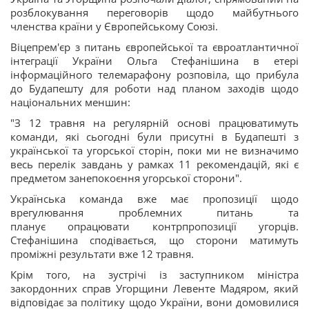
розблокування переговорів щодо майбутнього
членства країни у Європейському Союзі.
Віцепрем'єр з питань європейської та євроатлантичної
інтеграції України Ольга Стефанішина в етері
інформаційного телемарафону розповіла, що прибула
до Будапешту для роботи над планом заходів щодо
національних меншин:
"З 12 травня на регулярній основі працюватимуть
команди, які сьогодні були присутні в Будапешті з
української та угорської сторін, поки ми не визначимо
весь перелік завдань у рамках 11 рекомендацій, які є
предметом занепокоєння угорської сторони".
Українська команда вже має пропозиції щодо
врегулювання проблемних питань та
планує опрацювати контрпропозиції угорців.
Стефанішина сподівається, що сторони матимуть
проміжні результати вже 12 травня.
Крім того, на зустрічі із заступником міністра
закордонних справ Угорщини Левенте Мадяром, який
відповідає за політику щодо України, вони домовилися