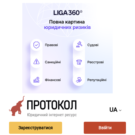
UA
Зареєструватися
Ввійти