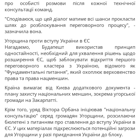
про особисті розмови після кожної технічної
консультації команд.
"Сподіваюся, що цей діалог матиме всі шанси прокласти
шлях до розблокування переговорного процесу", -
зазначила вона.
Угорщина проти вступу України в ЄС
Нагадаємо, Будапешт використав принцип
одностайності, необхідний для ухвалення рішень щодо
розширення ЄС, щоб заблокувати відкриття першого
переговорного кластера з Україною, відомого як
"Фундаментальні питання", який охоплює верховенство
права та права нацменшин.
Країна вимагає від Києва додаткового документа -
плану захисту національних меншин, зокрема угорської
громади на Закарпатті.
Крім того, уряд Віктора Орбана ініціював "національну
консультацію" серед громадян Угорщини, розсилаючи
бюлетені з питанням про ставлення до вступу України в
ЄС. У цих матеріалах підкреслюються потенційні загрози
для Угорщини у разі приєднання України до блоку.​