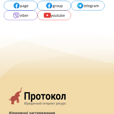
page
group
telegram
viber
youtube
Юридичні застереження