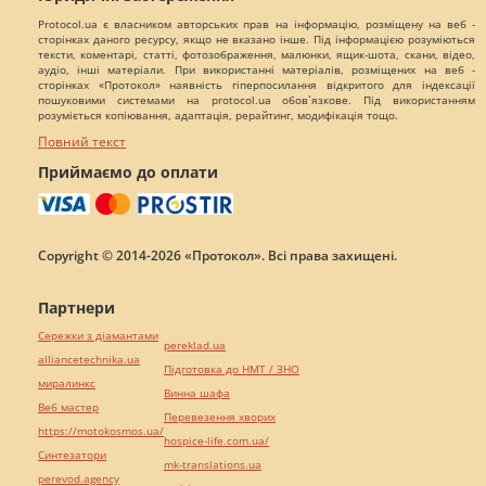
Protocol.ua є власником авторських прав на інформацію, розміщену на веб -
сторінках даного ресурсу, якщо не вказано інше. Під інформацією розуміються
тексти, коментарі, статті, фотозображення, малюнки, ящик-шота, скани, відео,
аудіо, інші матеріали. При використанні матеріалів, розміщених на веб -
сторінках «Протокол» наявність гіперпосилання відкритого для індексації
пошуковими системами на protocol.ua обов`язкове. Під використанням
розуміється копіювання, адаптація, рерайтинг, модифікація тощо.
Повний текст
Приймаємо до оплати
Copyright © 2014-2026 «Протокол». Всі права захищені.
Партнери
Сережки з діамантами
pereklad.ua
alliancetechnika.ua
Підготовка до НМТ / ЗНО
миралинкс
Винна шафа
Веб мастер
Перевезення хворих
https://motokosmos.ua/
hospice-life.com.ua/
Синтезатори
mk-translations.ua
perevod.agency