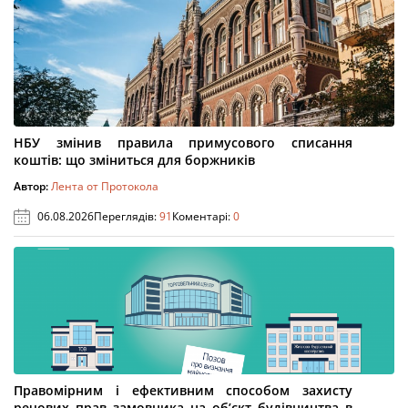
НБУ змінив правила примусового списання
коштів: що зміниться для боржників
Автор:
Лента от Протокола
06.08.2026
Переглядів:
91
Коментарі:
0
Правомірним і ефективним способом захисту
речових прав замовника на об’єкт будівництва в