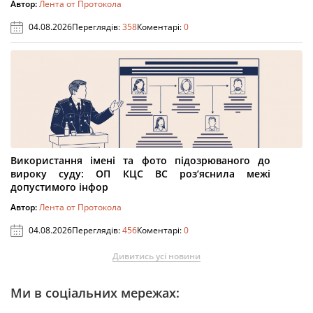
Автор:
Лента от Протокола
04.08.2026
Переглядів:
358
Коментарі:
0
Використання імені та фото підозрюваного до
вироку суду: ОП КЦС ВС роз’яснила межі
допустимого інфор
Автор:
Лента от Протокола
04.08.2026
Переглядів:
456
Коментарі:
0
Дивитись усі новини
Ми в соціальних мережах: