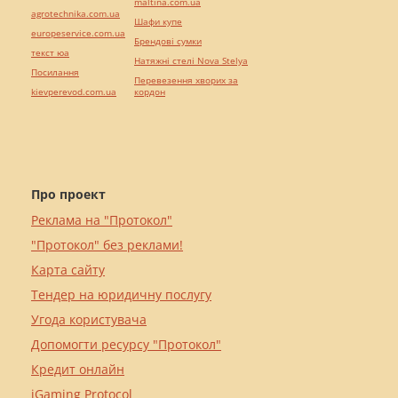
maltina.com.ua
agrotechnika.com.ua
Шафи купе
europeservice.com.ua
Брендові сумки
текст юа
Натяжні стелі Nova Stelya
Посилання
Перевезення хворих за
kievperevod.com.ua
кордон
Про проект
Реклама на "Протокол"
"Протокол" без реклами!
Карта сайту
Тендер на юридичну послугу
Угода користувача
Допомогти ресурсу "Протокол"
Кредит онлайн
iGaming Protocol