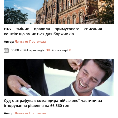
НБУ змінив правила примусового списання
коштів: що зміниться для боржників
Автор:
Лента от Протокола
06.08.2026
Переглядів:
383
Коментарі:
0
Суд оштрафував командира військової частини за
ігнорування рішення на 66 560 грн
Автор:
Лента от Протокола