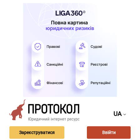
UA
Зареєструватися
Ввійти