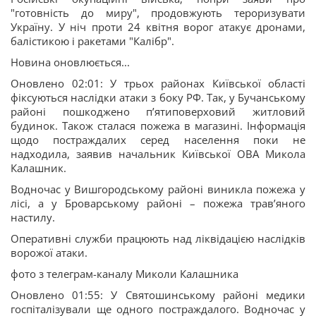
"готовність до миру", продовжують тероризувати
Україну. У ніч проти 24 квітня ворог атакує дронами,
балістикою і ракетами "Калібр".
Новина оновлюється...
Оновлено 02:01: У трьох районах Київської області
фіксуються наслідки атаки з боку РФ. Так, у Бучанському
районі пошкоджено п’ятиповерховий житловий
будинок. Також сталася пожежа в магазині. Інформація
щодо постраждалих серед населення поки не
надходила, заявив начальник Київської ОВА Микола
Калашник.
Водночас у Вишгородському районі виникла пожежа у
лісі, а у Броварському районі – пожежа травʼяного
настилу.
Оперативні служби працюють над ліквідацією наслідків
ворожої атаки.
фото з телеграм-каналу Миколи Калашника
Оновлено 01:55: У Святошинському районі медики
госпіталізували ще одного постраждалого. Водночас у