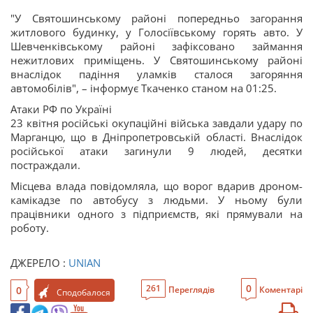
"У Святошинському районі попередньо загорання
житлового будинку, у Голосіївському горять авто. У
Шевченківському районі зафіксовано займання
нежитлових приміщень. У Святошинському районі
внаслідок падіння уламків сталося загоряння
автомобілів", – інформує Ткаченко станом на 01:25.
Атаки РФ по Україні
23 квітня російські окупаційні війська завдали удару по
Марганцю, що в Дніпропетровській області. Внаслідок
російської атаки загинули 9 людей, десятки
постраждали.
Місцева влада повідомляла, що ворог вдарив дроном-
камікадзе по автобусу з людьми. У ньому були
працівники одного з підприємств, які прямували на
роботу.
ДЖЕРЕЛО :
UNIAN
0
261
0
Переглядів
Коментарі
Сподобалося