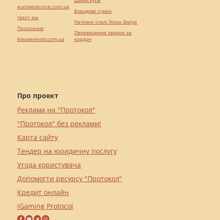
Шафи купе
europeservice.com.ua
Брендові сумки
текст юа
Натяжні стелі Nova Stelya
Посилання
Перевезення хворих за
kievperevod.com.ua
кордон
Про проект
Реклама на "Протокол"
"Протокол" без реклами!
Карта сайту
Тендер на юридичну послугу
Угода користувача
Допомогти ресурсу "Протокол"
Кредит онлайн
iGaming Protocol