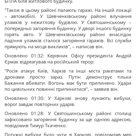
БПЛА біля житлового будинку.
"Також в цьому районі палають гаражі. На іншій локації
– автомобілі. У Шевченківському районі влучання
уламків у нежитлову будівлю. У Святошинському –
попередньо загоряння будинку. У дворі іншого будинку
горять авто. У Шевченківському районі внаслідок
падіння уламків сталося загоряння гаражів. Всі служби
прямують на місця викликів", – написав він.
Оновлено 01:32: Керівник Офісу президента Андрій
Єрмак відреагував на російський терор:
"Росія атакує Київ, Харків та інші міста ракетами та
дронами просто зараз. Путін демонструє тільки
бажання вбивати. Вогонь має бути припинено. Удари
по цивільних повинні припинитися", – заявив він.
Оновлено 01:30: У Харкові знову лунають вибухи,
ворог завдає повторних ударів.
Оновлено 01:28: У Святошинському районі столиці
зафіксовано загоряння будинку за ще однією адресою,
повідомив Тимур Ткаченко.
Потужні вибухи було чути в Харкові, повідомляв мер