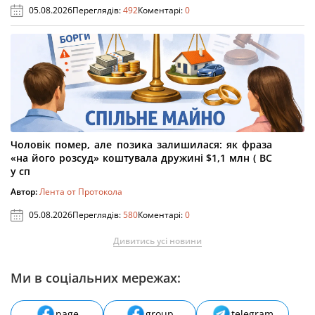
05.08.2026
Переглядів:
492
Коментарі:
0
Чоловік помер, але позика залишилася: як фраза
«на його розсуд» коштувала дружині $1,1 млн ( ВС
у сп
Автор:
Лента от Протокола
05.08.2026
Переглядів:
580
Коментарі:
0
Дивитись усі новини
Ми в соціальних мережах:
page
group
telegram