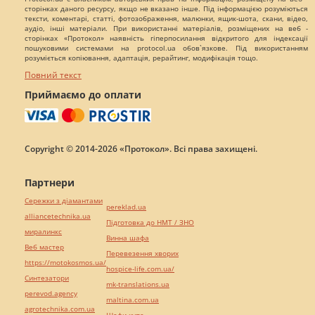
сторінках даного ресурсу, якщо не вказано інше. Під інформацією розуміються
тексти, коментарі, статті, фотозображення, малюнки, ящик-шота, скани, відео,
аудіо, інші матеріали. При використанні матеріалів, розміщених на веб -
сторінках «Протокол» наявність гіперпосилання відкритого для індексації
пошуковими системами на protocol.ua обов`язкове. Під використанням
розуміється копіювання, адаптація, рерайтинг, модифікація тощо.
Повний текст
Приймаємо до оплати
Copyright © 2014-2026 «Протокол». Всі права захищені.
Партнери
Сережки з діамантами
pereklad.ua
alliancetechnika.ua
Підготовка до НМТ / ЗНО
миралинкс
Винна шафа
Веб мастер
Перевезення хворих
https://motokosmos.ua/
hospice-life.com.ua/
Синтезатори
mk-translations.ua
perevod.agency
maltina.com.ua
agrotechnika.com.ua