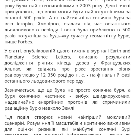
року були найінтенсивнішими з 2003 року. Деякі вчені
припускають, що вони могли бути найпотужнішими за
останні 500 років. А от найсильніша сонячна буря за
всю історію, ймовірно, сталася під час останнього
льодовикового періоду і вона була приблизно в 500
разів потужніша за будь-яку сучасну геомагнітну бурю,
пише Forbes.
У статті, опублікованій цього тижня в журналі Earth and
Planetary Science Letters, описано результати
дослідження річних кілець дерев у Французьких
Альпах, які свідчать про різке зростання рівня
радіовуглецю у 12 350 році до н. е. - на фінальній фазі
останнього льодовикового періоду.
Зазначається, що це була не просто сонячна буря, а
буря сонячних частинок - вибух швидкорухомих,
надзвичайно енергійних протонів, які спричинили
радіаційну бурю навколо Землі.
"Ця подія створює новий найгірший можливий
сценарій. Розуміння її масштабів є критично важливим
для оцінки ризиків, які майбутні сонячні бурі