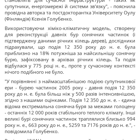
становлять для сучасної інфраструктури - таких як
супутники, енергомережі й системи зв’язку", - пояснила
провідна авторка та постдокторантка Університету Оулу
(Фінляндія) Ксенія Голубенко.
Використовуючи хіміко-кліматичну модель, створену
для реконструкції давніх бур сонячних частинок (і
підтверджену даними річних кілець дерев), дослідники
підрахували, що подія 12 350 року до н. е. була
приблизно на 18% потужніша за найсильнішу сонячну
бурю, зафіксовану в архівах річних кілець. Та подія
відбулася у 775 році н. е., проте у сучасному контексті
нічого подібного не було.
"У порівнянні з наймасштабнішою подією супутникової
ери - бурею частинок 2005 року - давня подія 12 350
року до н. е. була більш ніж у 500 разів інтенсивнішою,
згідно з нашими оцінками. Подія 12 350 до н. е. - єдина
відома екстремальна сонячна буря за межами голоцену
- останніх 12 000 років стабільного теплого клімату. Інші
великі бурі сонячних частинок траплялися близько 994
року н. е., 663 року до н. е., 5259 та 7176 років до н. е.", -
повідомила Голубенко.