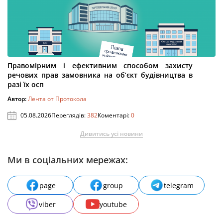
Правомірним і ефективним способом захисту
речових прав замовника на об’єкт будівництва в
разі їх осп
Автор:
Лента от Протокола
05.08.2026
Переглядів:
382
Коментарі:
0
Дивитись усі новини
Ми в соціальних мережах:
page
group
telegram
viber
youtube