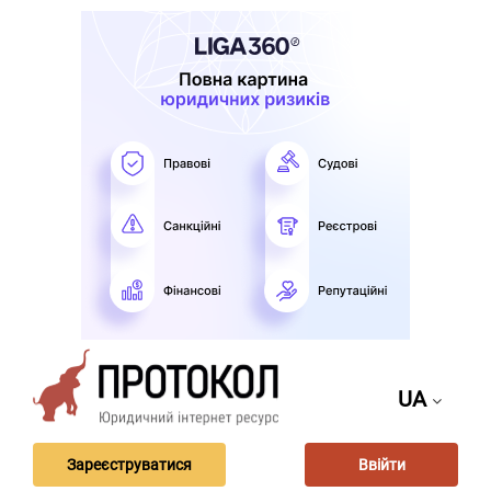
UA
Зареєструватися
Ввійти