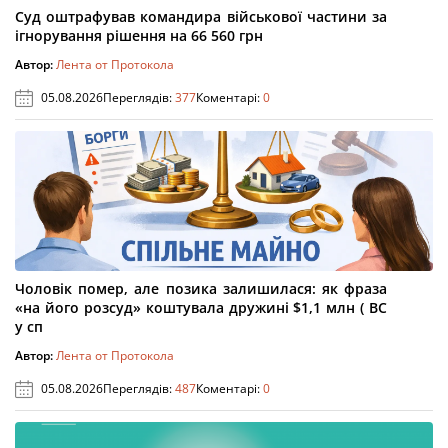
Суд оштрафував командира військової частини за
ігнорування рішення на 66 560 грн
Автор:
Лента от Протокола
05.08.2026
Переглядів:
377
Коментарі:
0
Чоловік помер, але позика залишилася: як фраза
«на його розсуд» коштувала дружині $1,1 млн ( ВС
у сп
Автор:
Лента от Протокола
05.08.2026
Переглядів:
487
Коментарі:
0