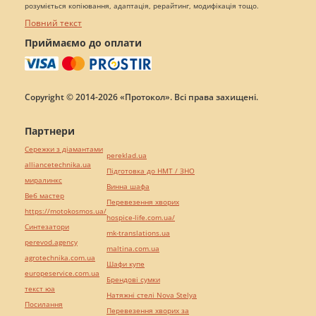
розуміється копіювання, адаптація, рерайтинг, модифікація тощо.
Повний текст
Приймаємо до оплати
Copyright © 2014-2026 «Протокол». Всі права захищені.
Партнери
Сережки з діамантами
pereklad.ua
alliancetechnika.ua
Підготовка до НМТ / ЗНО
миралинкс
Винна шафа
Веб мастер
Перевезення хворих
https://motokosmos.ua/
hospice-life.com.ua/
Синтезатори
mk-translations.ua
perevod.agency
maltina.com.ua
agrotechnika.com.ua
Шафи купе
europeservice.com.ua
Брендові сумки
текст юа
Натяжні стелі Nova Stelya
Посилання
Перевезення хворих за