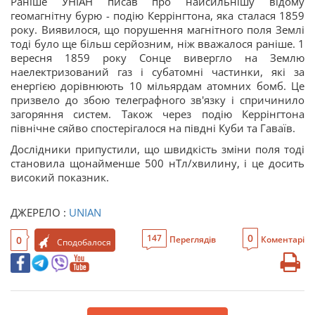
Раніше УНІАН писав про найсильнішу відому
геомагнітну бурю - подію Керрінгтона, яка сталася 1859
року. Виявилося, що порушення магнітного поля Землі
тоді було ще більш серйозним, ніж вважалося раніше. 1
вересня 1859 року Сонце вивергло на Землю
наелектризований газ і субатомні частинки, які за
енергією дорівнюють 10 мільярдам атомних бомб. Це
призвело до збою телеграфного зв'язку і спричинило
загоряння систем. Також через подію Керрінгтона
північне сяйво спостерігалося на півдні Куби та Гаваїв.
Дослідники припустили, що швидкість зміни поля тоді
становила щонайменше 500 нТл/хвилину, і це досить
високий показник.
ДЖЕРЕЛО :
UNIAN
0
147
0
Переглядів
Коментарі
Сподобалося