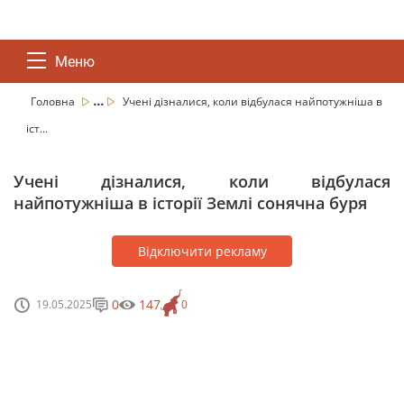
Меню
...
Головна
Учені дізналися, коли відбулася найпотужніша в
іст...
Учені дізналися, коли відбулася
найпотужніша в історії Землі сонячна буря
Відключити рекламу
0
147
19.05.2025
0