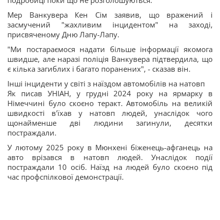
подробиці поки що не розголошуються.
Мер Ванкувера Кен Сім заявив, що вражений і
засмучений "жахливим інцидентом" на заході,
присвяченому Дню Лапу-Лапу.
"Ми постараємося надати більше інформації якомога
швидше, але наразі поліція Ванкувера підтвердила, що
є кілька загиблих і багато поранених", - сказав він.
Інші інциденти у світі з наїздом автомобілів на натовп
Як писав УНІАН, у грудні 2024 року на ярмарку в
Німеччині було скоєно теракт. Автомобіль на великій
швидкості в'їхав у натовп людей, унаслідок чого
щонайменше дві людини загинули, десятки
постраждали.
У лютому 2025 року в Мюнхені біженець-афганець на
авто врізався в натовп людей. Унаслідок події
постраждали 10 осіб. Наїзд на людей було скоєно під
час профспілкової демонстрації.