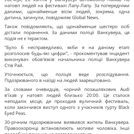
натовп людей на фестивалі Лапу-Лапу. За попередніми
даними, щонайменше вісім людей, зокрема, одна
дитина, загинули, повідомляє Global News.
Також повідомляють, що щонайменше шестеро осіб
дістали поранення. За даними поліції Ванкувера, ця
подія не є терактом.
"Було б несправедливо, якби я на даному етапі
розголосив будь-які цифри", - прокоментував інцидент
виконувач обов'язків начальника поліції Ванкувера
Стів Рай.
Уточнюється, що поліція веде розслідування.
Підозрюваного в наїзді на людей заарештовано.
За словами очевидців, чорний позашляховик Audi
в'їхав у натовп людей близько 20:00. Це сталося
неподалік місця, де проходив вуличний фестиваль,
коли закінчився виступ одного з учасників гурту Black
Eyed Peas.
30-річним підозрюваним виявився житель Ванкувера.
Правоохоронці встановлюють мотиви чоловіка. Інші