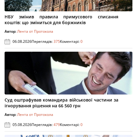
НБУ змінив правила примусового списання
коштів: що зміниться для боржників
Автор:
Лента от Протокола
06.08.2026
Переглядів:
375
Коментарі:
0
Суд оштрафував командира військової частини за
ігнорування рішення на 66 560 грн
Автор:
Лента от Протокола
05.08.2026
Переглядів:
479
Коментарі:
0