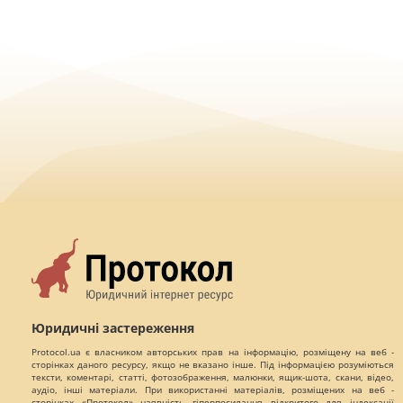
Юридичні застереження
Protocol.ua є власником авторських прав на інформацію, розміщену на веб -
сторінках даного ресурсу, якщо не вказано інше. Під інформацією розуміються
тексти, коментарі, статті, фотозображення, малюнки, ящик-шота, скани, відео,
аудіо, інші матеріали. При використанні матеріалів, розміщених на веб -
сторінках «Протокол» наявність гіперпосилання відкритого для індексації