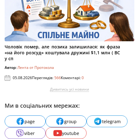
Чоловік помер, але позика залишилася: як фраза
«на його розсуд» коштувала дружині $1,1 млн ( ВС
у сп
Автор:
Лента от Протокола
05.08.2026
Переглядів:
566
Коментарі:
0
Дивитись усі новини
Ми в соціальних мережах:
page
group
telegram
viber
youtube