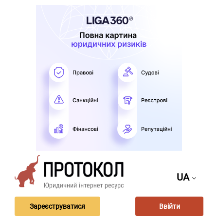
UA
Зареєструватися
Ввійти