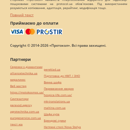
пошуковими системами на protocol.ua обов`язкове. Під використанням
розуміється копіювання, адаптація, рерайтинг, модифікація тощо.
Повний текст
Приймаємо до оплати
Copyright © 2014-2026 «Протокол». Всі права захищені.
Партнери
Сережки з діамантами
pereklad.ua
alliancetechnika.ua
Підготовка до НМТ / ЗНО
миралинкс
Винна шафа
Веб мастер
Перевезення хворих
https://motokosmos.ua/
hospice-life.com.ua/
Синтезатори
mk-translations.ua
perevod.agency
maltina.com.ua
agrotechnika.com.ua
Шафи купе
europeservice.com.ua
Брендові сумки
текст юа
Натяжні стелі Nova Stelya