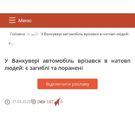
Меню
...
Головна
У Ванкувері автомобіль врізався в натовп людей:
є ...
У Ванкувері автомобіль врізався в натовп
людей: є загиблі та поранені
Відключити рекламу
0
187
27.04.2025
0