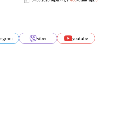
04.08.2026
Переглядів:
466
Коментарі:
0
legram
viber
youtube