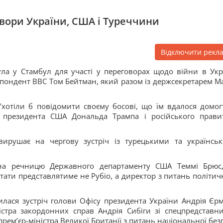
вори України, США і Туреччини
Відключити рекл
ула у Стамбул для участі у переговорах щодо війни в Укра
спондент BBC Том Бейтман, який разом із держсекретарем М
"хотіли б повідомити своєму босові, що їм вдалося домог
ічі президента США Дональда Трампа і російського прави
вирушає на чергову зустріч із турецькими та українсь
 на речницю Державного департаменту США Теммі Брюс
тати представлятиме не Рубіо, а директор з питань політич
илася зустріч голови Офісу президента України Андрія Єрм
істра закордонних справ Андрія Сибіги зі спецпредставн
ем’єр-міністра Великої Британії з питань національної без