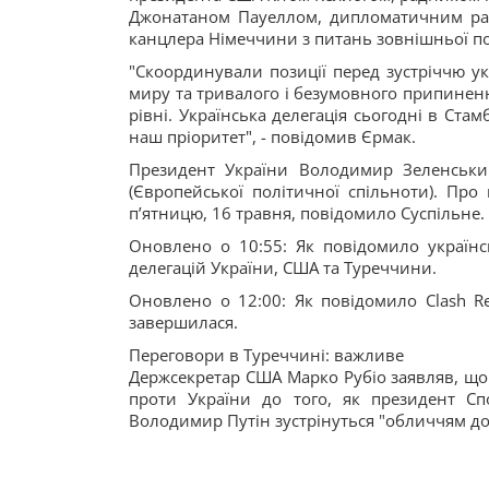
Джонатаном Пауеллом, дипломатичним ра
канцлера Німеччини з питань зовнішньої п
"Скоординували позиції перед зустріччю укр
миру та тривалого і безумовного припиненн
рівні. Українська делегація сьогодні в Ста
наш пріоритет", - повідомив Єрмак.
Президент України Володимир Зеленський
(Європейської політичної спільноти). Пр
п’ятницю, 16 травня, повідомило Суспільне.
Оновлено о 10:55: Як повідомило українс
делегацій України, США та Туреччини.
Оновлено о 12:00: Як повідомило Clash Re
завершилася.
Переговори в Туреччині: важливе
Держсекретар США Марко Рубіо заявляв, що
проти України до того, як президент С
Володимир Путін зустрінуться "обличчям д