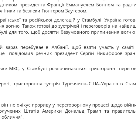
дником президента Франції Еммануелем Бонном та радн
олітики та безпеки Гюнтером Заутером.
аїнської та російської делегацій у Стамбулі. Україна готов
я вогню. Також готові до зустрічей і переговорів на найви
мбулі для того, щоб досягти безумовного припинення вогню 
 зараз перебуває в Албанії, щоб взяти участь у саміті
о це повідомив речник президент Сергій Никифоров зран
ьке МЗС, у Стамбулі розпочинаються тристоронні перего
port, тристороння зустріч Туреччина–США–Україна в Стам
 він не очікує прориву у переговорному процесі щодо війн
получених Штатів Америки Дональд Трамп та правител
о обличчя".