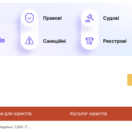
си для юристів
Каталог юристів
раїни, США і Т...