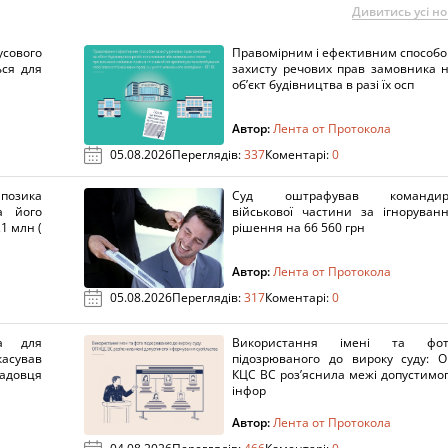
Дивитись усі н
сового
Правомірним і ефективним способ
ься для
захисту речових прав замовника 
об’єкт будівництва в разі їх осп
Автор:
Лента от Протокола
05.08.2026
Переглядів:
337
Коментарі:
0
озика
Суд оштрафував командир
а його
військової частини за ігноруван
1 млн (
рішення на 66 560 грн
Автор:
Лента от Протокола
05.08.2026
Переглядів:
317
Коментарі:
0
а для
Використання імені та фот
касував
підозрюваного до вироку суду: 
адовця
КЦС ВС роз’яснила межі допустимо
інфор
Автор:
Лента от Протокола