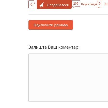
0
209
0
Переглядів
Ко
Сподобалося
Відключити рекламу
Залиште Ваш коментар: