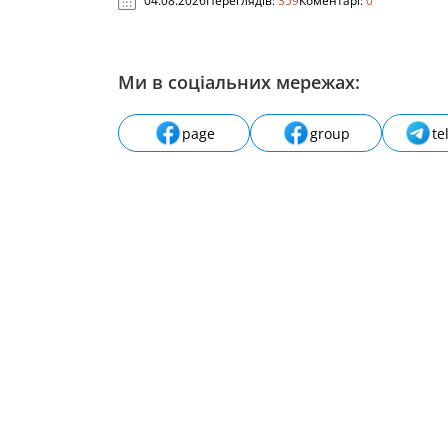
04.08.2026
Переглядів:
359
Коментарі:
0
Ми в соціальних мережах:
page
group
te