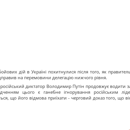
ойових дій в Україні похитнулися після того, як правител
ідправив на перемовини делегацію нижчого рівня.
що російський диктатор Володимир Путін продовжує водити за
дченням цього є ганебне ігнорування російським лід
ться, що його відмова приїхати - черговий доказ того, що ві