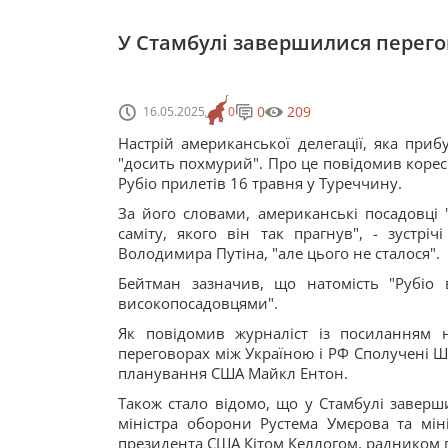
У Стамбулі завершилися перего
0
209
16.05.2025
0
Настрій американської делегації, яка приб
"досить похмурий". Про це повідомив коре
Рубіо прилетів 16 травня у Туреччину.
За його словами, американські посадовці 
саміту, якого він так прагнув", - зустр
Володимира Путіна, "але цього не сталося".
Бейтман зазначив, що натомість "Рубіо 
високопосадовцями".
Як повідомив журналіст із посиланням
переговорах між Україною і РФ Сполучені Ш
планування США Майкл Ентон.
Також стало відомо, що у Стамбулі заверш
міністра оборони Рустема Умєрова та мін
президента США Кітом Келлогом, радником пр