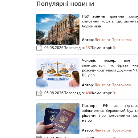
Популярні новини
НБУ змінив правила приму
списання коштів: що змінит
боржників
Автор:
Лента от Протокола
06.08.2026
Переглядів:
137
Коментарі:
0
Чоловік помер, але п
залишилася: як фраза «н
розсуд» коштувала дружині $1,
ВС у сп
Автор:
Лента от Протокола
05.08.2026
Переглядів:
408
Коментарі:
0
Паспорт РФ як підстав
звільнення: Верховний Суд с
рішення про поновлення пос
на ро
Автор:
Лента от Протокола