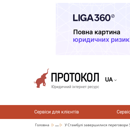
UA
Сервіси для клієнтів
Серві
...
Головна
У Стамбулі завершилися переговори Ук