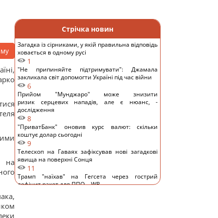
Стрічка новин
Загадка із сірниками, у якій правильна відповідь
аму
ховається в одному русі
1
їні,
"Не припиняйте підтримувати": Джамала
закликала світ допомогти Україні під час війни
арко
6
Прийом "Мунджаро" може знизити
ризик серцевих нападів, але є нюанс, -
тися
дослідження
теля
8
"ПриватБанк" оновив курс валют: скільки
коштує долар сьогодні
кими
9
Телескоп на Гаваях зафіксував нові загадкові
явища на поверхні Сонця
, на
11
ного
Трамп "наїхав" на Гегсета через гострий
дефіцит ракет для ППО, - WP
12
ака,
КНДР перекинула до Росії понад 100 ракет: в ISW
иком
пояснили, чим це загрожує Україні
пеки
9