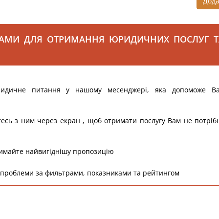
Дод
САМИ ДЛЯ ОТРИМАННЯ ЮРИДИЧНИХ ПОСЛУГ Т
ридичне питання у нашому месенджері, яка допоможе В
тесь з ним через екран , щоб отримати послугу Вам не потріб
римайте найвигіднішу пропозицію
 проблеми за фильтрами, показниками та рейтингом