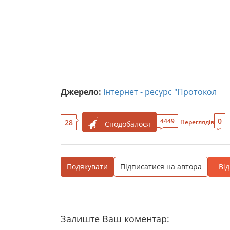
Джерело:
Інтернет - ресурс "Протокол
0
4449
28
Переглядів
Сподобалося
Подякувати
Підписатися на автора
Ві
Залиште Ваш коментар: