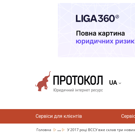
UA
Сервіси для клієнтів
Серві
...
Головна
У 2017 році ВССУ вже склав три нових 