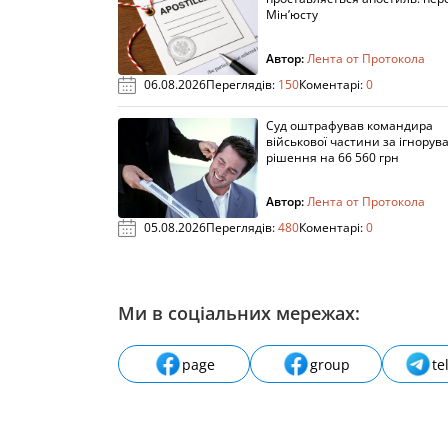
Мін’юсту
Автор:
Лента от Протокола
06.08.2026
Переглядів:
150
Коментарі:
0
Суд оштрафував командира
військової частини за ігнорув
рішення на 66 560 грн
Автор:
Лента от Протокола
05.08.2026
Переглядів:
480
Коментарі:
0
Ми в соціальних мережах:
page
group
te