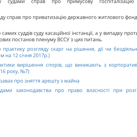
у судами справ про примусову госпіталізацію
яду справ про приватизацію державного житлового фонд
мих суддів суду касаційної інстанції, а у випадку прот
 нових постанов пленуму ВССУ з цих питань.
практику розгляду скарг на рішення, дії чи бездіяльн
м на 12 січня 2017р.)
актики вирішення спорів, що виникають з корпорати
16 року, №7)
равах про зняття арешту з майна
удами законодавства про право власності при розг