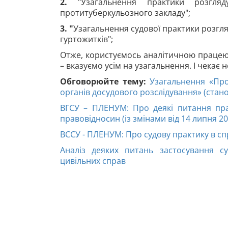
2.
"Узагальнення практики розгляд
протитуберкульозного закладу";
3. "
Узагальнення судової практики розгл
гуртожитків";
Отже, користуємось аналітичною працею са
– вказуємо усім на узагальнення. І чекає
Обговорюйте тему:
Узагальнення «Про 
органів досудового розслідування» (стано
ВГСУ – ПЛЕНУМ: Про деякі питання пр
правовідносин (із змінами від 14 липня 20
ВССУ - ПЛЕНУМ: Про судову практику в сп
Аналіз деяких питань застосування с
цивільних справ