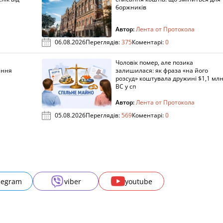
боржників
Автор:
Лента от Протокола
06.08.2026
Переглядів:
375
Коментарі:
0
Чоловік помер, але позика
ання
залишилася: як фраза «на його
розсуд» коштувала дружині $1,1 млн
ВС у сп
Автор:
Лента от Протокола
05.08.2026
Переглядів:
569
Коментарі:
0
legram
viber
youtube