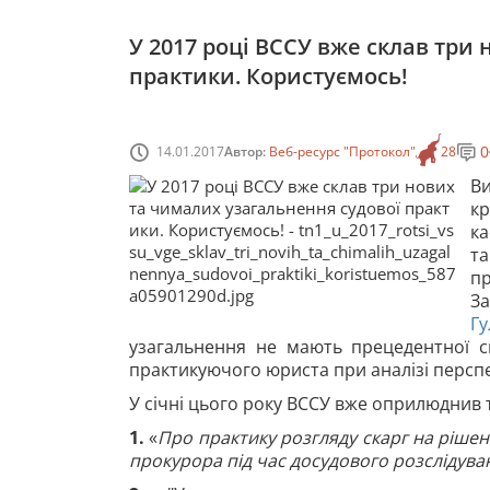
У 2017 році ВССУ вже склав три
практики. Користуємось!
0
14.01.2017
Автор:
Веб-ресурс "Протокол"
28
Ви
кр
ка
та
п
За
Гу
узагальнення не мають прецедентної с
практикуючого юриста при аналізі перспе
У січні цього року ВССУ вже оприлюднив 
1.
«
Про практику розгляду скарг на рішенн
прокурора під час досудового розслідува