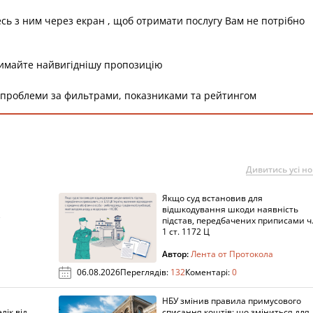
есь з ним через екран , щоб отримати послугу Вам не потрібно
римайте найвигіднішу пропозицію
 проблеми за фильтрами, показниками та рейтингом
Дивитись усі н
Якщо суд встановив для
а
відшкодування шкоди наявність
підстав, передбачених приписами ч
1 ст. 1172 Ц
Автор:
Лента от Протокола
06.08.2026
Переглядів:
132
Коментарі:
0
НБУ змінив правила примусового
лік від
списання коштів: що зміниться для