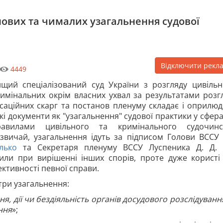
 нових та чималих узагальнення судової
Відключити рекл
4449
щий спеціалізований суд України з розгляду цивільн
имінальних окрім власних ухвал за результатами розг
саційних скарг та постанов пленуму складає і оприлю
кі документи як "узагальнення" судової практики у сфера
равилами цивільного та кримінального судочинс
звичай, узагальнення ідуть за підписом Голови ВССУ
лько
та Секретаря пленуму ВССУ Луспеника Д. Д. 
или при вирішенні інших спорів, проте дуже користі
ктивності певної справи.
три узагальнення:
я, дії чи бездіяльність органів досудового розслідуванн
ння
»;