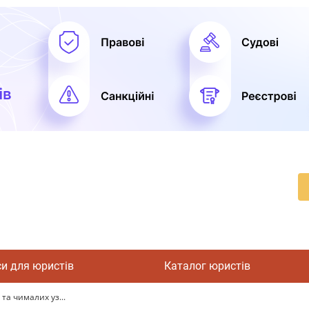
си для юристів
Каталог юристів
та чималих уз...