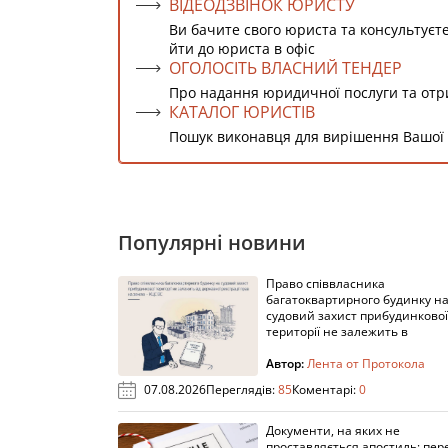
ВІДЕОДЗВІНОК ЮРИСТУ
Ви бачите свого юриста та консультуєт
йти до юриста в офіс
ОГОЛОСІТЬ ВЛАСНИЙ ТЕНДЕР
Про надання юридичної послуги та от
КАТАЛОГ ЮРИСТІВ
Пошук виконавця для вирішення Вашої
Популярні новини
Право співвласника
багатоквартирного будинку н
судовий захист прибудинкової
території не залежить в
Автор:
Лента от Протокола
07.08.2026
Переглядів:
85
Коментарі:
0
Документи, на яких не
проставляється апостиль: пере