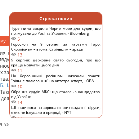
Стрічка новин
Туреччина закрила Чорне море для суден, що
прямували до Росії та України, - Bloomberg
5
аму
Гороскоп на 9 серпня за картами Таро:
Скорпіонам – втома, Стрільцям – зрада
их і
13
ляду
9 серпня: церковне свято сьогодні, про що
днює
краще мовчати цього дня
11
х за
На Херсонщині росіянам наказали почати
тва.
"вільне полювання" на автотранспорт, - ОВА
Б. І.
10
Такі
Обрання суддів МКС: що сталось з кандидатом
від України
 для
14
ШІ навчився створювати життєздатні віруси,
яких не існувало в природі, - NYT
12
я чи
Денисенко зізналася, чому насправді поспішає
вийти заміж
14