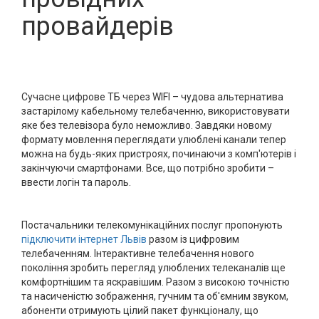
провайдерів
Сучасне цифрове ТБ через WIFI – чудова альтернатива
застарілому кабельному телебаченню, використовувати
яке без телевізора було неможливо. Завдяки новому
формату мовлення переглядати улюблені канали тепер
можна на будь-яких пристроях, починаючи з комп'ютерів і
закінчуючи смартфонами. Все, що потрібно зробити –
ввести логін та пароль.
Постачальники телекомунікаційних послуг пропонують
підключити інтернет Львів
разом із цифровим
телебаченням. Інтерактивне телебачення нового
покоління зробить перегляд улюблених телеканалів ще
комфортнішим та яскравішим. Разом з високою точністю
та насиченістю зображення, гучним та об'ємним звуком,
абоненти отримують цілий пакет функціоналу, що