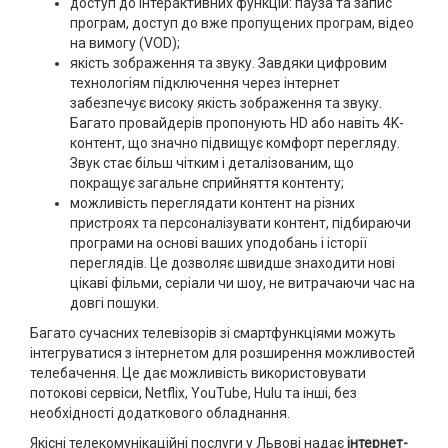
доступ до інтерактивних функцій: пауза та запис
програм, доступ до вже пропущених програм, відео
на вимогу (VOD);
якість зображення та звуку. Завдяки цифровим
технологіям підключення через інтернет
забезпечує високу якість зображення та звуку.
Багато провайдерів пропонують HD або навіть 4K-
контент, що значно підвищує комфорт перегляду.
Звук стає більш чітким і деталізованим, що
покращує загальне сприйняття контенту;
можливість переглядати контент на різних
пристроях та персоналізувати контент, підбираючи
програми на основі ваших уподобань і історії
переглядів. Це дозволяє швидше знаходити нові
цікаві фільми, серіали чи шоу, не витрачаючи час на
довгі пошуки.
Багато сучасних телевізорів зі смартфункціями можуть
інтегруватися з інтернетом для розширення можливостей
телебачення. Це дає можливість використовувати
потокові сервіси, Netflix, YouTube, Hulu та інші, без
необхідності додаткового обладнання.
Якісні телекомунікаційні послуги у Львові надає
інтернет-