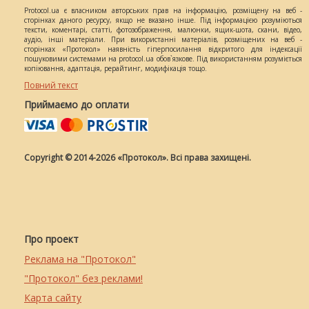
Protocol.ua є власником авторських прав на інформацію, розміщену на веб -
сторінках даного ресурсу, якщо не вказано інше. Під інформацією розуміються
тексти, коментарі, статті, фотозображення, малюнки, ящик-шота, скани, відео,
аудіо, інші матеріали. При використанні матеріалів, розміщених на веб -
сторінках «Протокол» наявність гіперпосилання відкритого для індексації
пошуковими системами на protocol.ua обов`язкове. Під використанням розуміється
копіювання, адаптація, рерайтинг, модифікація тощо.
Повний текст
Приймаємо до оплати
Copyright © 2014-2026 «Протокол». Всі права захищені.
Про проект
Реклама на "Протокол"
"Протокол" без реклами!
Карта сайту