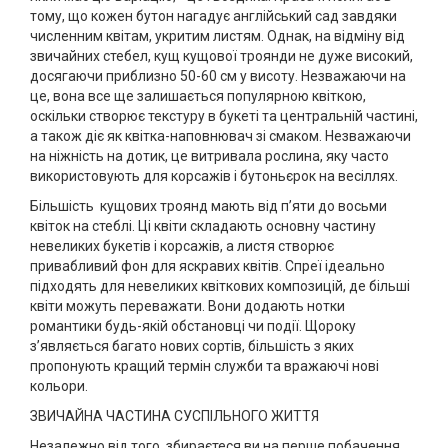
тому, що кожен бутон нагадує англійський сад завдяки
численним квітам, укритим листям. Однак, на відміну від
звичайних стебел, кущ кущової троянди не дуже високий,
досягаючи приблизно 50-60 см у висоту. Незважаючи на
це, вона все ще залишається популярною квіткою,
оскільки створює текстуру в букеті та центральній частині,
а також діє як квітка-наповнювач зі смаком. Незважаючи
на ніжність на дотик, це витривала рослина, яку часто
використовують для корсажів і бутоньєрок на весіллях.
Більшість кущових троянд мають від п’яти до восьми
квіток на стеблі. Ці квіти складають основну частину
невеликих букетів і корсажів, а листя створює
привабливий фон для яскравих квітів. Спреї ідеально
підходять для невеликих квіткових композицій, де більші
квіти можуть переважати. Вони додають нотки
романтики будь-якій обстановці чи події. Щороку
з’являється багато нових сортів, більшість з яких
пропонують кращий термін служби та вражаючі нові
кольори.
ЗВИЧАЙНА ЧАСТИНА СУСПІЛЬНОГО ЖИТТЯ
Незалежно від того, збираєтеся ви на перше побачення