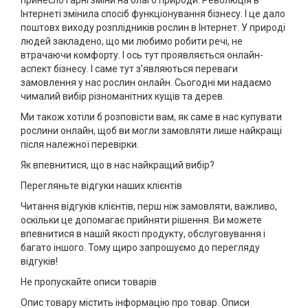
принесло гарні зміни на благо природи. Революція в
Інтернеті змінила спосіб функціонування бізнесу. І це дало
поштовх виходу розплідників рослин в Інтернет. У природі
людей закладено, що ми любимо робити речі, не
втрачаючи комфорту. І ось тут проявляється онлайн-
аспект бізнесу. І саме тут з’являються переваги
замовлення у нас рослин онлайн. Сьогодні ми надаємо
чималий вибір різноманітних кущів та дерев.
Ми також хотіли б розповісти вам, як саме в нас купувати
рослини онлайн, щоб ви могли замовляти лише найкращі
після належної перевірки.
Як впевнитися, що в нас найкращий вибір?
Перегляньте відгуки наших клієнтів
Читання відгуків клієнтів, перш ніж замовляти, важливо,
оскільки це допомагає прийняти рішення. Ви можете
впевнитися в нашій якості продукту, обслуговування і
багато іншого. Тому щиро запрошуємо до перегляду
відгуків!
Не пропускайте описи товарів
Опис товару містить інформацію про товар. Описи