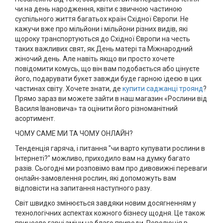
чи на день народження, квіти є звичною частиною
суспільного життя багатьох країн Східної Європи. Не
кажучи вже про мільйони і мільйони різних видів, які
щороку транспортуються до Східної Європи на честь
таких важливих свят, як День матері та Міжнародний
жіночий день. Але навіть якщо ви просто хочете
повідомити комусь, що він вам подобається або цінуєте
його, подарувати букет завжди буде гарною ідеєю в цих
частинах світу. Хочете знати, де
купити саджанці троянд
?
Прямо зараз ви можете зайти в наш магазин «Рослини від
Василя Івановича» та оцінити його різноманітний
асортимент.
ЧОМУ САМЕ МИ ТА ЧОМУ ОНЛАЙН?
Тенденція гаряча, і питання "чи варто купувати рослини в
Інтернеті?" можливо, приходило вам на думку багато
разів. Сьогодні ми розповімо вам про дивовижні переваги
онлайн-замовлення рослин, які допоможуть вам
відповісти на запитання наступного разу.
Світ швидко змінюється завдяки новим досягненням у
технологічних аспектах кожного бізнесу щодня. Це також