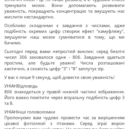
тренувати мозок. Вони допомагають розвивати
уважність, покращують концентрацію та змушують нас
мислити нестандартно.
Особливо складними є завдання з числами, адже
подібність окремих цифр створює ефект "камуфляжу",
змушуючи наш мозок сумніватися в тому, що ми
бачимо.
Сьогодні перед вами непростий виклик: серед безлічі
чисел 306 заховалося одне - 806. Завдання здається
простим, але будьте уважні! Числа розташовані
хаотично, а схожість цифр "3" і "8" заплутує зір.
У вас є лише 9 секунд, щоб довести свою уважність!
УНІАНВідповідь
806 знаходиться у правій нижній частині зображення.
Його важко помітити через візуальну подібність цифр 3
та 8.
УНІАНІнші головоломки
Пропонуємо вам чудово провести час за вирішенням
цікавої фотоілюзії з птахами. Серед зграї ворон