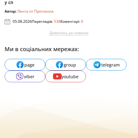
у сп
Автор:
Лента от Протокола
05.08.2026
Переглядів:
538
Коментарі:
0
Дивитись усі новини
Ми в соціальних мережах:
page
group
telegram
viber
youtube