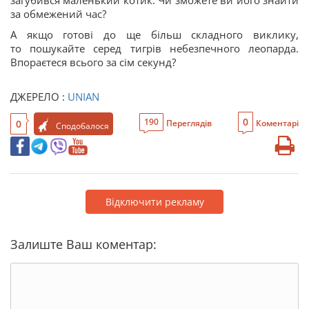
загубився маленький котик. Чи зможете ви його знайти
за обмежений час?
А якщо готові до ще більш складного виклику,
то пошукайте серед тигрів небезпечного леопарда.
Впораєтеся всього за сім секунд?
ДЖЕРЕЛО :
UNIAN
0
190
0
Переглядів
Коментарі
Сподобалося
Відключити рекламу
Залиште Ваш коментар: