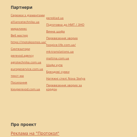
Партнери
Сережки з діамантами
pereklad.ua
alliancetechnika.ua
Підготовка до НМТ / ЗНО
миралинкс
Винна шафа
Веб мастер
Перевезення хворих
https://motokosmos.ua/
hospice-life.com.ua/
Синтезатори
mk-translations.ua
perevod.agency
maltina.com.ua
agrotechnika.com.ua
Шафи купе
europeservice.com.ua
Брендові сумки
текст юа
Натяжні стелі Nova Stelya
Посилання
Перевезення хворих за
kievperevod.com.ua
кордон
Про проект
Реклама на "Протокол"