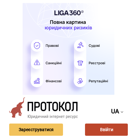
UA
Зареєструватися
Ввійти