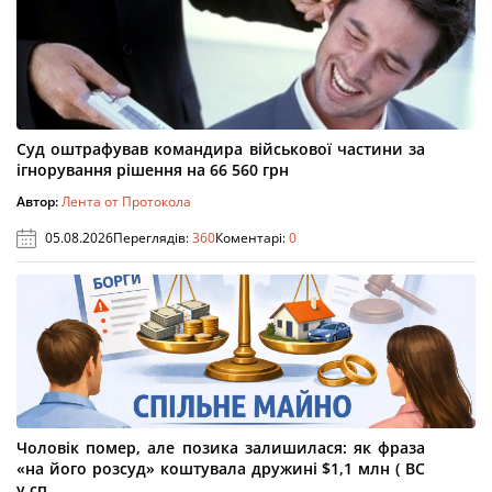
Суд оштрафував командира військової частини за
ігнорування рішення на 66 560 грн
Автор:
Лента от Протокола
05.08.2026
Переглядів:
360
Коментарі:
0
Чоловік помер, але позика залишилася: як фраза
«на його розсуд» коштувала дружині $1,1 млн ( ВС
у сп