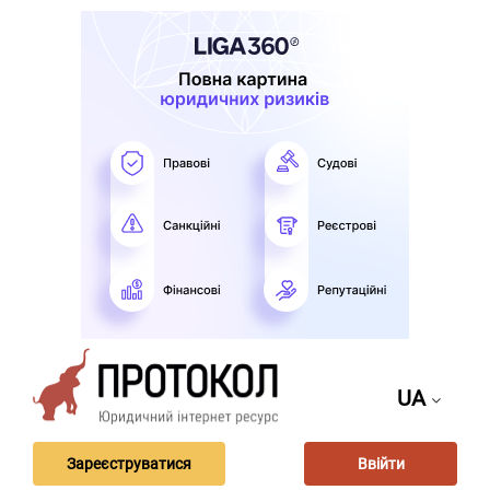
UA
Зареєструватися
Ввійти