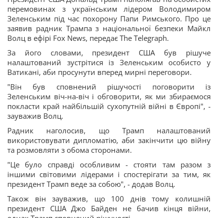
перемовинах з українським лідером Володимиром
Зеленським під час похорону Папи Римського. Про це
заявив радник Трампа з національної безпеки Майкл
Волц в ефірі Fox News, передає The Telegraph.
За його словами, президент США був рішуче
налаштований зустрітися із Зеленським особисто у
Ватикані, аби просунути вперед мирні переговори.
"Він був сповнений рішучості поговорити із
Зеленським віч-на-віч і обговорити, як ми збираємося
покласти край найбільшій сухопутній війні в Європі", -
зауважив Волц.
Радник наголосив, що Трамп налаштований
використовувати дипломатію, аби закінчити цю війну
та розмовляти з обома сторонами.
"Це було справді особливим - стояти там разом з
іншими світовими лідерами і спостерігати за тим, як
президент Трамп веде за собою", - додав Волц.
Також він зауважив, що 100 днів тому колишній
президент США Джо Байден не бачив кінця війни,