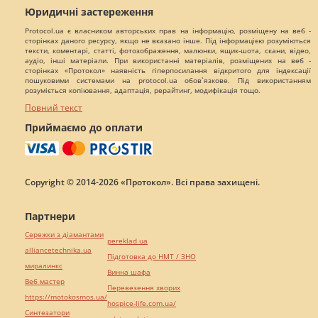
Юридичні застереження
Protocol.ua є власником авторських прав на інформацію, розміщену на веб -
сторінках даного ресурсу, якщо не вказано інше. Під інформацією розуміються
тексти, коментарі, статті, фотозображення, малюнки, ящик-шота, скани, відео,
аудіо, інші матеріали. При використанні матеріалів, розміщених на веб -
сторінках «Протокол» наявність гіперпосилання відкритого для індексації
пошуковими системами на protocol.ua обов`язкове. Під використанням
розуміється копіювання, адаптація, рерайтинг, модифікація тощо.
Повний текст
Приймаємо до оплати
Copyright © 2014-2026 «Протокол». Всі права захищені.
Партнери
Сережки з діамантами
pereklad.ua
alliancetechnika.ua
Підготовка до НМТ / ЗНО
миралинкс
Винна шафа
Веб мастер
Перевезення хворих
https://motokosmos.ua/
hospice-life.com.ua/
Синтезатори