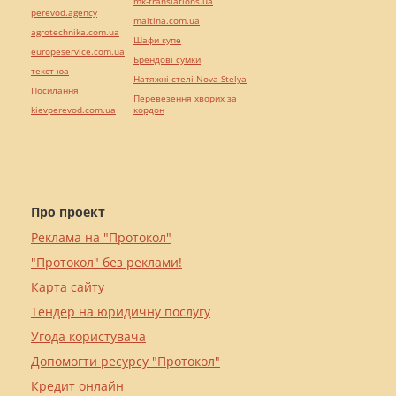
mk-translations.ua
perevod.agency
maltina.com.ua
agrotechnika.com.ua
Шафи купе
europeservice.com.ua
Брендові сумки
текст юа
Натяжні стелі Nova Stelya
Посилання
Перевезення хворих за
kievperevod.com.ua
кордон
Про проект
Реклама на "Протокол"
"Протокол" без реклами!
Карта сайту
Тендер на юридичну послугу
Угода користувача
Допомогти ресурсу "Протокол"
Кредит онлайн