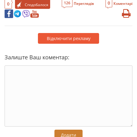
0
126
0
Переглядів
Коментарі
Сподобалося
Відключити рекламу
Залиште Ваш коментар:
Додати