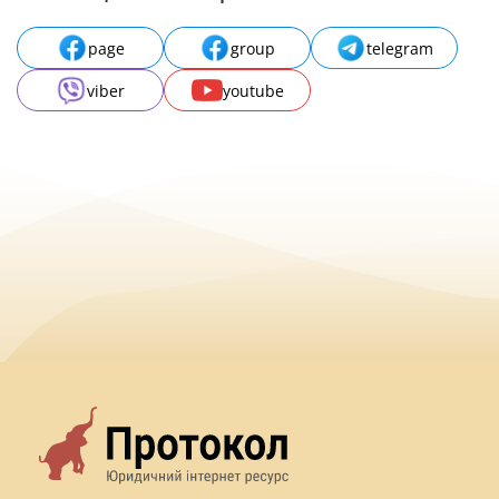
page
group
telegram
viber
youtube