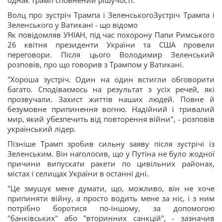
однак Трамп сповнений рішучості.
Волц про зустріч Трампа і ЗеленськогоЗустріч Трампа і
Зеленського у Ватикані - що відомо
Як повідомляв УНІАН, під час похорону Папи Римського
26 квітня президенти України та США провели
переговори. Після цього Володимир Зеленський
розповів, про що говорив з Трампом у Ватикані.
"Хороша зустріч. Один на один встигли обговорити
багато. Сподіваємось на результат з усіх речей, які
прозвучали. Захист життів наших людей. Повне й
безумовне припинення вогню. Надійний і тривалий
мир, який убезпечить від повторення війни", - розповів
український лідер.
Пізніше Трамп зробив сильну заяву після зустрічі із
Зеленським. Він наголосив, що у Путіна не було жодної
причини випускати ракети по цивільних районах,
містах і селищах України в останні дні.
"Це змушує мене думати, що, можливо, він не хоче
припиняти війну, а просто водить мене за ніс, і з ним
потрібно боротися по-іншому, за допомогою
"банківських" або "вторинних санкцій", - зазначив