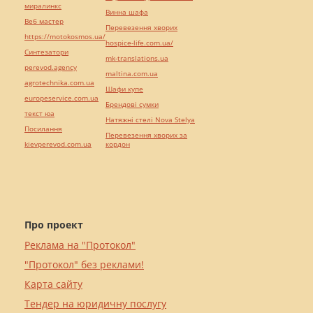
миралинкс
Винна шафа
Веб мастер
Перевезення хворих
https://motokosmos.ua/
hospice-life.com.ua/
Синтезатори
mk-translations.ua
perevod.agency
maltina.com.ua
agrotechnika.com.ua
Шафи купе
europeservice.com.ua
Брендові сумки
текст юа
Натяжні стелі Nova Stelya
Посилання
Перевезення хворих за
kievperevod.com.ua
кордон
Про проект
Реклама на "Протокол"
"Протокол" без реклами!
Карта сайту
Тендер на юридичну послугу