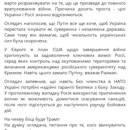
варто розраховувати на те, що це призведе до повного
врегулювання війни. Причина досить проста - цілі
України і Росії значно відрізняються.
Оглядач наголосив, що Путін все ще хоче, щоб Україна
перестала існувати як суверенна і незалежна держава.
Саме тому він вимагає, щоб чисельність українських
сил була скорочена.
У Європі ж план США щодо завершення війни
критикують за задоволення ключових вимог Росії,
серед яких контроль над окупованими територіями та
визнання американцями російського суверенітету над
Кримом. Навіть цього замало Путіну, вважає Рахман.
Оглядач запевнив, що навіть без членства в НАТО
Україні потрібні надійні гарантії безпеки з боку Заходу.
У протилежному випадку Росія використає припинення
вогню як можливість домогтися скасування санкцій,
після чого підготується до наступного раунду бойових
дій.
На чиєму боці буде Трамп
На думку оглядача, питання про те, кого звинуватить