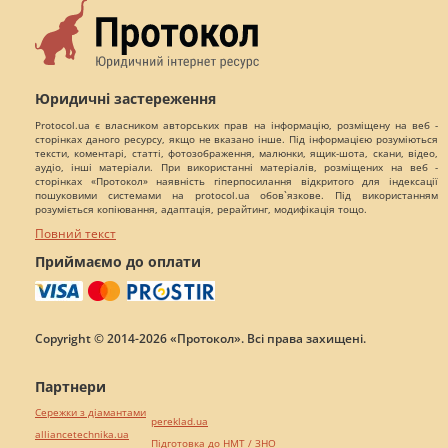
Юридичні застереження
Protocol.ua є власником авторських прав на інформацію, розміщену на веб -
сторінках даного ресурсу, якщо не вказано інше. Під інформацією розуміються
тексти, коментарі, статті, фотозображення, малюнки, ящик-шота, скани, відео,
аудіо, інші матеріали. При використанні матеріалів, розміщених на веб -
сторінках «Протокол» наявність гіперпосилання відкритого для індексації
пошуковими системами на protocol.ua обов`язкове. Під використанням
розуміється копіювання, адаптація, рерайтинг, модифікація тощо.
Повний текст
Приймаємо до оплати
Copyright © 2014-2026 «Протокол». Всі права захищені.
Партнери
Сережки з діамантами
pereklad.ua
alliancetechnika.ua
Підготовка до НМТ / ЗНО