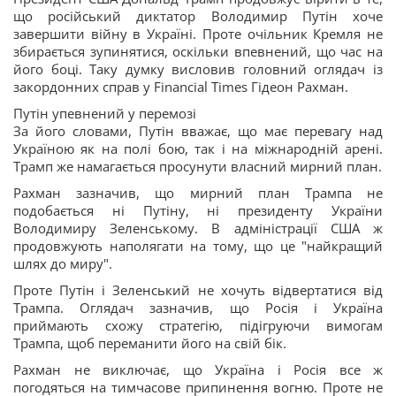
що російський диктатор Володимир Путін хоче
завершити війну в Україні. Проте очільник Кремля не
збирається зупинятися, оскільки впевнений, що час на
його боці. Таку думку висловив головний оглядач із
закордонних справ у Financial Times Гідеон Рахман.
Путін упевнений у перемозі
За його словами, Путін вважає, що має перевагу над
Україною як на полі бою, так і на міжнародній арені.
Трамп же намагається просунути власний мирний план.
Рахман зазначив, що мирний план Трампа не
подобається ні Путіну, ні президенту України
Володимиру Зеленському. В адміністрації США ж
продовжують наполягати на тому, що це "найкращий
шлях до миру".
Проте Путін і Зеленський не хочуть відвертатися від
Трампа. Оглядач зазначив, що Росія і Україна
приймають схожу стратегію, підігруючи вимогам
Трампа, щоб переманити його на свій бік.
Рахман не виключає, що Україна і Росія все ж
погодяться на тимчасове припинення вогню. Проте не