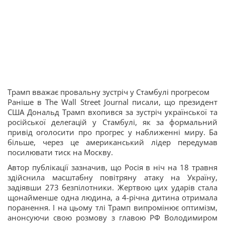
Трамп вважає провальну зустріч у Стамбулі прогресом
Раніше в The Wall Street Journal писали, що президент
США Дональд Трамп вхопився за зустріч української та
російської делегацій у Стамбулі, як за формальний
привід оголосити про прогрес у наближенні миру. Ба
більше, через це американський лідер передумав
посилювати тиск на Москву.
Автор публікації зазначив, що Росія в ніч на 18 травня
здійснила масштабну повітряну атаку на Україну,
задіявши 273 безпілотники. Жертвою цих ударів стала
щонайменше одна людина, а 4-річна дитина отримала
поранення. І на цьому тлі Трамп випромінює оптимізм,
анонсуючи свою розмову з главою РФ Володимиром