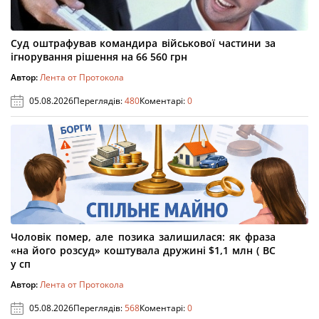
Суд оштрафував командира військової частини за
ігнорування рішення на 66 560 грн
Автор:
Лента от Протокола
05.08.2026
Переглядів:
480
Коментарі:
0
Чоловік помер, але позика залишилася: як фраза
«на його розсуд» коштувала дружині $1,1 млн ( ВС
у сп
Автор:
Лента от Протокола
05.08.2026
Переглядів:
568
Коментарі:
0