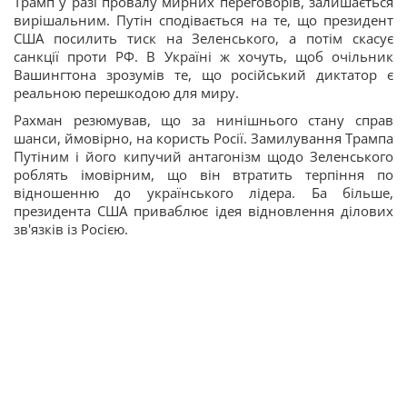
Трамп у разі провалу мирних переговорів, залишається
вирішальним. Путін сподівається на те, що президент
США посилить тиск на Зеленського, а потім скасує
санкції проти РФ. В Україні ж хочуть, щоб очільник
Вашингтона зрозумів те, що російський диктатор є
реальною перешкодою для миру.
Рахман резюмував, що за нинішнього стану справ
шанси, ймовірно, на користь Росії. Замилування Трампа
Путіним і його кипучий антагонізм щодо Зеленського
роблять імовірним, що він втратить терпіння по
відношенню до українського лідера. Ба більше,
президента США приваблює ідея відновлення ділових
зв'язків із Росією.