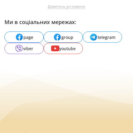
Дивитись усі новини
Ми в соціальних мережах:
page
group
telegram
viber
youtube