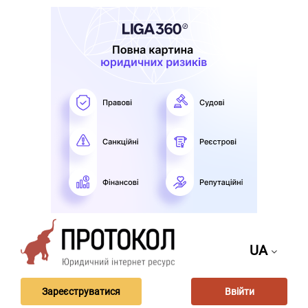
UA
Зареєструватися
Ввійти