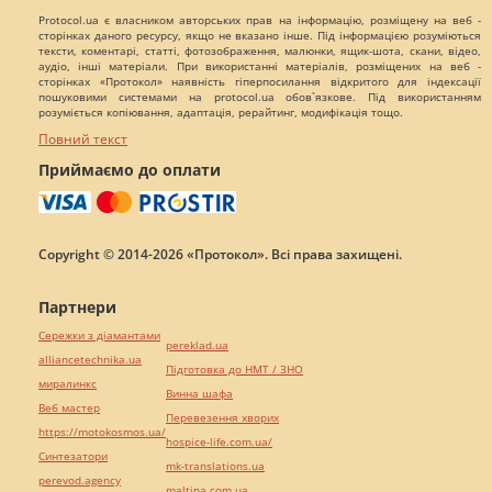
Protocol.ua є власником авторських прав на інформацію, розміщену на веб -
сторінках даного ресурсу, якщо не вказано інше. Під інформацією розуміються
тексти, коментарі, статті, фотозображення, малюнки, ящик-шота, скани, відео,
аудіо, інші матеріали. При використанні матеріалів, розміщених на веб -
сторінках «Протокол» наявність гіперпосилання відкритого для індексації
пошуковими системами на protocol.ua обов`язкове. Під використанням
розуміється копіювання, адаптація, рерайтинг, модифікація тощо.
Повний текст
Приймаємо до оплати
Copyright © 2014-2026 «Протокол». Всі права захищені.
Партнери
Сережки з діамантами
pereklad.ua
alliancetechnika.ua
Підготовка до НМТ / ЗНО
миралинкс
Винна шафа
Веб мастер
Перевезення хворих
https://motokosmos.ua/
hospice-life.com.ua/
Синтезатори
mk-translations.ua
perevod.agency
maltina.com.ua