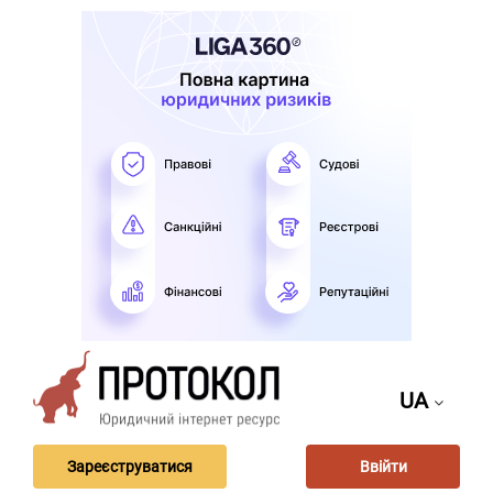
UA
Зареєструватися
Ввійти