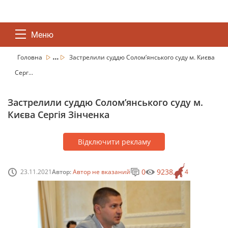
Меню
...
Головна
Застрелили суддю Солом’янського суду м. Києва
Серг...
Застрелили суддю Солом’янського суду м.
Києва Сергія Зінченка
Відключити рекламу
0
9238
23.11.2021
Автор:
Автор не вказаний
4