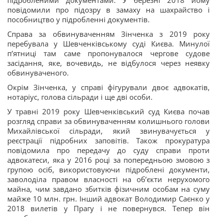
повідомили про підозру в замаху на шахрайство і
пособництво у підробленні документів.
Справа за обвинуваченням Зінченка з 2019 року
перебувала у Шевченківському суді Києва. Минулої
п’ятниці там саме пропонувалося чергове судове
засідання, яке, вочевидь, не відбулося через неявку
обвинуваченого.
Окрім Зінченка, у справі фігурували двоє адвокатів,
нотаріус, голова сільради і ще дві особи.
У травні 2019 року Шевченківський суд Києва почав
розгляд справи за обвинуваченням колишнього голови
Михайлівської сільради, який звинувачується у
реєстрації підробних заповітів. Також прокуратура
повідомила про передачу до суду справи проти
адвокатеси, яка у 2016 році за попередньою змовою з
групою осіб, використовуючи підроблені документи,
заволоділа правом власності на об’єкти нерухомого
майна, чим завдано збитків фізичним особам на суму
майже 10 млн. грн. Інший адвокат Володимир Саєнко у
2018 вилетів у Прагу і не повернувся. Тепер він