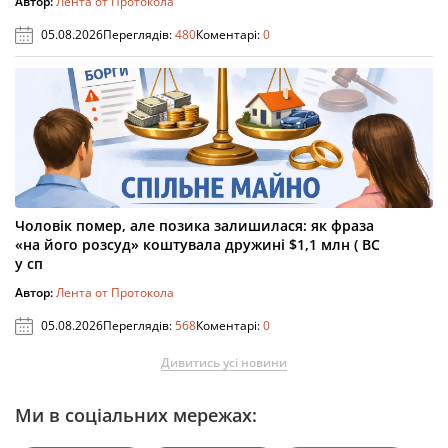
Автор:
Лента от Протокола
05.08.2026
Переглядів:
480
Коментарі:
0
Чоловік помер, але позика залишилася: як фраза
«на його розсуд» коштувала дружині $1,1 млн ( ВС
у сп
Автор:
Лента от Протокола
05.08.2026
Переглядів:
568
Коментарі:
0
Дивитись усі новини
Ми в соціальних мережах: