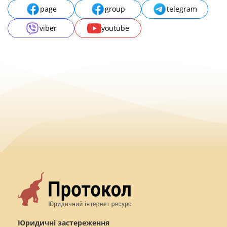
page
group
telegram
viber
youtube
Юридичні застереження