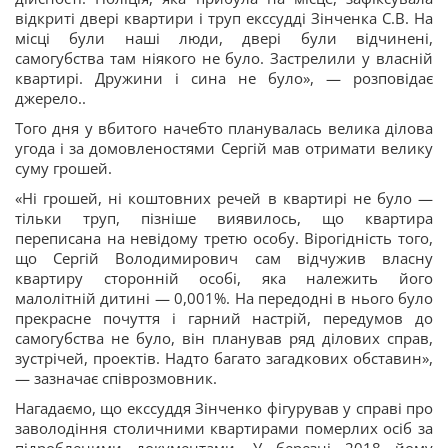
відкриті двері квартири і труп екссудді Зінченка С.В. На
місці були наші люди, двері були відчинені,
самогубства там ніякого не було. Застрелили у власній
квартирі. Дружини і сина не було», — розповідає
джерело..
Того дня у вбитого начебто планувалась велика ділова
угода і за домовленостями Сергій мав отримати велику
суму грошей.
«Ні грошей, ні коштовних речей в квартирі не було —
тільки труп, пізніше виявилось, що квартира
переписана на невідому третю особу. Вірогідність того,
що Сергій Володимирович сам відчужив власну
квартиру сторонній особі, яка належить його
малолітній дитині — 0,001%. На передодні в нього було
прекрасне почуття і гарний настрій, передумов до
самогубства не було, він планував ряд ділових справ,
зустрічей, проектів. Надто багато загадкових обставин»,
— зазначає співрозмовник.
Нагадаємо, що екссуддя Зінченко фігурував у справі про
заволодіння столичними квартирами померлих осіб за
підробленими документами. У березні 2018 йому