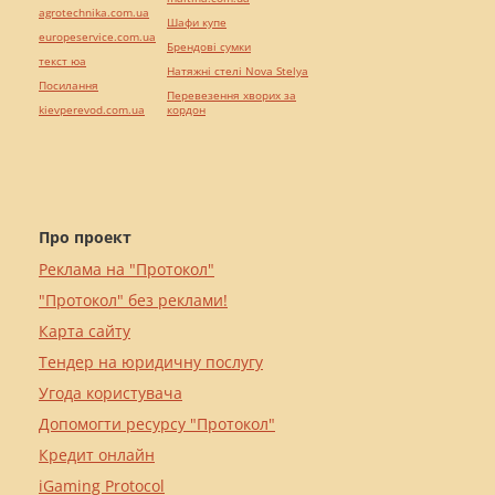
agrotechnika.com.ua
Шафи купе
europeservice.com.ua
Брендові сумки
текст юа
Натяжні стелі Nova Stelya
Посилання
Перевезення хворих за
kievperevod.com.ua
кордон
Про проект
Реклама на "Протокол"
"Протокол" без реклами!
Карта сайту
Тендер на юридичну послугу
Угода користувача
Допомогти ресурсу "Протокол"
Кредит онлайн
iGaming Protocol