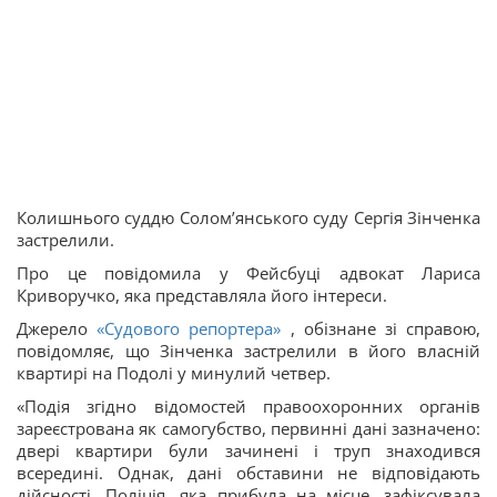
Колишнього суддю Солом’янського суду Сергія Зінченка
застрелили.
Про це повідомила у Фейсбуці адвокат Лариса
Криворучко, яка представляла його інтереси.
Джерело
«Судового репортера»
, обізнане зі справою,
повідомляє, що Зінченка застрелили в його власній
квартирі на Подолі у минулий четвер.
«Подія згідно відомостей правоохоронних органів
зареєстрована як самогубство, первинні дані зазначено:
двері квартири були зачинені і труп знаходився
всередині. Однак, дані обставини не відповідають
дійсності. Поліція, яка прибула на місце, зафіксувала