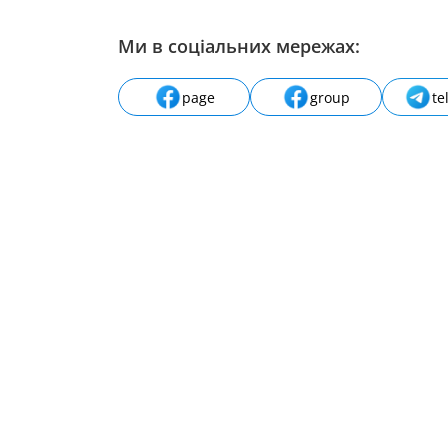
Ми в соціальних мережах:
page
group
te