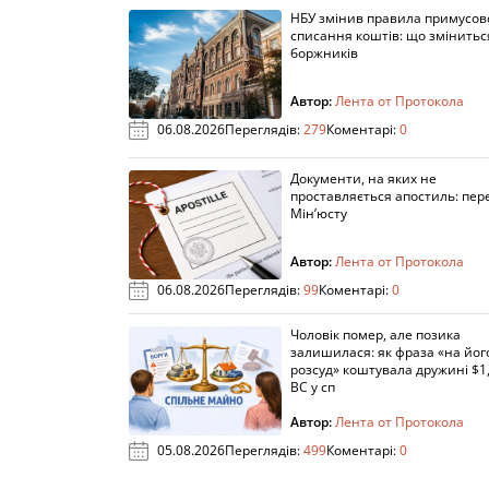
НБУ змінив правила примусов
списання коштів: що змінитьс
боржників
Автор:
Лента от Протокола
06.08.2026
Переглядів:
279
Коментарі:
0
Документи, на яких не
проставляється апостиль: пере
Мін’юсту
Автор:
Лента от Протокола
06.08.2026
Переглядів:
99
Коментарі:
0
Чоловік помер, але позика
залишилася: як фраза «на йог
розсуд» коштувала дружині $1,
ВС у сп
Автор:
Лента от Протокола
05.08.2026
Переглядів:
499
Коментарі:
0