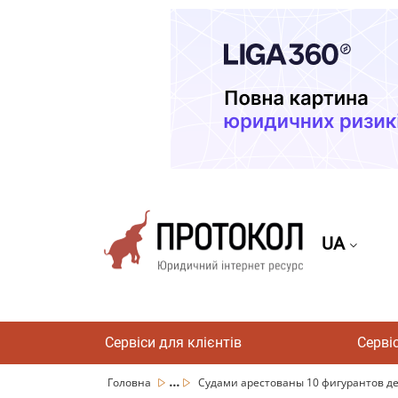
UA
Сервіси для клієнтів
Серві
...
Головна
Судами арестованы 10 фигурантов дела