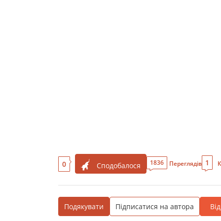
1
1836
0
Переглядів
К
Сподобалося
Подякувати
Підписатися на автора
Ві