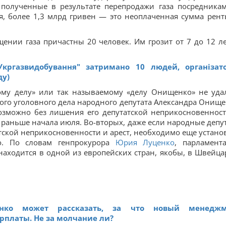
, полученные в результате перепродажи газа посредника
, более 1,3 млрд гривен — это неоплаченная сумма рент
щении газа причастны 20 человек. Им грозит от 7 до 12 ле
Укргазвидобування" затримано 10 людей, організат
ду)
вому делу» или так называемому «делу Онищенко» не уда
того уголовного дела народного депутата Александра Онище
озможно без лишения его депутатской неприкосновенност
 раньше начала июля. Во-вторых, даже если народные депу
татской неприкосновенности и арест, необходимо еще устано
о. По словам генпрокурора
Юрия Луценко
, парламент
аходится в одной из европейских стран, якобы, в Швейца
нко может рассказать, за что новый менеджм
рплаты. Не за молчание ли?