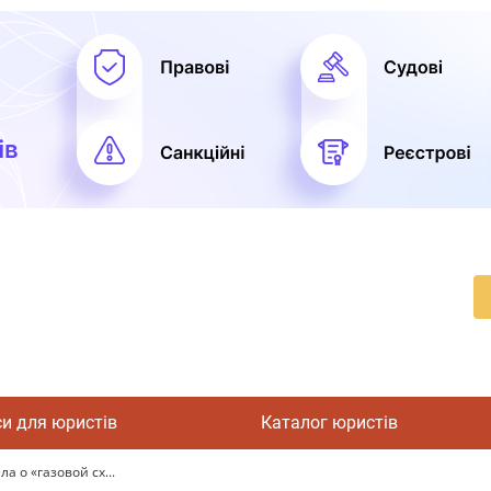
си для юристів
Каталог юристів
 о «газовой сх...