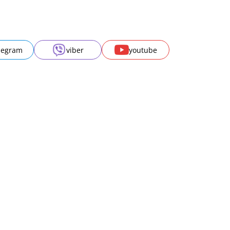
legram
viber
youtube