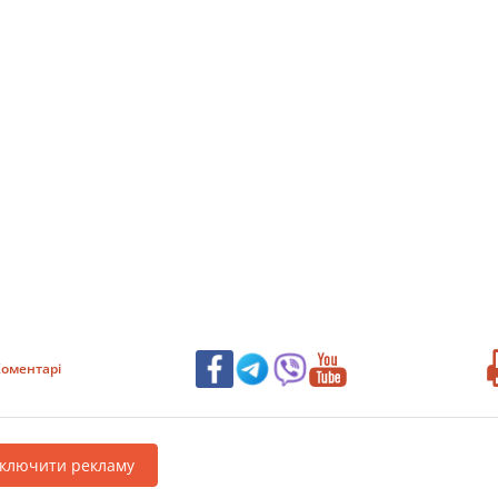
оментарі
дключити рекламу