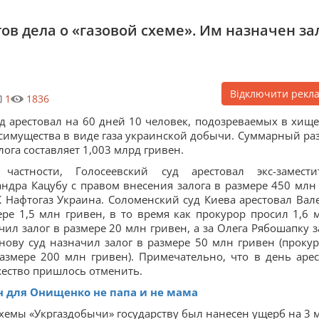
ов дела о «газовой схеме». Им назначен за
Відключити рекл
1
1836
д арестовал на 60 дней 10 человек, подозреваемых в хищ
симущества в виде газа украинской добычи. Суммарный ра
лога составляет 1,003 млрд гривен.
 частности, Голосеевский суд арестовал экс-замести
ндра Кацубу с правом внесения залога в размере 450 млн 
 Нафтогаз Украина. Соломенский суд Киева арестовал Вал
ре 1,5 млн гривен, в то время как прокурор просил 1,6 
ил залог в размере 20 млн гривен, а за Олега Рябошапку з
нову суд назначил залог в размере 50 млн гривен (проку
азмере 200 млн гривен). Примечательно, что в день арес
жество пришлось отменить.
он для Онищенко не папа и не мама
схемы «Укргаздобычи» государству был нанесен ущерб на 3 