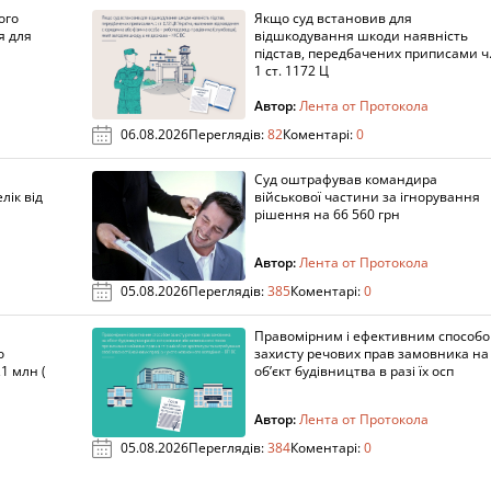
ого
Якщо суд встановив для
я для
відшкодування шкоди наявність
підстав, передбачених приписами ч
1 ст. 1172 Ц
Автор:
Лента от Протокола
06.08.2026
Переглядів:
82
Коментарі:
0
Суд оштрафував командира
лік від
військової частини за ігнорування
рішення на 66 560 грн
Автор:
Лента от Протокола
05.08.2026
Переглядів:
385
Коментарі:
0
Правомірним і ефективним способ
о
захисту речових прав замовника на
1 млн (
об’єкт будівництва в разі їх осп
Автор:
Лента от Протокола
05.08.2026
Переглядів:
384
Коментарі:
0