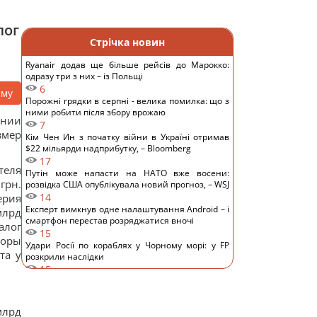
лог
Стрічка новин
Ryanair додав ще більше рейсів до Марокко:
одразу три з них – із Польщі
6
аму
Порожні грядки в серпні - велика помилка: що з
ними робити після збору врожаю
ении
7
змер
Кім Чен Ин з початку війни в Україні отримав
$22 мільярди надприбутку, – Bloomberg
17
теля
Путін може напасти на НАТО вже восени:
грн.
розвідка США опублікувала новий прогноз, – WSJ
14
ерия
Експерт вимкнув одне налаштування Android – і
млрд
смартфон перестав розряджатися вночі
алог
15
роры
Удари Росії по кораблях у Чорному морі: у FP
та у
розкрили наслідки
15
У чому полягає користь волоських горіхів для
серця, мозку та зміцнення імунітету
9
млрд