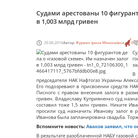
Судами арестованы 10 фигурант
в 1,003 млрд гривен
20.06.2016
Автор:
Фурман Ірина Миколаївна
0
Су
го
за
В
председателя НАК Нафтогаз Украины Алекса
Его подозревают в присвоении средств НАК
Писного с правом внесения залога в разме
гривен. Владиславу Куприяненко суд назнач
составил тоже 1,5 млн гривен. Никите Ива
просили суд назначить Иванову залог в р
Иванова была запланирована свадьба. Тор
Вспомните новость:
Аваков заявил, что 
В результате разоблаченной НАБУ газовой 