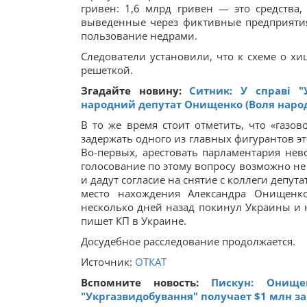
гривен: 1,6 млрд гривен — это средства
выведенные через фиктивные предприятия
пользование недрами.
Следователи установили, что к схеме о хи
решеткой.
Згадайте новину:
Ситник: У справі "
народний депутат Онищенко (Воля наро
В то же время стоит отметить, что «газо
задержать одного из главных фигурантов э
Во-первых, арестовать парламентария нев
голосование по этому вопросу возможно не
и дадут согласие на снятие с коллеги депу
место нахождения Александра Онищенк
несколько дней назад покинул Украины и н
пишет КП в Украине.
Досудебное расследование продолжается.
Источник:
ОТКАТ
Вспомните новость:
Пискун: Онище
"Укргазвидобування" получает $1 млн за