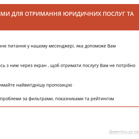
АМИ ДЛЯ ОТРИМАННЯ ЮРИДИЧНИХ ПОСЛУГ ТА
чне питання у нашому месенджері, яка допоможе Вам
есь з ним через екран , щоб отримати послугу Вам не потрібно
римайте найвигіднішу пропозицію
 проблеми за фильтрами, показниками та рейтингом
Дивитись усі н