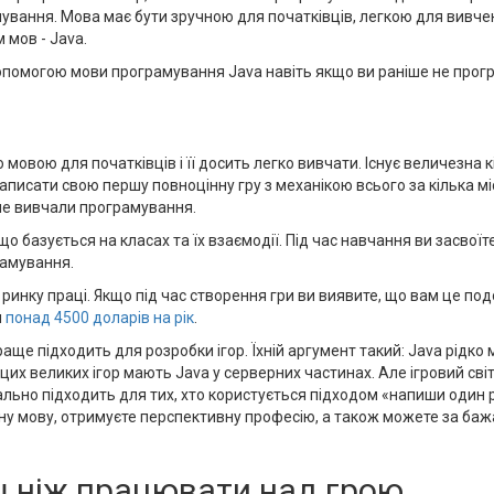
вання. Мова має бути зручною для початківців, легкою для вивчен
м мов - Java.
допомогою мови програмування Java навіть якщо ви раніше не прог
овою для початківців і її досить легко вивчати. Існує величезна кіл
написати свою першу повноцінну гру з механікою всього за кілька мі
 не вивчали програмування.
 що базується на класах та їх взаємодії. Під час навчання ви засво
рамування.
ринку праці. Якщо під час створення гри ви виявите, що вам це под
и
понад 4500 доларів на рік
.
раще підходить для розробки ігор. Їхній аргумент такий: Java рідк
 з цих великих ігор мають Java у серверних частинах. Але ігровий 
 ідеально підходить для тих, хто користується підходом «напиши один
ьну мову, отримуєте перспективну професію, а також можете за баж
ш ніж працювати над грою