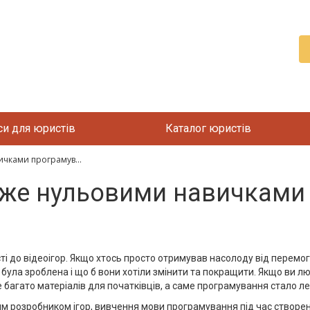
си для юристів
Каталог юристів
ичками програмув...
йже нульовими навичками
ості до відеоігор. Якщо хтось просто отримував насолоду від пере
 була зроблена і що б вони хотіли змінити та покращити. Якщо ви люб
е багато матеріалів для початківців, а саме програмування стало л
им розробником ігор, вивчення мови програмування під час створе