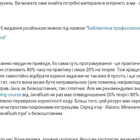
усиль. Ви можете самі знайти потрібні матеріали в інтернеті, а ми
н. Є видання російською мовою під назвою “
Библиотека профессион
va
”
ванню нікуди не приведе, бо сама суть програмування - це практич
і становить 80% часу на практику і лише 20% на теорію. Тож краще 
е самостійно відібрати корисні задачки не так вже й просто, і ще с
ат, часто вона може бути неправильною (але помилка, наприклад, 
рав Java, як безкоштовних, так і платних. Але ми рекомендуємо зна
ing-course
від JavaRush як раз має співвідношення 20% теорії і 80%
євою перевіркою коректності коду. Більш того, цей ресурс має окр
уючи простим покроковим інструкціям. Серед ігор - Racers, Minesweep
JavaRush ігри” є безкоштовним.
ло неї. Вона велика, дружня і корисна. Якщо ви застрягли, ви може