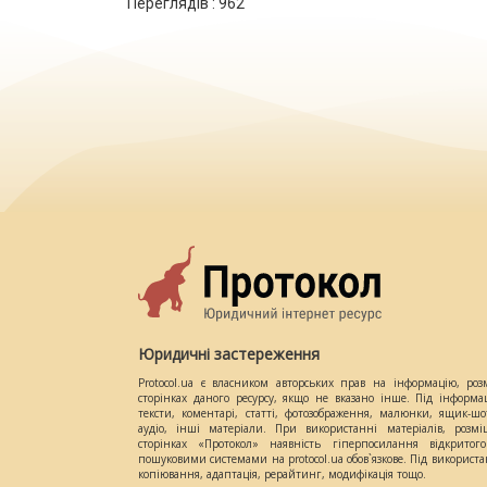
Переглядів :
962
Юридичні застереження
Protocol.ua є власником авторських прав на інформацію, роз
сторінках даного ресурсу, якщо не вказано інше. Під інформа
тексти, коментарі, статті, фотозображення, малюнки, ящик-шот
аудіо, інші матеріали. При використанні матеріалів, розм
сторінках «Протокол» наявність гіперпосилання відкритого
пошуковими системами на protocol.ua обов`язкове. Під використ
копіювання, адаптація, рерайтинг, модифікація тощо.