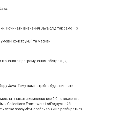
Java.
ки. Починати вивчення Java слід так само – з
 умовні конструкції та масиви.
ієнтованого програмування: абстракція,
збору Java. Тому вам потрібно буде вивчити
ий можна вважати комплексною бібліотекою, що
’я Collections Framework і об’єднує найбільш
сить легко зрозуміти, особливо якщо розбиратися