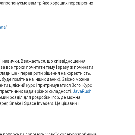
 - запропонуємо вам трійко хороших перевірених
ала
”
ні навички. Вважається, що співвідношення
за все трохи почитати тему і зразу ж починати
кладніше - перевірити рішення на коректність.
буде помітна на інших даних). Звісно можна
йти цілісний курс і притримуватися його. Курс
 практичних задач різної складності.
JavaRush
емий розділ для розробки ігор, де можна
er, Snake і Space Invaders. Це цікавий і
те попросити допомоги у своїх колег-розробників