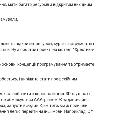
ня, мати багато ресурсів з відкритим вихідним
рамували.
ькість відкритих ресурсів, курсів, інструментів і
сяців. Ну а простий проект, на кшталт “Хрестики-
їте основні концепції програмування та отримаєте
обається, і вирішите стати професійним
о можна побачити в корпоративних 3D-шутерах і
світ не обмежується ААА-рівнем. Є надзвичайно
 раз, запусти всюди». Крім того, ми ж прийшли
ання легко перейти на інші мови. Наприклад, C#