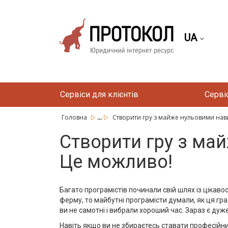
UA
Сервіси для клієнтів
Серві
...
Головна
Створити гру з майже нульовими нав
Створити гру з ма
Це можливо!
Багато програмістів починали свій шлях із цікав
ферму, то майбутні програмісти думали, як ця гра
ви не самотні і вибрали хороший час. Зараз є дуж
Навіть якщо ви не збираєтесь ставати професійн