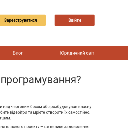
Зареєструватися
Ввійти
Блог
Юридичний світ
 програмування?
моги над черговим босом або розбудовував власну
ите відеоігри та мрієте створити їх самостійно,
егшим.
ння власного проекту — це велике задоволення.