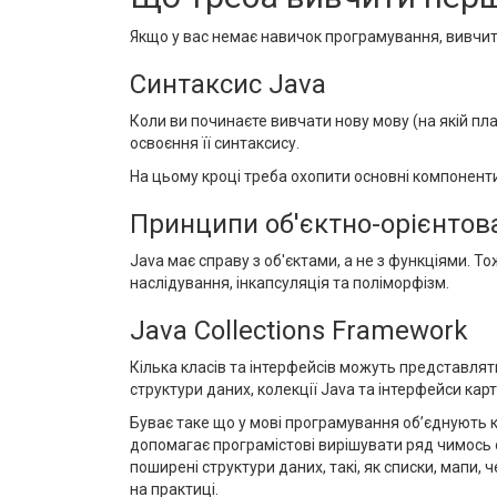
Якщо у вас немає навичок програмування, вивчит
Синтаксис Java
Коли ви починаєте вивчати нову мову (на якій пл
освоєння її синтаксису.
На цьому кроці треба охопити основні компоненти J
Принципи об'єктно-орієнтов
Java має справу з об'єктами, а не з функціями. Т
наслідування, інкапсуляція та поліморфізм.
Java Collections Framework
Кілька класів та інтерфейсів можуть представляти
структури даних, колекції Java та інтерфейси карт 
Буває таке що у мові програмування об’єднують 
допомагає програмістові вирішувати ряд чимось о
поширені структури даних, такі, як списки, мапи,
на практиці.