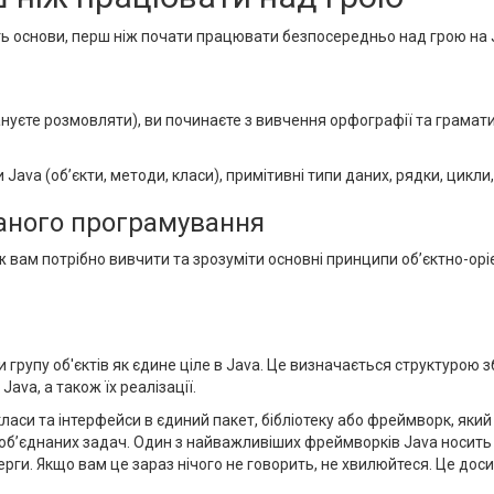
ь основи, перш ніж почати працювати безпосередньо над грою на 
ануєте розмовляти), ви починаєте з вивчення орфографії та грамати
ava (об’єкти, методи, класи), примітивні типи даних, рядки, цикли,
аного програмування
ож вам потрібно вивчити та зрозуміти основні принципи об’єктно-ор
 групу об'єктів як єдине ціле в Java. Це визначається структурою 
Java, а також їх реалізації.
класи та інтерфейси в єдиний пакет, бібліотеку або фреймворк, як
б’єднаних задач. Один з найважливіших фреймворків Java носить ім
 черги. Якщо вам це зараз нічого не говорить, не хвилюйтеся. Це до