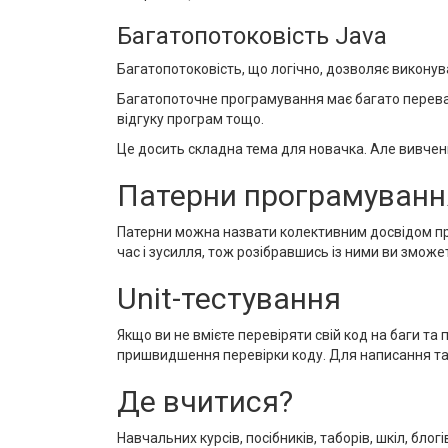
Багатопотоковість Java
Багатопотоковість, що логічно, дозволяє виконув
Багатопоточне програмування має багато переваг
відгуку програм тощо.
Це досить складна тема для новачка. Але вивченн
Патерни програмуванн
Патерни можна назвати колективним досвідом про
час і зусилля, тож розібравшись із ними ви зможе
Unit-тестування
Якщо ви не вмієте перевіряти свій код на баги та
пришвидшення перевірки коду. Для написання таки
Де вчитися?
Навчальних курсів, посібників, таборів, шкіл, бло