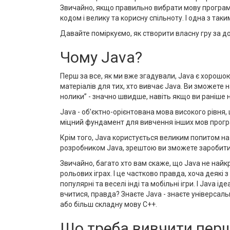
Звичайно, якщо правильно вибрати мову програму
кодом і велику та корисну спільноту. І одна з таки
Давайте поміркуємо, як створити власну гру за 
Чому Java?
Перш за все, як ми вже згадували, Java є хорошою м
матеріалів для тих, хто вивчає Java. Ви зможете 
нолики” - значно швидше, навіть якщо ви раніше
Java - об’єктно-орієнтована мова високого рівня,
міцний фундамент для вивчення інших мов прог
Крім того, Java користується великим попитом на 
розробником Java, зрештою ви зможете заробит
Звичайно, багато хто вам скаже, що Java не найк
рольових іграх. І це частково правда, хоча деякі
популярні та веселі інді та мобільні ігри. І Java
вчитися, правда? Знаєте Java - знаєте універсал
або більш складну мову C++.
Що треба вивчити пер