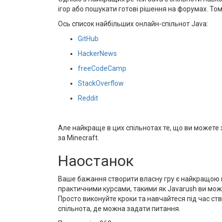
ігор або пошукати готові рішення на форумах. То
Ось список найбільших онлайн-спільнот Java:
GitHub
HackerNews
freeCodeCamp
StackOverflow
Reddit
Але найкраще в цих спільнотах те, що ви можете з
за Minecraft.
Наостанок
Ваше бажання створити власну гру є найкращою м
практичними курсами, такими як Javarush ви може
Просто виконуйте кроки та навчайтеся під час ст
спільнота, де можна задати питання.