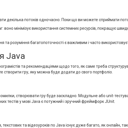
ати декілька потоків одночасно. Поки що ви можете сприймати пото
: воно мінімізує використання системних ресурсів, покращує швидк
я та розуміння багатопоточності є важливим і часто використовуєт
я Java
грамістів та рекомендаціями щодо того, як саме треба структуру
те створити гру, яку можна буде додати до свого портфоліо.
 помилки, створювати гру буде заскладно. Модульне або unit-тестув
х тестів у мові Java є потужний і зручний фреймфорк JUnit.
гів, текстових та відеоуроків по Java існує дуже багато, як онлайн, 