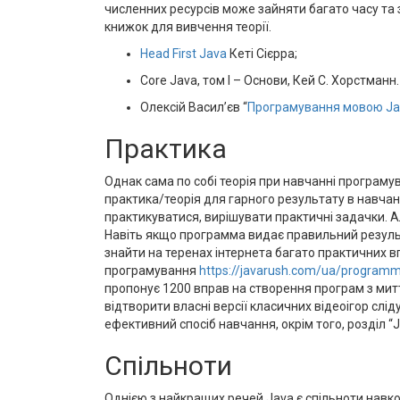
численних ресурсів може зайняти багато часу та з
книжок для вивчення теорії.
Head First Java
Кеті Сієрра;
Core Java, том I – Основи, Кей С. Хорстман
Олексій Васил’єв “
Програмування мовою Ja
Практика
Однак сама по собі теорія при навчанні програму
практика/теорія для гарного результату в навчанн
практикуватися, вирішувати практичні задачки. Ал
Навіть якщо программа видає правильний результ
знайти на теренах інтернета багато практичних вп
програмування
https://javarush.com/ua/programm
пропонує 1200 вправ на створення програм з митт
відтворити власні версії класичних відеоігор слід
ефективний спосіб навчання, окрім того, розділ “
Спільноти
Однією з найкращих речей Java є спільноти навко