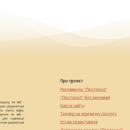
Про проект
Реклама на "Протокол"
"Протокол" без реклами!
міщену на веб -
Карта сайту
цією розуміються
а, скани, відео,
Тендер на юридичну послугу
іщених на веб -
 для індексації
Угода користувача
анням розуміється
Допомогти ресурсу "Протокол"