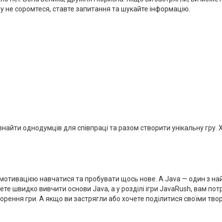
му не соромтеся, ставте запитання та шукайте інформацію.
найти однодумців для співпраці та разом створити унікальну гру. Х
отивацією навчатися та пробувати щось нове. А Java — один з на
те швидко вивчити основи Java, а у розділі ігри JavaRush, вам по
ворення гри. А якщо ви застрягли або хочете поділитися своїми тво