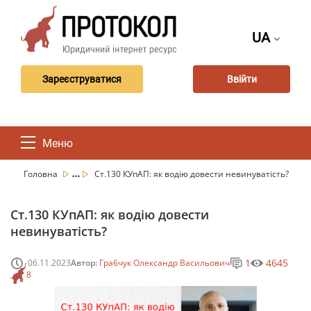
UA
Зареєструватися
Ввійти
Меню
...
Головна
Ст.130 КУпАП: як водію довести невинуватість?
Ст.130 КУпАП: як водію довести
невинуватість?
1
4645
06.11.2023
Автор:
Грабчук Олександр Васильович
8