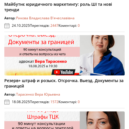
Майбутнє юридичного маркетингу: роль ШІ та нові
тренди
Автор:
Рикова Владислава В'ячеславівна
24.10.2025
Переглядів:
2447
Коментарі:
0
Резерв+ штраф и розыск. Отсрочка. Выезд. Документы за
границей
Автор:
Тарасенко Вера Юрьевна
18.08.2025
Переглядів:
1572
Коментарі:
0