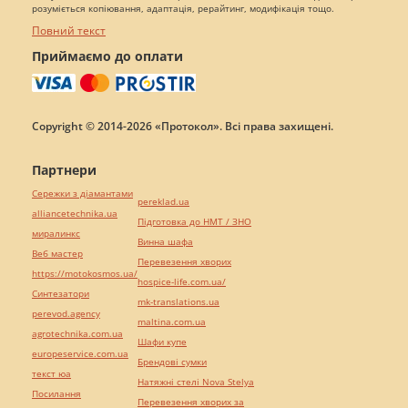
розуміється копіювання, адаптація, рерайтинг, модифікація тощо.
Повний текст
Приймаємо до оплати
Copyright © 2014-2026 «Протокол». Всі права захищені.
Партнери
Сережки з діамантами
pereklad.ua
alliancetechnika.ua
Підготовка до НМТ / ЗНО
миралинкс
Винна шафа
Веб мастер
Перевезення хворих
https://motokosmos.ua/
hospice-life.com.ua/
Синтезатори
mk-translations.ua
perevod.agency
maltina.com.ua
agrotechnika.com.ua
Шафи купе
europeservice.com.ua
Брендові сумки
текст юа
Натяжні стелі Nova Stelya
Посилання
Перевезення хворих за