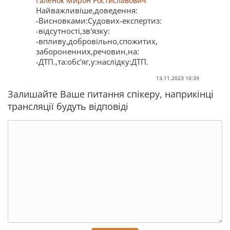
Галенок Мирон Ростиславович
Найважливіше,доведення:
-Висновками:Судових-експертиз:
-відсутності,зв'язку:
-впливу,добровільно,спожитих,
забороненних,речовин,на:
-ДТП.,та:обс'яг,у:наслідку:ДТП.
13.11.2023 10:39
Залишайте Ваше питання спікеру, наприкінці
трансляції будуть відповіді