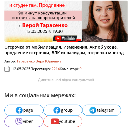
Отсрочка от мобилизация. Изменения. Акт об уходе,
продление отсрочки, ВЛК инвалидам, отсрочка многод
Автор:
Тарасенко Вера Юрьевна
12.05.2025
Переглядів:
2214
Коментарі:
0
Дивитись всі відео консультації
Ми в соціальних мережах:
page
group
telegram
viber
youtube