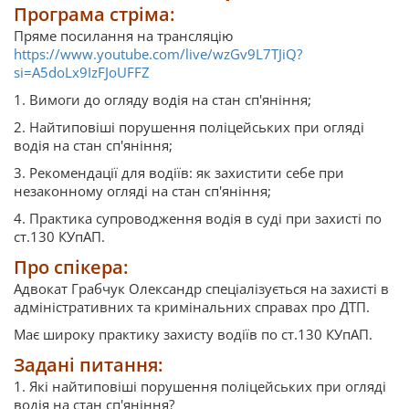
Програма стріма:
Пряме посилання на трансляцію
https://www.youtube.com/live/wzGv9L7TJiQ?
si=A5doLx9IzFJoUFFZ
1. Вимоги до огляду водія на стан сп'яніння;
2. Найтиповіші порушення поліцейських при огляді
водія на стан сп'яніння;
3. Рекомендації для водіїв: як захистити себе при
незаконному огляді на стан сп'яніння;
4. Практика супроводження водія в суді при захисті по
ст.130 КУпАП.
Про спікера:
Адвокат Грабчук Олександр спеціалізується на захисті в
адміністративних та кримінальних справах про ДТП.
Має широку практику захисту водіїв по ст.130 КУпАП.
Задані питання:
1. Які найтиповіші порушення поліцейських при огляді
водія на стан сп'яніння?