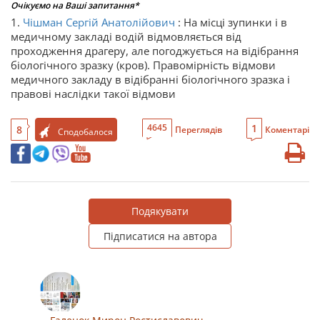
Очікуємо на Ваші запитання*
1.
Чішман Сергій Анатолійович
: На місці зупинки і в
медичному закладі водій відмовляється від
проходження драгеру, але погоджується на відібрання
біологічного зразку (кров). Правомірність відмови
медичного закладу в відібранні біологічного зразка і
правові наслідки такої відмови
1
4645
8
Переглядів
Коментарі
Сподобалося
Подякувати
Підписатися на автора