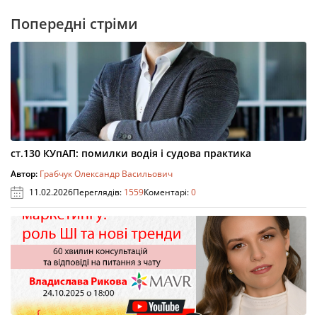
Попередні стріми
ст.130 КУпАП: помилки водія і судова практика
Автор:
Грабчук Олександр Васильович
11.02.2026
Переглядів:
1559
Коментарі:
0