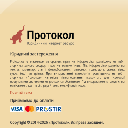
Юридичні застереження
Protocol.ua є власником авторських прав на інформацію, розміщену на веб -
сторінках даного ресурсу, якщо не вказано інше. Під інформацією розуміються
тексти, коментарі, статті, фотозображення, малюнки, ящик-шота, скани, відео,
аудіо, інші матеріали. При використанні матеріалів, розміщених на веб -
сторінках «Протокол» наявність гіперпосилання відкритого для індексації
пошуковими системами на protocol.ua обов`язкове. Під використанням розуміється
копіювання, адаптація, рерайтинг, модифікація тощо.
Повний текст
Приймаємо до оплати
Copyright © 2014-2026 «Протокол». Всі права захищені.