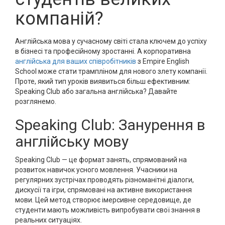
компаній?
Англійська мова у сучасному світі стала ключем до успіху
в бізнесі та професійному зростанні. А корпоративна
англійська для ваших співробітників
з Empire English
School може стати трампліном для нового злету компанії.
Проте, який тип уроків виявиться більш ефективним:
Speaking Club або загальна англійська? Давайте
розглянемо.
Speaking Club: Занурення в
англійську мову
Speaking Club — це формат занять, спрямований на
розвиток навичок усного мовлення. Учасники на
регулярних зустрічах проводять різноманітні діалоги,
дискусії та ігри, спрямовані на активне використання
мови. Цей метод створює імерсивне середовище, де
студенти мають можливість випробувати свої знання в
реальних ситуаціях.