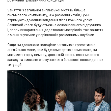
розуміння граматичних концепцій.
Заняття із загальної англійської містять більше
письмового компоненту, ніж розмовні клуби, і учні
отримують домашнє завдання після кожного уроку.
Зазвичай класи будуються на основі певного підручника.
І, попри використання додаткових матеріалів, такі заняття
є менш гнучкими у порівнянні з розмовними клубами.
Якщо ви досконало володієте загальною граматикою
англійської мови, вам буде комфортно розмовляти, ви
матимете гарну вимову, достатній рівень словникового
запасу та зможете спілкуватися в більшості повсякденних
ситуацій.