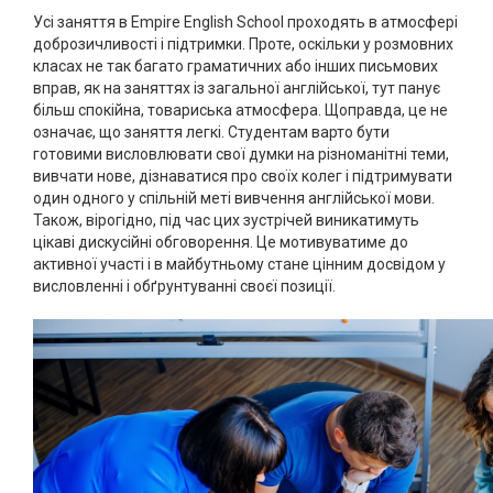
Усі заняття в Empire English School проходять в атмосфері
доброзичливості і підтримки. Проте, оскільки у розмовних
класах не так багато граматичних або інших письмових
вправ, як на заняттях із загальної англійської, тут панує
більш спокійна, товариська атмосфера. Щоправда, це не
означає, що заняття легкі. Студентам варто бути
готовими висловлювати свої думки на різноманітні теми,
вивчати нове, дізнаватися про своїх колег і підтримувати
один одного у спільній меті вивчення англійської мови.
Також, вірогідно, під час цих зустрічей виникатимуть
цікаві дискусійні обговорення. Це мотивуватиме до
активної участі і в майбутньому стане цінним досвідом у
висловленні і обґрунтуванні своєї позиції.