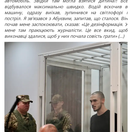
автомобіль. Звідки там могла взятися дитина?! Все
відбувалося максимально швидко. Водій вскочив в
машину, одразу виїхав, зупинився на світлофорі і
постріл. Я зв’язався з Абуєвим, запитав, що сталося. Він
почав мене заспокоювати, сказав: «Це дезінформація. У
мене там праюцюють журналісти. Це все вкид, щоб
виконавці здалися, щоб у них почала совість грати» (…)