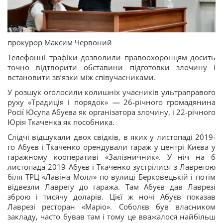
прокурор Максим Червоний
Телефонні трафіки дозволили правоохоронцям досить
точно відтворити обставини підготовки злочину і
встановити звʼязки між співучасниками.
У розшук оголосили колишніх учасників ультраправого
руху «Традиція і порядок»
—
26-річного громадянина
Росії Юсупа Абуєва як організатора злочину, і 22-річного
Юрія Ткаченка як пособника.
Слідчі відшукали двох свідків, в яких у листопаді 2019-
го Абуєв і Ткаченко орендували гараж у центрі Києва у
гаражному кооперативі «Залізничник». У ніч на 6
листопада 2019 Абуєв і Ткаченко зустрілися з Лаврегою
біля ТРЦ «Лавіна Молл» по вулиці Берковецькій і потім
відвезли Лаврегу до гаража. Там Абуєв дав Лаврезі
зброю і тисячу доларів. Цієї ж ночі Абуєв показав
Лаврезі ресторан «Маріо». Соболєв був власником
закладу, часто бував там і тому це вважалося найбільш