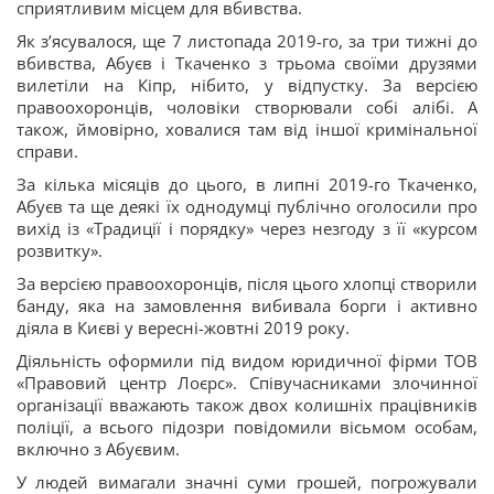
сприятливим місцем для вбивства.
Як зʼясувалося, ще 7 листопада 2019-го, за три тижні до
вбивства, Абуєв і Ткаченко з трьома своїми друзями
вилетіли на Кіпр, нібито, у відпустку. За версією
правоохоронців, чоловіки створювали собі алібі. А
також, ймовірно, ховалися там від іншої кримінальної
справи.
За кілька місяців до цього, в липні 2019-го Ткаченко,
Абуєв та ще деякі їх однодумці публічно оголосили про
вихід із «Традиції і порядку» через незгоду з її «курсом
розвитку».
За версією правоохоронців, після цього хлопці створили
банду, яка на замовлення вибивала борги і активно
діяла в Києві у вересні-жовтні 2019 року.
Діяльність оформили під видом юридичної фірми ТОВ
«Правовий центр Лоєрс». Співучасниками злочинної
організації вважають також двох колишніх працівників
поліції, а всього підозри повідомили вісьмом особам,
включно з Абуєвим.
У людей вимагали значні суми грошей, погрожували