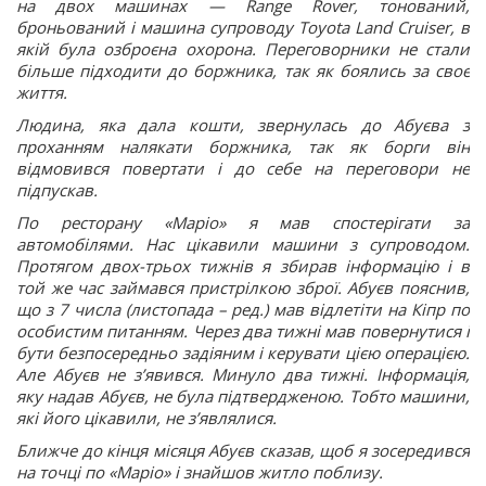
на двох машинах — Range Rover, тонований,
броньований і машина супроводу Toyota Land Cruiser, в
якій була озброєна охорона. Переговорники не стали
більше підходити до боржника, так як боялись за своє
життя.
Людина, яка дала кошти, звернулась до Абуєва з
проханням налякати боржника, так як борги він
відмовився повертати і до себе на переговори не
підпускав.
По ресторану «Маріо» я мав спостерігати за
автомобілями. Нас цікавили машини з супроводом.
Протягом двох-трьох тижнів я збирав інформацію і в
той же час займався пристрілкою зброї. Абуєв пояснив,
що з 7 числа (листопада – ред.) мав відлетіти на Кіпр по
особистим питанням. Через два тижні мав повернутися і
бути безпосередньо задіяним і керувати цією операцією.
Але Абуєв не зʼявився. Минуло два тижні. Інформація,
яку надав Абуєв, не була підтвердженою. Тобто машини,
які його цікавили, не зʼявлялися.
Ближче до кінця місяця Абуєв сказав, щоб я зосередився
на точці по «Маріо» і знайшов житло поблизу.