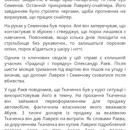
Семенов. Останній прикривав Лаврегу-снайпера. Його
завданням було стріляти чергами, щоби противник не
вирахував, що працює снайпер.
На руках у Семенова був порох. Але він заперечував, що
контактував зі зброєю і стверджує, що порох лишився з
навчання. Пояснював, якщо кілька днів походити на
стрільбище без рукавичок, то залишаться порохові
опіки, порох вʼїдається у шкіру і нігті.
Одним із ключових свідків у цій справі є колишній
учасник «Традиції і порядку» Олександр Раєв. Після
шести місяців тримання під вартою він пішов на угоду і
визнав, що допоміг Лаврезі і Семенову сховатися після
вбивства.
У суді Раєв повідомив, що Ткаченко був у курсі ситуації і
використовував його в темну. На прохання Ткаченка
він займався переоформленням для продажу
автомобіля, фактичним власником якого вважався
Абуєв. 3 тисячі доларів із продажу за вказівкою
Ткаченка він дав Лаврезі на витрати. Як словами Раєва,
за дорученням Ткаченка він купив Лаврезі підроблений