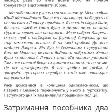
паспорт, разів зо пʼять возив його на полігон
тренуватися відстрілювати зброю.
—
Ми побачилися у день скоєння злочину. Мене набрав
Юрій Миколайович Ткаченко і сказав, що треба десь на
ніч поселити Лаврегу терміново. Я не хотів нікуди їхати,
бо якесь сімейне свято було, я випив вино, не хотів
сідати за кермо, але погодився… Мене набрав Лаврега і
сказав, щоб я підʼїжджав на [вулицю] Стеценка, де він
тоді тимчасово мешкав. Я на таксі приїхав. До мене
вийшов Лаврега. Він був із Семеновим і представив
його як Морячка, як свого бойового побратима. Хлопці
були схвильовані. Лаврега каже: «Ти новини дивився?
Там таке сталося! Якщо ти дивився новини, то це не ми.
Це все дезінформація. Я все зробив як треба». Я
зрозумів, що справа недобра і хотів вже пошвидше
відправити їх.
Раєв домовився із колишнім однокласником, що
Лаврега і Семенов переночують у нього в гуртожитку.
Наступного дня їх там виявили працівники поліції.
Затримання пособника два