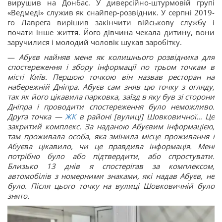
вирушив на Донбас. У диверсійно-штурмовій групі
«Ведмеді» служив як снайпер-розвідник. У серпні 2019-
го Лаврега вирішив закінчити військову службу і
почати інше життя. Його дівчина чекала дитину, вони
заручилися і молодий чоловік шукав заробітку.
—
Абуєв найняв мене як колишнього розвідника для
спостереження і збору інформації по трьом точкам в
місті Київ. Першою точкою він назвав ресторан на
набережній Дніпра. Абуєв сам зняв цю точку з огляду,
так як його цікавила парковка, заїзд в яку був зі сторони
Дніпра і проводити спостереження було неможливо.
Друга точка —
ЖК
в районі [вулиці] Шовковичної… Це
закритий комплекс. За наданою Абуєвим інформацією,
там проживала особа, яка змінила місце проживання і
Абуєва цікавило, чи це правдива інформація. Мені
потрібно було або підтвердити, або спростувати.
Близько 13 днів я спостерігав за комплексом,
автомобілів з номерними знаками, які надав Абуєв, не
було. Після цього точку на вулиці Шовковичній було
знято.