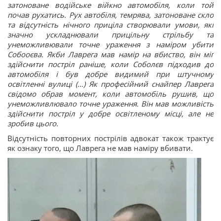
затоноване водійське війкно автомобіля, коли той
почав рухатись. Рух автобіля, темрява, затоноване скло
та відсутність нічного приціла створювали умови, які
значно ускладнювали прицільну стрільбу та
унеможливювали точне ураження з наміром убити
Собооєва. Якби Лаврега мав намір на вбиство, він міг
здійснити постріл раніше, коли Соболєв підходив до
автомобіля і був добре видимий при штучному
освітленні вулиці (…) Як професійний снайпер Лаврега
свідомо обрав момент, коли автомобіль рушив, що
унеможливлювало точне ураження. Він мав можливість
здійснити постріл у добре освітленому місці, але не
зробив цього.
Відсутність повторних пострілів адвокат також трактує
як ознаку того, що Лаврега не мав наміру вбивати.