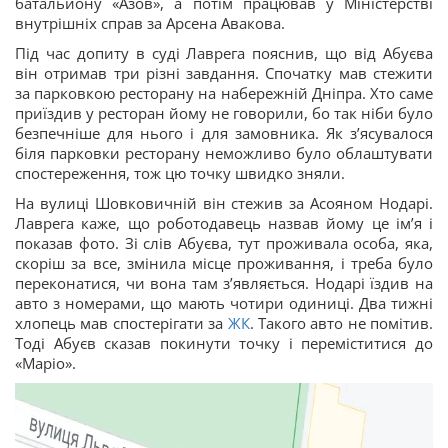
батальйону «Азов», а потім працював у Міністерстві
внутрішніх справ за Арсена Авакова.
Під час допиту в суді Лаврега пояснив, що від Абуєва
він отримав три різні завдання. Спочатку мав стежити
за парковкою ресторану на набережній Дніпра. Хто саме
приїздив у ресторан йому не говорили, бо так ніби було
безпечніше для нього і для замовника. Як зʼясувалося
біля парковки ресторану неможливо було облаштувати
спостереження, тож цю точку швидко зняли.
На вулиці Шовковичній він стежив за Асояном Нодарі.
Лаврега каже, що роботодавець назвав йому це імʼя і
показав фото. Зі слів Абуєва, тут проживала особа, яка,
скоріш за все, змінила місце проживання, і треба було
переконатися, чи вона там зʼявляється. Нодарі їздив на
авто з номерами, що мають чотири одиниці. Два тижні
хлопець мав спостерігати за
ЖК
. Такого авто не помітив.
Тоді Абуєв сказав покинути точку і переміститися до
«Маріо».