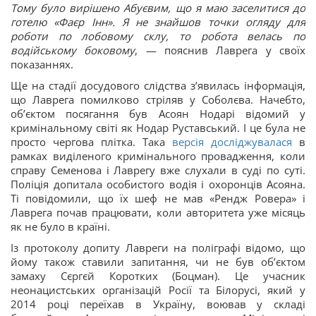
Тому було вирішено Абуєвим, що я маю заселитися до
готелю «Фаєр Інн». Я не знайшов точки огляду для
роботи по лобовому склу, то робота велась по
водійському боковому
, — пояснив Лаврега у своїх
показаннях.
Ще на стадії досудового слідства зʼявилась інформація,
що Лаврега помилково стріляв у Соболєва. Начебто,
обʼєктом посягання був Асоян Нодарі відомий у
кримінальному світі як Нодар Руставський. І це була не
просто чергова плітка. Така
версія досліджувалася
в
рамках виділеного кримінального провадження, коли
справу Семенова і Лаврегу вже слухали в суді по суті.
Поліція допитала особистого водія і охоронців Асояна.
Ті повідомили, що їх шеф не мав «Рендж Ровера» і
Лаврега почав працювати, коли авторитета уже місяць
як не було в країні.
Із протоколу допиту Лавреги на поліграфі відомо, що
йому також ставили запитання, чи не був обʼєктом
замаху Сєргєй Коротких (Боцман). Це учасник
неонацистських організацій Росії та Білорусі, який у
2014 році переїхав в Україну, воював у складі