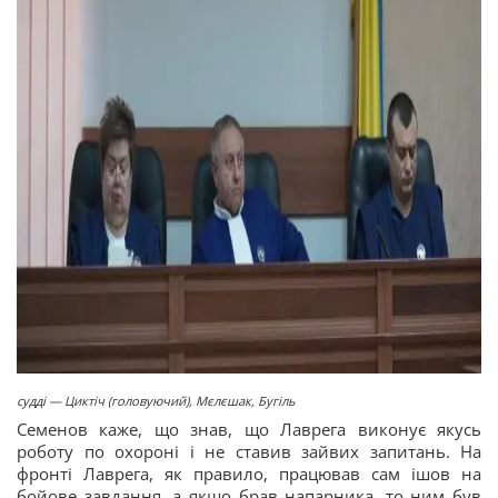
судді — Циктіч (головуючий), Мєлєшак, Бугіль
Семенов каже, що знав, що Лаврега виконує якусь
роботу по охороні і не ставив зайвих запитань. На
фронті Лаврега, як правило, працював сам ішов на
бойове завдання, а якщо брав напарника, то ним був