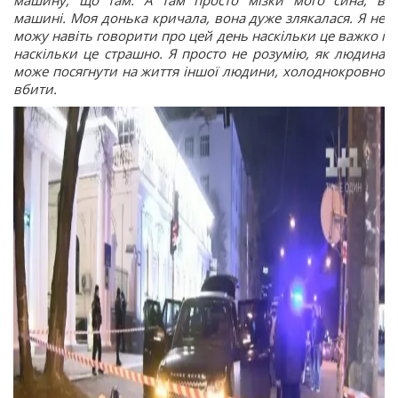
машину, що там. А там просто мізки мого сина, в
машині. Моя донька кричала, вона дуже злякалася. Я не
можу навіть говорити про цей день наскільки це важко і
наскільки це страшно. Я просто не розумію, як людина
може посягнути на життя іншої людини, холоднокровно
вбити.