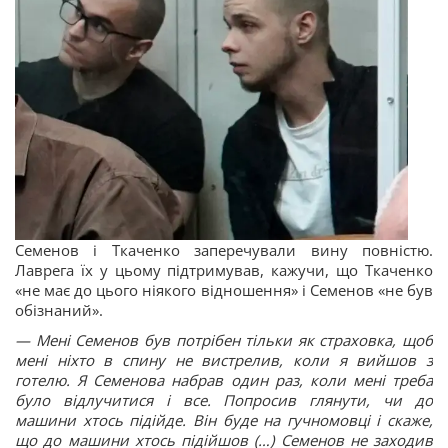
Семенов і Ткаченко заперечували вину повністю.
Лаврега їх у цьому підтримував, кажучи, що Ткаченко
«не має до цього ніякого відношення» і Семенов «не був
обізнаний».
— Мені Семенов був потрібен тільки як страховка, щоб
мені ніхто в спину не вистрелив, коли я вийшов з
готелю. Я Семенова набрав один раз, коли мені треба
було відлучитися і все. Попросив глянути, чи до
машини хтось підійде. Він буде на гучномовці і скаже,
що до машини хтось підійшов (…) Семенов не заходив