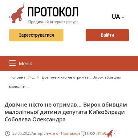
UA
Зареєструватися
Ввійти
Меню
...
Головна
Довічне ніхто не отримав... Вирок вбивцям
малолітн...
Довічне ніхто не отримав... Вирок вбивцям
малолітньої дитини депутата Київоблради
Соболєва Олександра
0
3159
23.06.2025
Автор:
Лента от Протокола
7