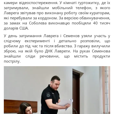
камери відеоспостереження. У кімнаті гуртожитку, де їх
затримували, знайшли мобільний телефон, з якого
Лаврега звітував про виконану роботу своїм кураторам,
які перебували за кордоном. За версією обвинувачення,
за замах на Соболєва виконавцю пообіцяли 40 тисяч
доларів США.
У день затримання Лаврега і Семенов узяли участь у
слідчому експерименті і детально розповіли, що
робили до під час та після вбивства. З гаражу вилучили
зброю, на якій було ДНК Лавреги. На руках Семенова
знайшли сліди речовини, що містить продукти
пострілу.