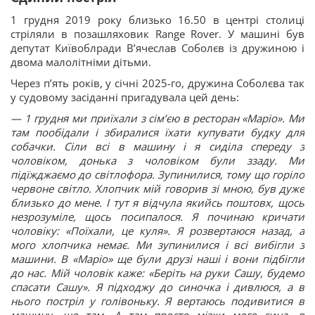
1 грудня 2019 року близько 16.50 в центрі столиці
стріляли в позашляховик Range Rover. У машині був
депутат Київоблради Вʼячеслав Соболєв із дружиною і
двома малолітніми дітьми.
Через пʼять років, у січні 2025-го, дружина Соболєва так
у судовому засіданні пригадувала цей день:
—
1 грудня ми приїхали з сімʼєю в ресторан «Маріо». Ми
там пообідали і збиралися їхати купувати будку для
собачки. Сіли всі в машину і я сиділа спереду з
чоловіком, донька з чоловіком були ззаду. Ми
підїжджаємо до світлофора. Зупинилися, тому що горіло
червоне світло. Хлопчик мій говорив зі мною, був дуже
близько до мене. І тут я відчула якийсь поштовх, щось
незрозуміле, щось посипалося. Я починаю кричати
чоловіку: «Поїхали, це куля». Я розвертаюся назад, а
мого хлопчика немає. Ми зупинилися і всі вибігли з
машини. В «Маріо» ще були друзі наші і вони підбігли
до нас. Мій чоловік каже: «Беріть на руки Сашу, будемо
спасати Сашу». Я підходжу до синочка і дивлюся, а в
нього постріл у голівоньку. Я вертаюсь подивитися в