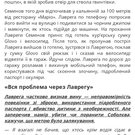
пошти», в якій зробив отвір для ствола гвинтівки.
Семенов того дня відпочивав у кальянній за 100 метрів
від ресторану «Маріо». Лаврега по телефону попросив
його вийти на вулицю і подивитися за чорним джипом
і маякнути, як хтось підійде до машини. На прохання
Лавреги Семенов приніс під готель курʼєрську сумку
Glovo і велосипед. Після того, як пролунав постріл
Лаврега вийшов із готелю, зустрівся із Лаврегою, поклав
у сумку Glovo свій рюкзак і і сказав на велосипеді
відвезти її в гараж. Йдучи слідом. Лаврега по дорозі до
гаражу розламав і викинув мобільний телефон, яким
користувався під час скоєння злочину, підроблений
паспорт і окуляри.
«Вся проблема через Лаврегу»
Лаврега частково визнав вину — неправомірність
поведінки зі зброєю, використання підробленого
паспорта і вбивство дитини з необережності. Але
заперечив намір убити чи поранити Соболєва,
кажучи, що метою було залякування.
—
Я взагалі не бачив, що хтось крім водія сідає в