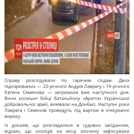
Справу розслідували по гарячим слідам. Двох
підозрюваних — 20-річного Андрія Лаврегу і 19-річного
Євгена Семенова — затримали вже наступного дня.
Вони колишні бійці батальйону «Аратта» Української
добровольчої армії, воювали на Донбасі. Наступні роки
Лаврега і Семенов проведуть під вартою в очікуванні
вироку.
Із доказів, що розглядалися в судових засіданнях,
відомо, що хлопців на місці злочину зафіксували