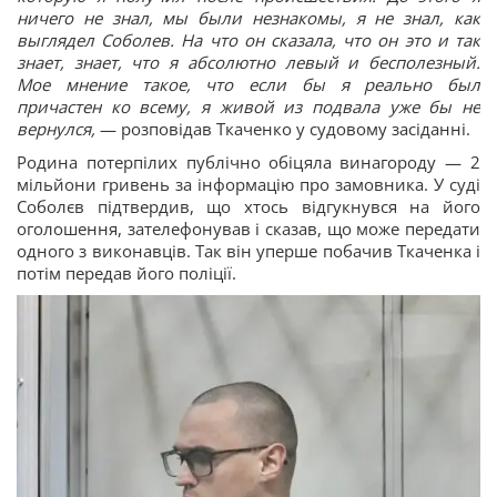
ничего не знал, мы были незнакомы, я не знал, как
выглядел Соболев. На что он сказала, что он это и так
знает, знает, что я абсолютно левый и бесполезный.
Мое мнение такое, что если бы я реально был
причастен ко всему, я живой из подвала уже бы не
вернулся,
— розповідав Ткаченко у судовому засіданні.
Родина потерпілих публічно обіцяла винагороду — 2
мільйони гривень за інформацію про замовника. У суді
Соболєв підтвердив, що хтось відгукнувся на його
оголошення, зателефонував і сказав, що може передати
одного з виконавців. Так він уперше побачив Ткаченка і
потім передав його поліції.