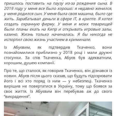
пришлось поставить на паузу из-за рождения сына. В
2019 году у меня все было хорошо: я недавно женился,
у меня родился сын. У меня была своя машина, было где
жить. Зарабатывал деньги в сфере ІТ, в крипте. Я хотел
создать охранную фирму. У меня и моих товарищей
были планы ехать на Кипр и открывать игровые залы,
казино. Жизнь только начиналась. Я бы никогда не
испортил свою жизнь участием в криминале.
Із Абуєвим, як підтвердив Ткаченко, вони
познайомилися приблизно у 2018 році і мали дружні
стосунки. За спів Ткаченка, Абуєв був адекватним,
хорошим, душею компанії.
Про те, що сталося, як говорив Ткаченко, він дізнався із
новин. Абуєв після цього сказав, що будуть підозрювати
його і всі хто поряд із ним — у небезпеці. Ткаченко
вирішив не повертатися в Україну, тому що боявся за
своє життя. Із Абуєвим він перебував аж до свого
“викрадення”.