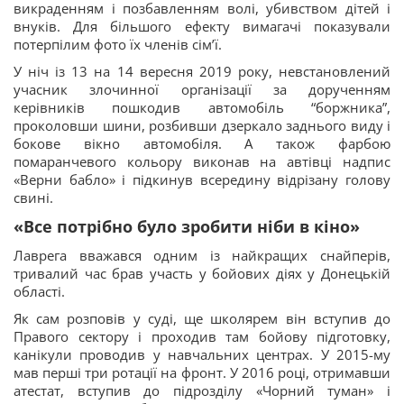
викраденням і позбавленням волі, убивством дітей і
внуків. Для більшого ефекту вимагачі показували
потерпілим фото їх членів сімʼї.
У ніч із 13 на 14 вересня 2019 року, невстановлений
учасник злочинної організації за дорученням
керівників пошкодив автомобіль “боржника”,
проколовши шини, розбивши дзеркало заднього виду і
бокове вікно автомобіля. А також фарбою
помаранчевого кольору виконав на автівці надпис
«Верни бабло» і підкинув всередину відрізану голову
свині.
«Все потрібно було зробити ніби в кіно»
Лаврега вважався одним із найкращих снайперів,
тривалий час брав участь у бойових діях у Донецькій
області.
Як сам розповів у суді, ще школярем він вступив до
Правого сектору і проходив там бойову підготовку,
канікули проводив у навчальних центрах. У 2015-му
мав перші три ротації на фронт. У 2016 році, отримавши
атестат, вступив до підрозділу «Чорний туман» і