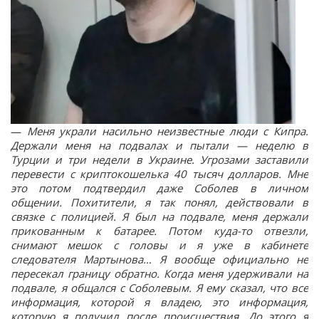
—
Меня украли насильно неизвестные люди с Кипра.
Держали меня на подвалах и пытали
—
неделю в
Турции и три недели в Украине. Угрозами заставили
перевести с криптокошелька 40 тысяч долларов. Мне
это потом подтвердил даже Соболев в личном
общении. Похитители, я так понял, действовали в
связке с полицией. Я был на подвале, меня держали
прикованным к батарее. Потом куда-то отвезли,
снимают мешок с головы и я уже в кабинете
следователя Мартынова… Я вообще официально не
пересекал границу обратно. Когда меня удерживали на
подвале, я общался с Соболевым. Я ему сказал, что все
информация, которой я владею, это информация,
которую я получил после происшествия. До этого я