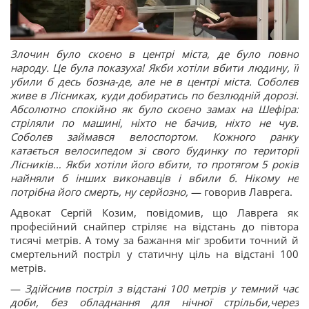
Злочин було скоєно в центрі міста, де було повно
народу. Це була показуха! Якби хотіли вбити людину, її
убили б десь бозна-де, але не в центрі міста. Соболєв
живе в Лісниках, куди добиратись по безлюдній дорозі.
Абсолютно спокійно як було скоєно замах на Шефіра:
стріляли по машині, ніхто не бачив, ніхто не чув.
Соболєв займався велоспортом. Кожного ранку
катається велосипедом зі свого будинку по території
Лісників… Якби хотіли його вбити, то протягом 5 років
найняли б інших виконавців і вбили б. Нікому не
потрібна його смерть, ну серйозно,
— говорив Лаврега.
Адвокат Сергій Козим, повідомив, що Лаврега як
професійний снайпер стріляє на відстань до півтора
тисячі метрів. А тому за бажання міг зробити точний й
смертельний постріл у статичну ціль на відстані 100
метрів.
—
Здійснив постріл з відстані 100 метрів у темний час
доби, без обладнання для нічної стрільби,через