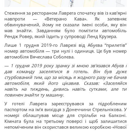
Стеження за рестораном Лаврега спочатку вів із кавʼярні
навпроти — «Ветерано Кава». Як запевняє
обвинувачений, йому не сказали імені особи, яку він
мав знайти. Завданням було помітити автомобіль
Рендж Ровер, який їздить у супроводі Ленд Крузера.
Лише 1 грудня 2019-го Лаврезі від Абуєва “прилетів”
номер автомобіля — три нулі і одиниця. Це був номер
автомобіля Вячеслава Соболєва.
—
1 грудня 2019 року зранку зі мною звʼязався Абуєв і
дав команду заселятися в готель. Він був дуже
стурбований тим, що за місяць я жодного разу не бачив
автомобіля, який його цікавив. Сказав: «Заселяйся
навіть на тиждень, дивись навіть сутками, але ти
повинен знайти ту машину.
У готелі Лаврега зареєструвався за підробленим
паспортом на імʼя вихідця з Донеччини Стрельнікова. У
номері облаштував місце для стрільби на балконі.
Кімната була на третьому поверсі і щоб залишитися
непоміченим він скористався великою коробкою «Нової