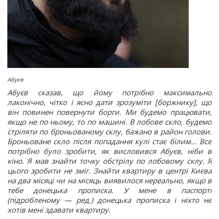
Абуєв
Абуєв сказав, що йому потрібно максимально
лаконічно, чітко і ясно дати зрозуміти [боржнику], що
він повинен повернути борги. Ми будемо працювати,
якщо не по ньому, то по машині. В лобове скло, будемо
стріляти по броньованому склу, бажано в район голови.
Броньоване скло після попадання кулі стає білим… Все
потрібно було зробити, як висловився Абуєв, ніби в
кіно. Я мав знайти точку обстрілу по лобовому склу. Я
цього зробити не зміг. Знайти квартиру в центрі Києва
на два місяці чи на місяць виявилося нереально, якщо в
тебе донецька прописка. У мене в паспорті
(підробленому
—
ред.) донецька прописка і ніхто не
хотів мені здавати квартиру.