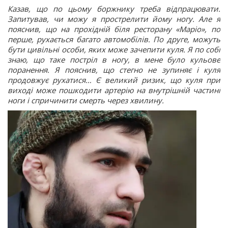
Казав, що по цьому боржнику треба відпрацювати.
Запитував, чи можу я прострелити йому ногу. Але я
пояснив, що на прохідній біля ресторану «Маріо», по
перше, рухається багато автомобілів. По друге, можуть
бути цивільні особи, яких може зачепити куля. Я по собі
знаю, що таке постріл в ногу, в мене було кульове
поранення. Я пояснив, що стегно не зупиняє і куля
продовжує рухатися… Є великий ризик, що куля при
виході може пошкодити артерію на внутрішній частині
ноги і спричинити смерть через хвилину.