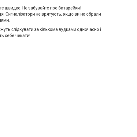
те швидко. Не забувайте про батарейки!
сця. Сигналізатори не врятують, якщо ви не обрали
енями.
жуть слідкувати за кількома вудками одночасно і
ть себе чекати!