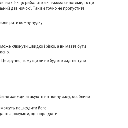
я всіх. Якщо рибалите з кількома снастями, то це
альний дзвіночок". Так ви точно не пропустите
 перевіряти кожну вудку.
може клюнути швидко і різко, а ви маєте бути
часно.
 Це зручно, тому що ви не будете сидіти, тупо
иби не завжди атакують на повну силу, особливо
га можуть пошкодити його.
дасть зрозуміти, що пора діяти.