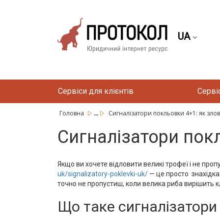
UA
Сервіси для клієнтів
Серві
...
Головна
Сигналізатори покльовки 4+1: як злови
Сигналізатори покл
Якщо ви хочете відловити великі трофеї і не про
uk/signalizatory-poklevki-uk/
— це просто знахідка 
точно не пропустиш, коли велика риба вирішить к
Що таке сигналізатори