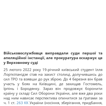
Військовослужбовця виправдали суди першої та
апеляційної інстанції, але прокуратура оскаржує це
у Верховному суді
25 лютого 2022 року 19-річний київський студент Ілля
Лорткіпанідзе став на захист столиці, долучившись до
сил ТРО та взявши до рук зброю. До 4 березня він брав
участь у боях на Київщині, де захищав Гостомель,
Ірпінь і Бородянку. Зараз він продовжує боронити
країну у складі Сил Оборони України, але вже два роки
над ним нависає перспектива опинитися за ґратами за
ч. 1 ст.
263
КК
України (носіння, зберігання, придбання,