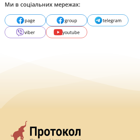
Ми в соціальних мережах:
page
group
telegram
viber
youtube