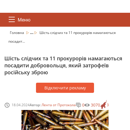
Меню
...
Головна
Шість слідчих та 11 прокурорів намагаються
посадит...
Шість слідчих та 11 прокурорів намагаються
посадити добровольця, який затрофеїв
російську зброю
Відключити рекламу
0
3070
18.04.2024
Автор:
Лента от Протокола
3