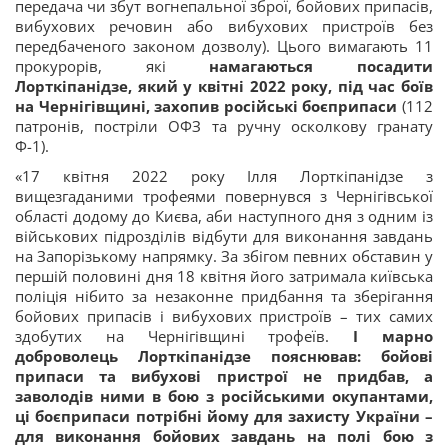
передача чи збут вогнепальної зброї, бойових припасів,
вибухових речовин або вибухових пристроїв без
передбаченого законом дозволу). Цього вимагають 11
прокурорів, які
намагаються посадити
Лорткіпанідзе, який у квітні 2022 року, під час боїв
на Чернігівщині, захопив російські боєприпаси
(112
патронів, постріли ОФЗ та ручну осколкову гранату
Ф-1).
«17 квітня 2022 року Ілля Лорткіпанідзе з
вищезгаданими трофеями повернувся з Чернігівської
області додому до Києва, аби наступного дня з одним із
військових підрозділів відбути для виконання завдань
на Запорізькому напрямку. За збігом певних обставин у
першій половині дня 18 квітня його затримала київська
поліція нібито за незаконне придбання та зберігання
бойових припасів і вибухових пристроїв – тих самих
здобутих на Чернігівщині трофеїв.
І марно
доброволець Лорткіпанідзе пояснював: бойові
припаси та вибухові пристрої не придбав, а
заволодів ними в бою з російськими окупантами,
ці боєприпаси потрібні йому для захисту України –
для виконання бойових завдань на полі бою з