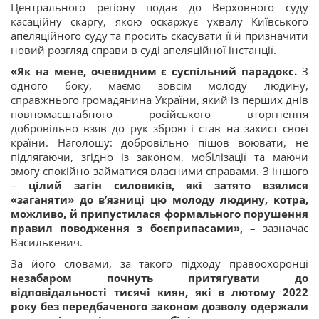
Центрального регіону подав до Верховного суду
касаційну скаргу, якою оскаржує ухвалу Київського
апеляційного суду та просить скасувати її й призначити
новий розгляд справи в суді апеляційної інстанції.
«Як на мене, очевидним є суспільний парадокс.
З
одного боку, маємо зовсім молоду людину,
справжнього громадянина України, який із перших днів
повномасштабного російського вторгнення
добровільно взяв до рук зброю і став на захист своєї
країни. Наголошу: добровільно пішов воювати, не
підлягаючи, згідно із законом, мобілізації та маючи
змогу спокійно займатися власними справами. З іншого
–
цілий загін силовиків, які затято взялися
«заганяти» до в’язниці цю молоду людину, котра,
можливо, й припустилася формального порушення
правил поводження з боєприпасами»,
– зазначає
Василькевич.
За його словами, за такого підходу правоохоронці
незабаром почнуть притягувати до
відповідальності тисячі киян, які в лютому 2022
року без передбаченого законом дозволу одержали