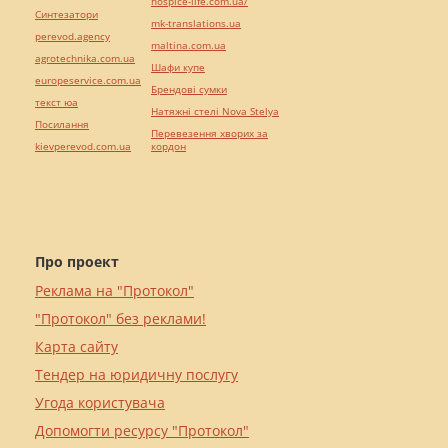
hospice-life.com.ua/
Синтезатори
mk-translations.ua
perevod.agency
maltina.com.ua
agrotechnika.com.ua
Шафи купе
europeservice.com.ua
Брендові сумки
текст юа
Натяжні стелі Nova Stelya
Посилання
Перевезення хворих за
kievperevod.com.ua
кордон
Про проект
Реклама на "Протокол"
"Протокол" без реклами!
Карта сайту
Тендер на юридичну послугу
Угода користувача
Допомогти ресурсу "Протокол"