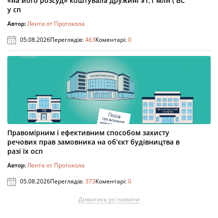
«на його розсуд» коштувала дружині $1,1 млн ( ВС
у сп
Автор:
Лента от Протокола
05.08.2026
Переглядів:
463
Коментарі:
0
Правомірним і ефективним способом захисту
речових прав замовника на об’єкт будівництва в
разі їх осп
Автор:
Лента от Протокола
05.08.2026
Переглядів:
373
Коментарі:
0
Дивитись усі новини