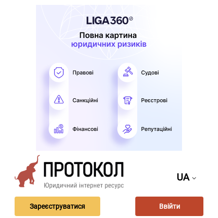
UA
Зареєструватися
Ввійти