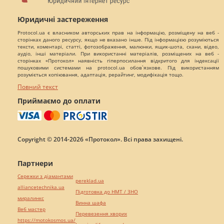
Юридичні застереження
Protocol.ua є власником авторських прав на інформацію, розміщену на веб -
сторінках даного ресурсу, якщо не вказано інше. Під інформацією розуміються
тексти, коментарі, статті, фотозображення, малюнки, ящик-шота, скани, відео,
аудіо, інші матеріали. При використанні матеріалів, розміщених на веб -
сторінках «Протокол» наявність гіперпосилання відкритого для індексації
пошуковими системами на protocol.ua обов`язкове. Під використанням
розуміється копіювання, адаптація, рерайтинг, модифікація тощо.
Повний текст
Приймаємо до оплати
Copyright © 2014-2026 «Протокол». Всі права захищені.
Партнери
Сережки з діамантами
pereklad.ua
alliancetechnika.ua
Підготовка до НМТ / ЗНО
миралинкс
Винна шафа
Веб мастер
Перевезення хворих
https://motokosmos.ua/