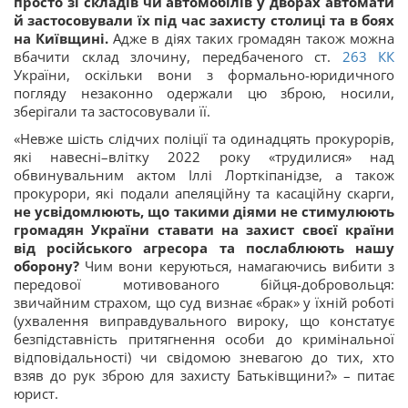
просто зі складів чи автомобілів у дворах автомати
й застосовували їх під час захисту столиці та в боях
на Київщині.
Адже в діях таких громадян також можна
вбачити склад злочину, передбаченого ст.
263
КК
України, оскільки вони з формально-юридичного
погляду незаконно одержали цю зброю, носили,
зберігали та застосовували її.
«Невже шість слідчих поліції та одинадцять прокурорів,
які навесні–влітку 2022 року «трудилися» над
обвинувальним актом Іллі Лорткіпанідзе, а також
прокурори, які подали апеляційну та касаційну скарги,
не усвідомлюють, що такими діями не стимулюють
громадян України ставати на захист своєї країни
від російського агресора та послаблюють нашу
оборону?
Чим вони керуються, намагаючись вибити з
передової мотивованого бійця-добровольця:
звичайним страхом, що суд визнає «брак» у їхній роботі
(ухвалення виправдувального вироку, що констатує
безпідставність притягнення особи до кримінальної
відповідальності) чи свідомою зневагою до тих, хто
взяв до рук зброю для захисту Батьківщини?» – питає
юрист.