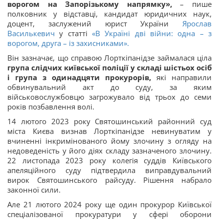
ворогом на Запорізькому напрямку»,
– пише
полковник у відставці, кандидат юридичних наук,
доцент, заслужений юрист України
Ярослав
Василькевич
у статті
«В Україні дві війни: одна – з
ворогом, друга – із захисниками».
Він зазначає, що справою Лорткіпанідзе займалася ціла
група слідчих київської поліції у складі шістьох осіб
і група з одинадцяти прокурорів,
які направили
обвинувальний акт до суду, за яким
військовослужбовцю загрожувало від трьох до семи
років позбавлення волі.
14 лютого 2023 року Святошинський районний суд
міста Києва визнав Лорткіпанідзе невинуватим у
вчиненні інкримінованого йому злочину з огляду на
недоведеність у його діях складу зазначеного злочину.
22 листопада 2023 року колегія суддів Київського
апеляційного суду підтвердила виправдувальний
вирок Святошинського райсуду. Рішення набрало
законної сили.
Але 21 лютого 2024 року ще один прокурор Київської
спеціалізованої прокуратури у сфері оборони