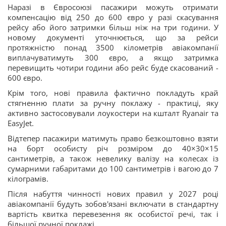
Наразі в Євросоюзі пасажири можуть отримати
компенсацію від 250 до 600 євро у разі скасування
рейсу або його затримки більш ніж на три години. У
новому документі уточнюється, що за рейси
протяжністю понад 3500 кілометрів авіакомпанії
виплачуватимуть 300 євро, а якщо затримка
перевищить чотири години або рейс буде скасований -
600 євро.
Крім того, нові правила фактично покладуть край
стягненню плати за ручну поклажу - практиці, яку
активно застосовували лоукостери на кшталт Ryanair та
EasyJet.
Відтепер пасажири матимуть право безкоштовно взяти
на борт особисту річ розміром до 40×30×15
сантиметрів, а також невелику валізу на колесах із
сумарними габаритами до 100 сантиметрів і вагою до 7
кілограмів.
Після набуття чинності нових правил у 2027 році
авіакомпанії будуть зобов'язані включати в стандартну
вартість квитка перевезення як особистої речі, так і
більшої ручної поклажі.