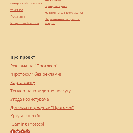
europeservice.com.ua
Брендові сумки
текст юа
Натяжні стелі Nova Stelya
Посилання
Перевезення хворих за
kievperevod.com.ua
кордон
Про проект
Реклама на "Протокол"
"Протокол" без реклами!
Карта сайту
Тендер на юридичну послугу
Угода користувача
Допомогти ресурсу "Протокол"
Кредит онлайн
iGaming Protocol