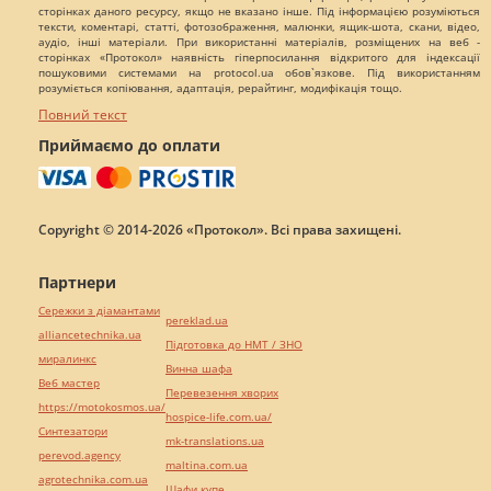
сторінках даного ресурсу, якщо не вказано інше. Під інформацією розуміються
тексти, коментарі, статті, фотозображення, малюнки, ящик-шота, скани, відео,
аудіо, інші матеріали. При використанні матеріалів, розміщених на веб -
сторінках «Протокол» наявність гіперпосилання відкритого для індексації
пошуковими системами на protocol.ua обов`язкове. Під використанням
розуміється копіювання, адаптація, рерайтинг, модифікація тощо.
Повний текст
Приймаємо до оплати
Copyright © 2014-2026 «Протокол». Всі права захищені.
Партнери
Сережки з діамантами
pereklad.ua
alliancetechnika.ua
Підготовка до НМТ / ЗНО
миралинкс
Винна шафа
Веб мастер
Перевезення хворих
https://motokosmos.ua/
hospice-life.com.ua/
Синтезатори
mk-translations.ua
perevod.agency
maltina.com.ua
agrotechnika.com.ua
Шафи купе