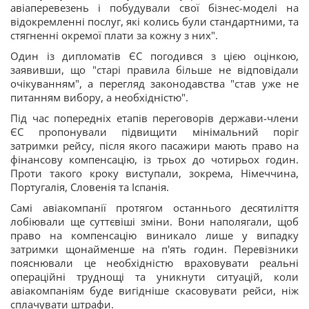
авіаперевезень і побудували свої бізнес-моделі на
відокремленні послуг, які колись були стандартними, та
стягненні окремої плати за кожну з них".
Один із дипломатів ЄС погодився з цією оцінкою,
заявивши, що "старі правила більше не відповідали
очікуванням", а перегляд законодавства "став уже не
питанням вибору, а необхідністю".
Під час попередніх етапів переговорів держави-члени
ЄС пропонували підвищити мінімальний поріг
затримки рейсу, після якого пасажири мають право на
фінансову компенсацію, із трьох до чотирьох годин.
Проти такого кроку виступали, зокрема, Німеччина,
Португалія, Словенія та Іспанія.
Самі авіакомпанії протягом останнього десятиліття
лобіювали ще суттєвіші зміни. Вони наполягали, щоб
право на компенсацію виникало лише у випадку
затримки щонайменше на п'ять годин. Перевізники
пояснювали це необхідністю враховувати реальні
операційні труднощі та уникнути ситуацій, коли
авіакомпаніям буде вигідніше скасовувати рейси, ніж
сплачувати штрафи.