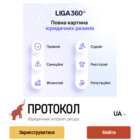
UA
Зареєструватися
Ввійти