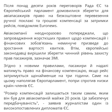
Після понад десяти років переговорів Рада ЄС та
Європейський парламент домовилися зберегти для
авіапасажирів право на безкоштовне перевезення
ручної поклажі та грошові компенсації за затримки
рейсів, повідомляє Euronews.
Авіакомпанії неодноразово попереджали, що
запровадження жорсткіших правил щодо компенсацій і
фінансових зобов'язань неминуче призведе до
зростання вартості квитків. Втім, європейські
законодавці вирішили зберегти чинний рівень захисту
прав пасажирів, зазначає ЗМІ.
Згідно з новими правилами, пасажири й надалі
матимуть право на фінансову компенсацію, якщо рейс
затримується щонайменше на три години. Саме на
цьому наполягав Європарламент, попри спротив низки
країн-членів ЄС.
"Розмір компенсацій залишається таким самим, яким
він був для авіакомпаній майже 20 років. Це забезпечує
передбачуваність", - заявив журналістам один із
високопоставлених дипломатів ЄС.