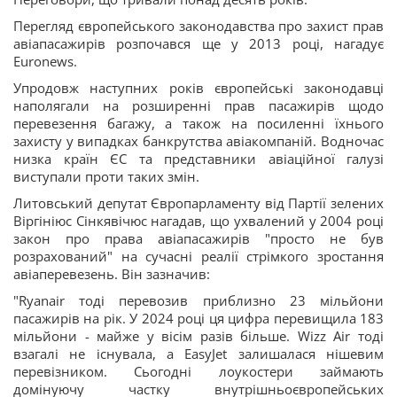
Перегляд європейського законодавства про захист прав
авіапасажирів розпочався ще у 2013 році, нагадує
Euronews.
Упродовж наступних років європейські законодавці
наполягали на розширенні прав пасажирів щодо
перевезення багажу, а також на посиленні їхнього
захисту у випадках банкрутства авіакомпаній. Водночас
низка країн ЄС та представники авіаційної галузі
виступали проти таких змін.
Литовський депутат Європарламенту від Партії зелених
Віргініюс Сінкявічюс нагадав, що ухвалений у 2004 році
закон про права авіапасажирів "просто не був
розрахований" на сучасні реалії стрімкого зростання
авіаперевезень. Він зазначив:
"Ryanair тоді перевозив приблизно 23 мільйони
пасажирів на рік. У 2024 році ця цифра перевищила 183
мільйони - майже у вісім разів більше. Wizz Air тоді
взагалі не існувала, а EasyJet залишалася нішевим
перевізником. Сьогодні лоукостери займають
домінуючу частку внутрішньоєвропейських