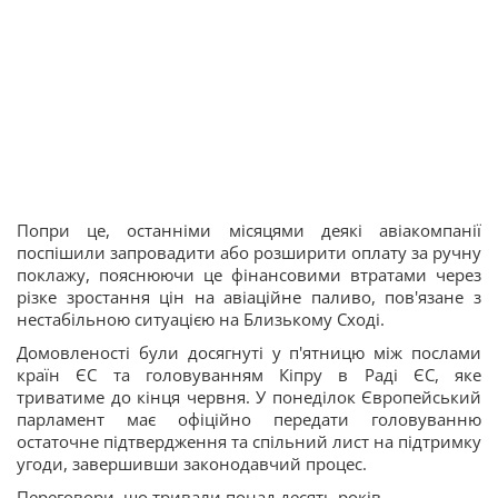
Попри це, останніми місяцями деякі авіакомпанії
поспішили запровадити або розширити оплату за ручну
поклажу, пояснюючи це фінансовими втратами через
різке зростання цін на авіаційне паливо, пов'язане з
нестабільною ситуацією на Близькому Сході.
Домовленості були досягнуті у п'ятницю між послами
країн ЄС та головуванням Кіпру в Раді ЄС, яке
триватиме до кінця червня. У понеділок Європейський
парламент має офіційно передати головуванню
остаточне підтвердження та спільний лист на підтримку
угоди, завершивши законодавчий процес.
Переговори, що тривали понад десять років.