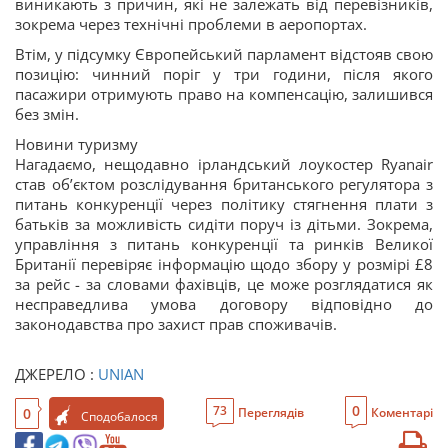
виникають з причин, які не залежать від перевізників,
зокрема через технічні проблеми в аеропортах.
Втім, у підсумку Європейський парламент відстояв свою
позицію: чинний поріг у три години, після якого
пасажири отримують право на компенсацію, залишився
без змін.
Новини туризму
Нагадаємо, нещодавно ірландський лоукостер Ryanair
став об’єктом розслідування британського регулятора з
питань конкуренції через політику стягнення плати з
батьків за можливість сидіти поруч із дітьми. Зокрема,
управління з питань конкуренції та ринків Великої
Британії перевіряє інформацію щодо збору у розмірі £8
за рейс - за словами фахівців, це може розглядатися як
несправедлива умова договору відповідно до
законодавства про захист прав споживачів.
ДЖЕРЕЛО :
UNIAN
0
73
0
Переглядів
Коментарі
Сподобалося